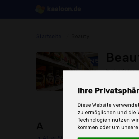
kaaloon.de
Startseite
Beauty
Beau
In der Katego
von A wie Af
angeboten.
Ihre Privatsphär
Diese Website verwendet
zu ermöglichen und die 
Technologien nutzen wi
A
kommen oder um unsere W
After Shave Lotion