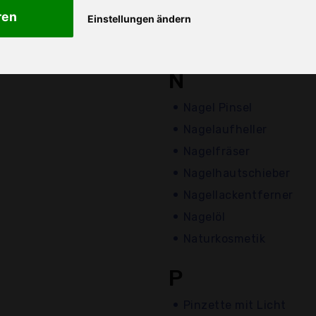
ren
Mascara
Einstellungen ändern
Mini-Pinzette
N
Nagel Pinsel
Nagelaufheller
Nagelfräser
Nagelhautschieber
Nagellackentferner
Nagelöl
Naturkosmetik
P
Pinzette mit Licht