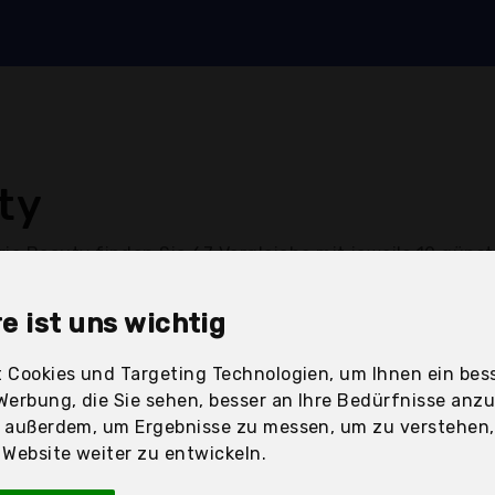
ty
rie Beauty finden Sie 67 Vergleiche mit jeweils 10 güns
ter Shave Lotion über L wie LED-Nageltrockner bis Z wi
e ist uns wichtig
 Cookies und Targeting Technologien, um Ihnen ein bess
Werbung, die Sie sehen, besser an Ihre Bedürfnisse anz
r außerdem, um Ergebnisse zu messen, um zu verstehen
M
ebsite weiter zu entwickeln.
Maniküre-Set