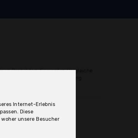
tigen Produkten. Es werden Vergleiche
e Zuckerpaste zur Haarentfernung
eres Internet-Erlebnis
upassen. Diese
, woher unsere Besucher