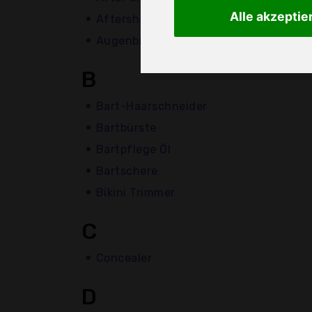
Alle akzeptie
Aftershave
Augenbrauen Pinzette
B
Bart-Haarschneider
Bartbürste
Bartpflege Öl
Bartschere
Bikini Trimmer
C
Concealer
D