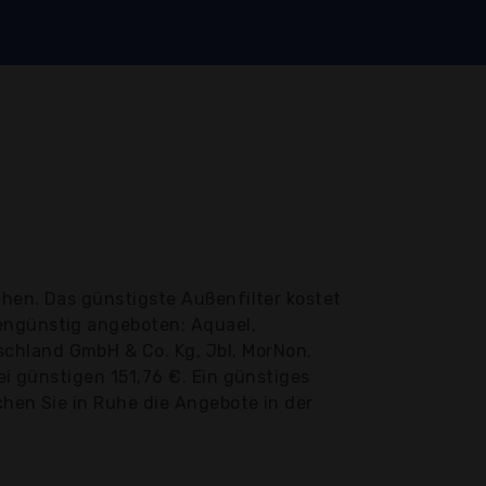
chen. Das günstigste Außenfilter kostet
tengünstig angeboten: Aquael,
chland GmbH & Co. Kg, Jbl, MorNon,
ei günstigen 151,76 €. Ein günstiges
chen Sie in Ruhe die Angebote in der