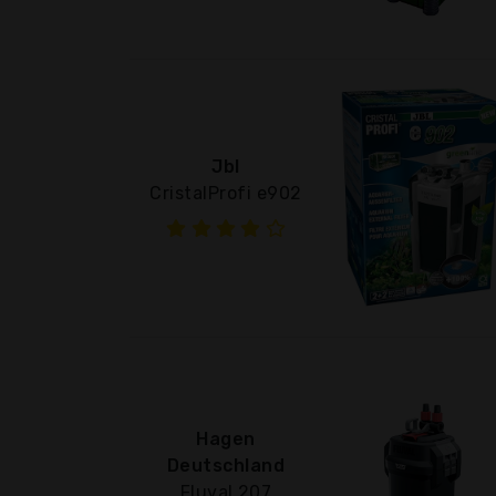
Jbl
CristalProfi e902
Hagen
Deutschland
Fluval 207