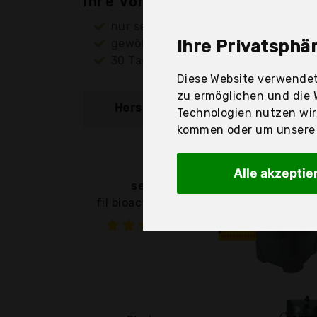
Ihre Vorteile
nur seriöse Anbieter
gewöhnlich noch am selben Tag ver
Ihre Privatsphär
30 Tage Rückgaberecht
Diese Website verwendet
zu ermöglichen und die 
Hersteller
Produkt
Technologien nutzen wi
kommen oder um unsere W
Alle akzeptie
sera
fil bioactive 130 |