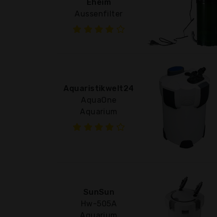
Eheim
Aussenfilter
Aquaristikwelt24
AquaOne
Aquarium
SunSun
Hw-505A
Aquarium