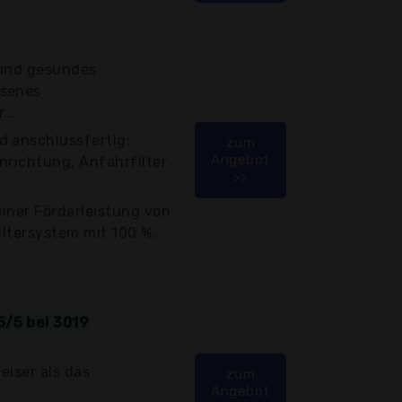
 und gesundes
ssenes
...
d anschlussfertig:
zum
Angebot
nrichtung, Anfahrfilter
>>
einer Förderleistung von
iltersystem mit 100 %...
5/5 bei 3019
eiser als das
zum
Angebot