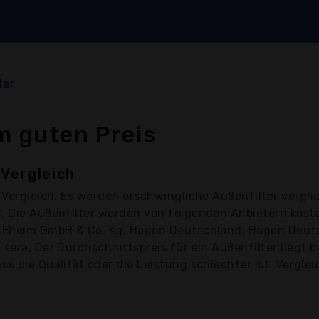
ter
m guten Preis
 Vergleich
Vergleich. Es werden erschwingliche Außenfilter vergli
€. Die Außenfilter werden von folgenden Anbietern kos
, Eheim GmbH & Co. Kg, Hagen Deutschland, Hagen Deuts
sera, Der Durchschnittspreis für ein Außenfilter liegt b
s die Qualität oder die Leistung schlechter ist. Verglei