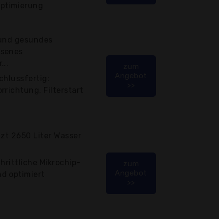
Optimierung
 und gesundes
ssenes
...
zum
Angebot
chlussfertig:
>>
rrichtung, Filterstart
lzt 2650 Liter Wasser
hrittliche Mikrochip-
zum
Angebot
d optimiert
>>