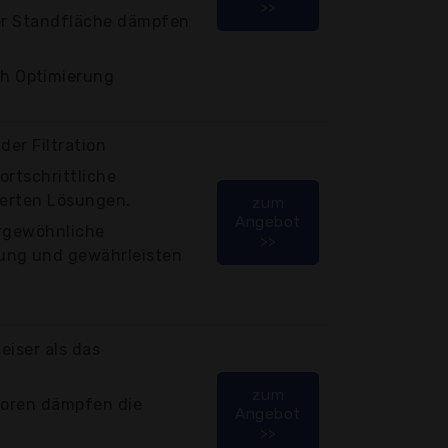
>>
ter Standfläche dämpfen
h Optimierung
der Filtration
ortschrittliche
ierten Lösungen.
zum
Angebot
ergewöhnliche
>>
ung und gewährleisten
eiser als das
zum
atoren dämpfen die
Angebot
>>