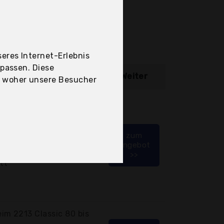
eres Internet-Erlebnis
upassen. Diese
ibung
Weiter
, woher unsere Besucher
ter
zum
Angebot
>>
tt
im 2213 Classic 80 bis