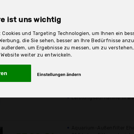
sandfertig
e ist uns wichtig
 Cookies und Targeting Technologien, um Ihnen ein bess
Werbung, die Sie sehen, besser an Ihre Bedürfnisse anz
Preis
Beschre
r außerdem, um Ergebnisse zu messen, um zu verstehen
ebsite weiter zu entwickeln.
Günstigstes Angebot
ren
Einstellungen ändern
53,99 €*
für Aquarien bis zu 130 Li
die Zustellgebühr: 300 l/h
zzgl. Versandkosten
Leistungsaufnahme 11 Wa
Aquarium-Außenfilter Ehe