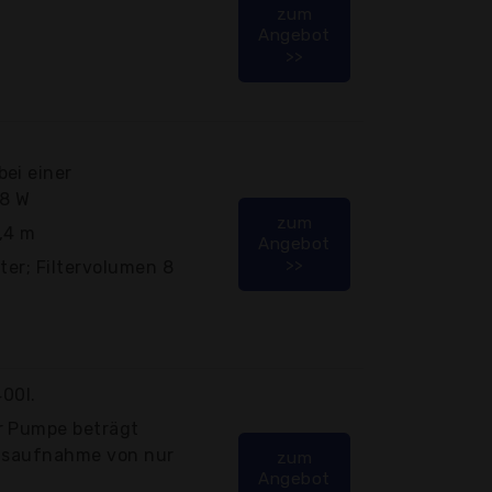
zum
Angebot
>>
ei einer
18 W
zum
,4 m
Angebot
>>
ter; Filtervolumen 8
400l.
r Pumpe beträgt
ngsaufnahme von nur
zum
Angebot