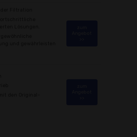
der Filtration
ortschrittliche
ierten Lösungen.
zum
Angebot
ergewöhnliche
>>
ung und gewährleisten
h
rieb
zum
Angebot
mit den Original-
>>