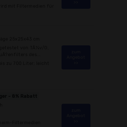
>>
d mit Filtermedien für
läge 25x25x43 cm
 getestet von TÃ¼v/G,
zum
Ã?enfilters des...
Angebot
>>
is zu 700 Liter; leicht
iger - 8% Rabatt
ch
zum
Angebot
>>
Eheim-Filtermedien