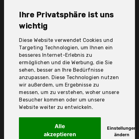
Need Design Ltd, Lizhige, Lqrly, Megainvo, MengH-
Shop, O-Kinee, PandaEar, Philips Avent, Reer GmbH
Ihre Privatsphäre ist uns
(Vss), SharpCost, SoulBest, Zwilling, reer, Der
Durchschnittspreis für ein Baby Nagelpflege-Set
wichtig
liegt bei günstigen 14,40 €. Ein günstiges Baby
Nagelpflege-Set bedeutet nicht unbedingt, dass
Diese Website verwendet Cookies und
die Qualität oder die Leistung schlechter ist.
Targeting Technologien, um Ihnen ein
Vergleichen Sie in Ruhe die Angebote in der Tabelle.
besseres Internet-Erlebnis zu
ermöglichen und die Werbung, die Sie
Ihre Vorteile
sehen, besser an Ihre Bedürfnisse
anzupassen. Diese Technologien nutzen
nur seriöse Anbieter
wir außerdem, um Ergebnisse zu
gewöhnlich noch am selben Tag versandfertig
messen, um zu verstehen, woher unsere
30 Tage Rückgaberecht
Besucher kommen oder um unsere
Website weiter zu entwickeln.
reer
Alle
Reer BabyCare
Einstellungen
akzeptieren
ändern