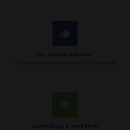
thumb_up
nur seriöse Anbieter
nur seriöse Nagel Babypflege-Sets Anbieter
favorite
unabhängig & werbefrei