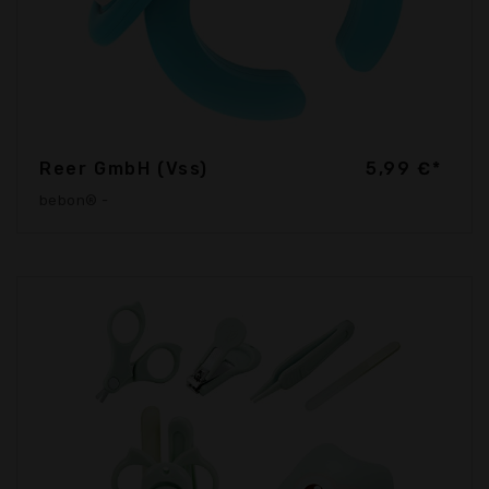
Reer GmbH (Vss)
5,99 €*
bebon® -