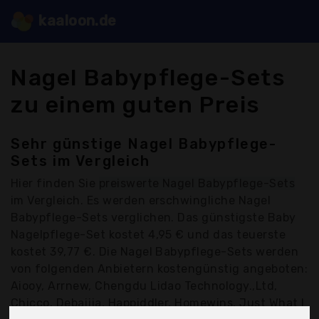
kaaloon.de
Nagel Babypflege-Sets
zu einem guten Preis
Sehr günstige Nagel Babypflege-
Sets im Vergleich
Hier finden Sie
preiswerte Nagel Babypflege-Sets
im Vergleich. Es werden erschwingliche Nagel
Babypflege-Sets verglichen. Das günstigste Baby
Nagelpflege-Set kostet 4,95 € und das teuerste
kostet 39,77 €. Die Nagel Babypflege-Sets werden
von folgenden Anbietern kostengünstig angeboten:
Aiooy, Arrnew, Chengdu Lidao Technology.,Ltd,
Chicco, Debaijia, Happiddler, Homewins, Just What I