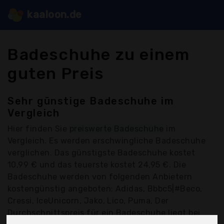
kaaloon.de
Badeschuhe zu einem
guten Preis
Sehr günstige Badeschuhe im
Vergleich
Hier finden Sie
preiswerte Badeschuhe
im
Vergleich. Es werden erschwingliche Badeschuhe
verglichen. Das günstigste Badeschuhe kostet
10,99 € und das teuerste kostet 24,95 €. Die
Badeschuhe werden von folgenden Anbietern
kostengünstig angeboten: Adidas, Bbbc5|#Beco,
Cressi, IceUnicorn, Jako, Lico, Puma, Der
Durchschnittspreis für ein Badeschuhe liegt bei