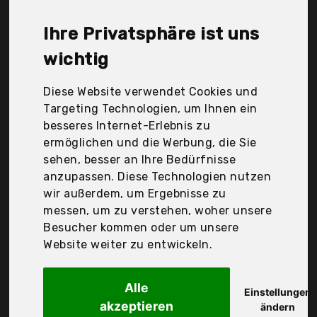
günstigen 17,19 €. Ein günstiges Badeschuhe
bedeutet nicht unbedingt, dass die Qualität oder
Ihre Privatsphäre ist uns
die Leistung schlechter ist. Vergleichen Sie in Ruhe
die Angebote in der Tabelle.
wichtig
Ihre Vorteile
Diese Website verwendet Cookies und
Targeting Technologien, um Ihnen ein
nur seriöse Anbieter
besseres Internet-Erlebnis zu
gewöhnlich noch am selben Tag versandfertig
ermöglichen und die Werbung, die Sie
30 Tage Rückgaberecht
sehen, besser an Ihre Bedürfnisse
anzupassen. Diese Technologien nutzen
wir außerdem, um Ergebnisse zu
Cressi
messen, um zu verstehen, woher unsere
Reef Shoes
Besucher kommen oder um unsere
Website weiter zu entwickeln.
Alle
Einstellungen
akzeptieren
ändern