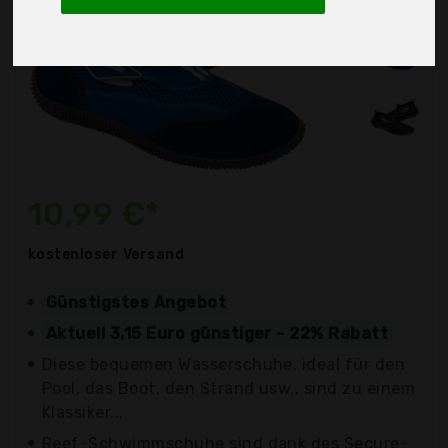
10,99 €*
kostenloser
Versand
Günstigstes Angebot
Aktuell 3,15 Euro günstiger - 22% Rabatt
Diese bequemen Wasserschuhe, ideal für den
Pool, das Boot, den Strand usw., sind zu einem
Klassiker...
Reef-Schwimmschuhe sind dank des Secure-