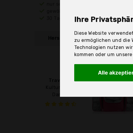
nur seriöse Anbieter
gewöhnlich noch am selben Tag ver
30 Tage Rückgaberecht
Ihre Privatsphär
Diese Website verwendet
Hersteller
Produkt
zu ermöglichen und die 
Technologien nutzen wi
kommen oder um unsere W
Alle akzeptie
Travando
Kulturbeutel
Damen