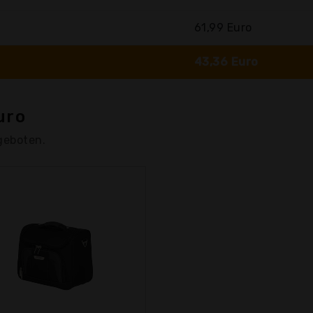
61,99 Euro
43,36 Euro
uro
geboten.