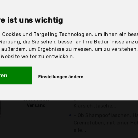
sandfertig
e ist uns wichtig
 Cookies und Targeting Technologien, um Ihnen ein bess
Preis
Beschre
Werbung, die Sie sehen, besser an Ihre Bedürfnisse anz
r außerdem, um Ergebnisse zu messen, um zu verstehen
Günstigstes Angebot
ebsite weiter zu entwickeln.
Preis-Leistungs-Sieger
Am besten bewertet (4.
ren
Einstellungen ändern
Bewertungen)
26,95 €*
- Die geräumige Reisekult
großes Hauptfach mit 8 N
kostenloser
Versand
Klarsichttasche...
- Ob Shampooflaschen, Ha
Cremetuben, mit einer Hö
alle...