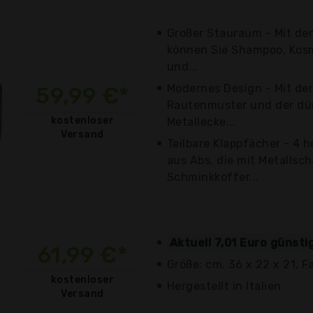
Großer Stauraum - Mit d
können Sie Shampoo, Kosm
und...
Modernes Design - Mit der
59,99 €*
Rautenmuster und der d
kostenloser
Metallecke...
Versand
Teilbare Klappfächer - 4
aus Abs, die mit Metallsc
Schminkkoffer...
Aktuell 7,01 Euro günsti
61,99 €*
Größe: cm. 36 x 22 x 21, 
kostenloser
Hergestellt in Italien
Versand