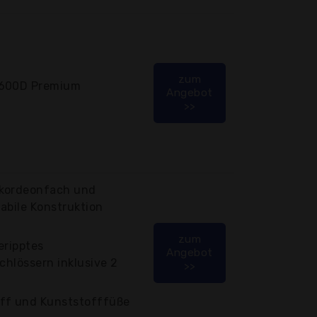
zum
 600D Premium
Angebot
>>
kkordeonfach und
tabile Konstruktion
zum
eripptes
Angebot
chlössern inklusive 2
>>
iff und Kunststofffüße