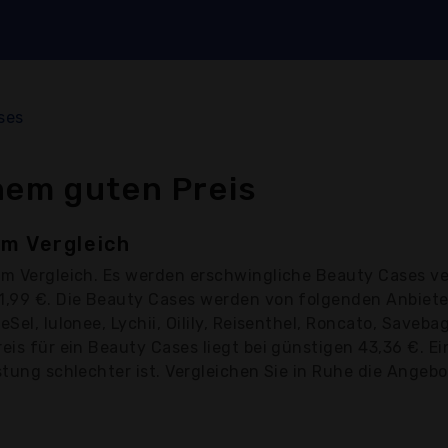
ses
nem guten Preis
im Vergleich
im Vergleich. Es werden erschwingliche Beauty Cases ve
61,99 €. Die Beauty Cases werden von folgenden Anbie
Sel, Iulonee, Lychii, Oilily, Reisenthel, Roncato, Saveba
reis für ein Beauty Cases liegt bei günstigen 43,36 €. 
stung schlechter ist. Vergleichen Sie in Ruhe die Angebot