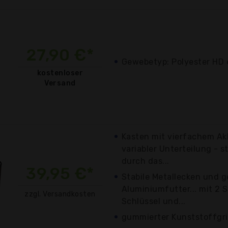
27,90 €*
Gewebetyp: Polyester HD
kostenloser
Versand
Kasten mit vierfachem A
variabler Unterteilung - s
durch das...
39,95 €*
Stabile Metallecken und g
Aluminiumfutter... mit 2 S
zzgl. Versandkosten
Schlüssel und...
gummierter Kunststoffgr