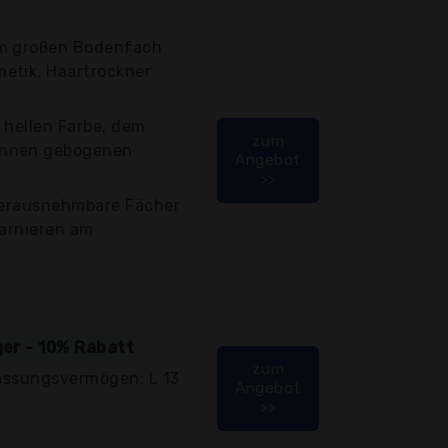
em großen Bodenfach
etik, Haartrockner
 hellen Farbe, dem
zum
ünnen gebogenen
Angebot
>>
 herausnehmbare Fächer
harnieren am
ger - 10% Rabatt
zum
Fassungsvermögen: L 13
Angebot
>>