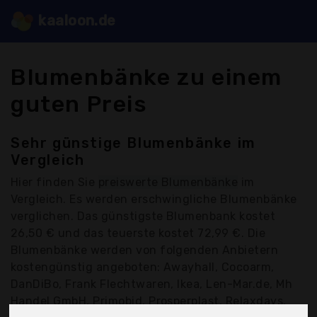
kaaloon.de
Blumenbänke zu einem
guten Preis
Sehr günstige Blumenbänke im
Vergleich
Hier finden Sie
preiswerte Blumenbänke
im
Vergleich. Es werden erschwingliche Blumenbänke
verglichen. Das günstigste Blumenbank kostet
26,50 € und das teuerste kostet 72,99 €. Die
Blumenbänke werden von folgenden Anbietern
kostengünstig angeboten: Awayhall, Cocoarm,
DanDiBo, Frank Flechtwaren, Ikea, Len-Mar.de, Mh
Handel GmbH, Primobid, Prosperplast, Relaxdays,