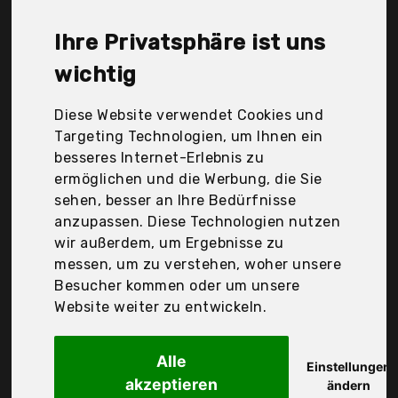
Spetebo, TecTake GmbH, Upp Products, Wisfor,
Xingyatus, Yaheetech, mango-_-bingo, po, Der
Ihre Privatsphäre ist uns
Durchschnittspreis für ein Blumenbank liegt bei
günstigen 44,62 €. Ein günstiges Blumenbank
wichtig
bedeutet nicht unbedingt, dass die Qualität oder
die Leistung schlechter ist. Vergleichen Sie in Ruhe
Diese Website verwendet Cookies und
die Angebote in der Tabelle.
Targeting Technologien, um Ihnen ein
besseres Internet-Erlebnis zu
Ihre Vorteile
ermöglichen und die Werbung, die Sie
sehen, besser an Ihre Bedürfnisse
nur seriöse Anbieter
anzupassen. Diese Technologien nutzen
gewöhnlich noch am selben Tag versandfertig
wir außerdem, um Ergebnisse zu
30 Tage Rückgaberecht
messen, um zu verstehen, woher unsere
Besucher kommen oder um unsere
Website weiter zu entwickeln.
Prosperplast
Blumenkasten Rato
Alle
Einstellungen
akzeptieren
ändern