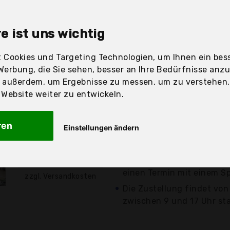
e ist uns wichtig
sandfertig
 Cookies und Targeting Technologien, um Ihnen ein bess
Werbung, die Sie sehen, besser an Ihre Bedürfnisse anz
r außerdem, um Ergebnisse zu messen, um zu verstehen
Preis
Beschre
ebsite weiter zu entwickeln.
Günstigstes Angebot
ren
Einstellungen ändern
Lieferung in einem Euroka
Europalette ohne Bordstei
549,99 €*
Bitte geben Sie uns Ihre
einen Termin mit einem Sp
zzgl. Versandkosten
Die Zustellung findet von
zwischen 9 und 17 Uhr sta