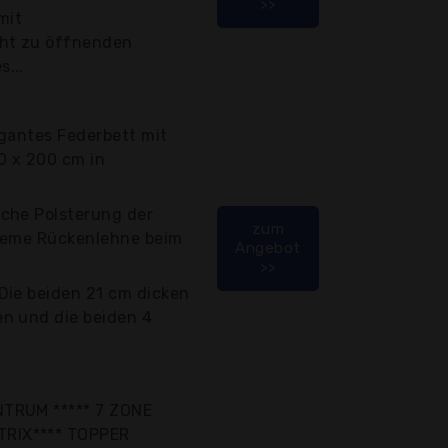
>>
mit
cht zu öffnenden
...
egantes Federbett mit
0 x 200 cm in
che Polsterung der
zum
ueme Rückenlehne beim
Angebot
>>
Die beiden 21 cm dicken
n und die beiden 4
TRUM ***** 7 ZONE
RIX**** TOPPER