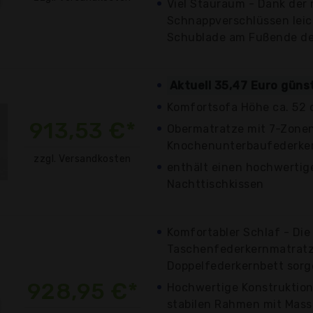
Viel Stauraum - Dank der 
Schnappverschlüssen lei
Schublade am Fußende des
Aktuell 35,47 Euro güns
Komfortsofa Höhe ca. 52
913,53 €*
Obermatratze mit 7-Zone
Knochenunterbaufederker
zzgl. Versandkosten
enthält einen hochwertig
Nachttischkissen
Komfortabler Schlaf - Di
Taschenfederkernmatratz
Doppelfederkernbett sorge
928,95 €*
Hochwertige Konstruktion
stabilen Rahmen mit Massi