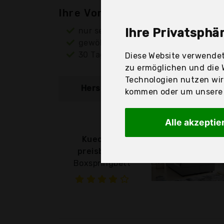
Ihre Vorteile
nur seriöse Anbieter
Ihre Privatsphär
gewöhnlich noch am selben Tag ver
30 Tage Rückgaberecht
Diese Website verwendet
zu ermöglichen und die 
Technologien nutzen wi
Hersteller
Produkt
kommen oder um unsere W
Alle akzeptie
Kuechen-
preisbombe
Boxspringbett