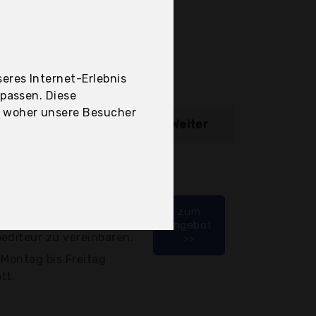
eres Internet-Erlebnis
upassen. Diese
, woher unsere Besucher
ibung
Weiter
rton oder einer
n.
zum
 Telefonnummer, um
Angebot
editeur zu vereinbaren.
>>
 Montag bis Freitag
tt.