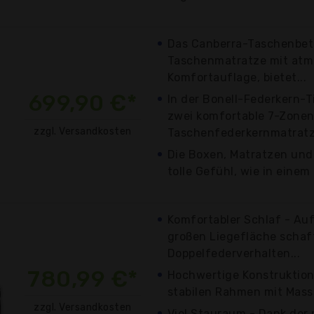
Das Canberra-Taschenbett
Taschenmatratze mit atm
Komfortauflage, bietet...
699,90 €*
In der Bonell-Federkern-T
zwei komfortable 7-Zone
zzgl. Versandkosten
Taschenfederkernmatratz
Die Boxen, Matratzen und
tolle Gefühl, wie in einem 
Komfortabler Schlaf - Au
großen Liegefläche schaf
Doppelfederverhalten...
780,99 €*
Hochwertige Konstruktion
stabilen Rahmen mit Massi
zzgl. Versandkosten
Viel Stauraum - Dank der 