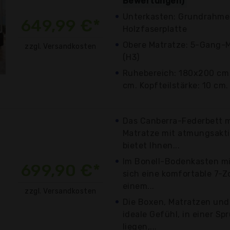
Bewertungen)
Unterkasten: Grundrahmen
649,99 €*
Holzfaserplatte
Obere Matratze: 5-Gang-M
zzgl. Versandkosten
(H3)
Ruhebereich: 180x200 cm -
cm. Kopfteilstärke: 10 cm.
Das Canberra-Federbett m
Matratze mit atmungsakti
bietet Ihnen...
Im Bonell-Bodenkasten mi
699,90 €*
sich eine komfortable 7-
einem...
zzgl. Versandkosten
Die Boxen, Matratzen und
ideale Gefühl, in einer S
liegen,...