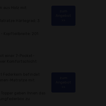
 aus Holz mit
zum
Angebot
>>
atratze Härtegrad: 3
 Kopfteilbreite: 201
it einer 7-Pocket-
ver Komfortschicht
t Federkern befindet
zum
Zonen-Matratze mit
Angebot
>>
 Topper geben Ihnen das
prungfederbox zu