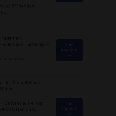
cht zu öffnenden
...
-Federkern,
-Federkern, Härteklasse
zum
Angebot
>>
ssens und des
uf der 120 x 200 cm
ft das
 - Besteht aus einem
zum
Angebot
vholzlatten und...
>>