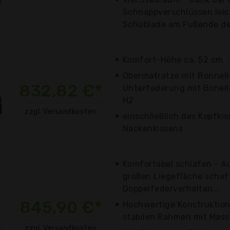
Schnappverschlüssen lei
Schublade am Fußende des
Komfort-Höhe ca. 52 cm
Obermatratze mit Bonnell
832,82 €*
Unterfederung mit Bonell
H2
zzgl. Versandkosten
einschließlich des Kopfki
Nackenkissens
Komfortabel schlafen - A
großen Liegefläche schaf
Doppelfederverhalten...
845,90 €*
Hochwertige Konstruktion
stabilen Rahmen mit Massi
zzgl. Versandkosten