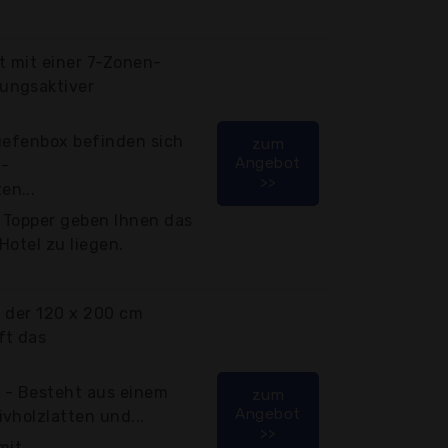
 mit einer 7-Zonen-
ungsaktiver
iefenbox befinden sich
zum
Angebot
n-
>>
en...
 Topper geben Ihnen das
Hotel zu liegen.
f der 120 x 200 cm
ft das
 - Besteht aus einem
zum
Angebot
vholzlatten und...
>>
mit