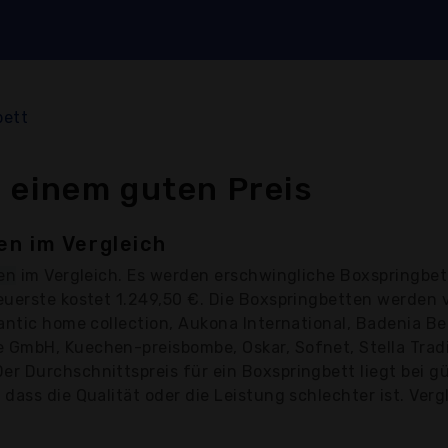
bett
 einem guten Preis
en im Vergleich
en
im Vergleich. Es werden erschwingliche Boxspringbet
euerste kostet 1.249,50 €. Die Boxspringbetten werden
antic home collection, Aukona International, Badenia B
GmbH, Kuechen-preisbombe, Oskar, Sofnet, Stella Tradi
 Durchschnittspreis für ein Boxspringbett liegt bei gü
ass die Qualität oder die Leistung schlechter ist. Verg