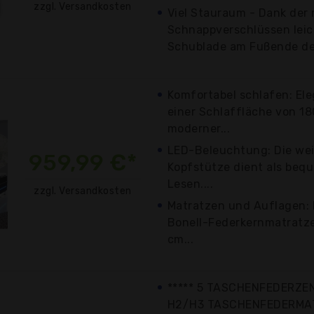
zzgl. Versandkosten
Viel Stauraum - Dank der 
Schnappverschlüssen lei
Schublade am Fußende des
Komfortabel schlafen: El
einer Schlaffläche von 18
moderner...
LED-Beleuchtung: Die wei
959,99 €*
Kopfstütze dient als beq
Lesen....
zzgl. Versandkosten
Matratzen und Auflagen: 
Bonell-Federkernmatratze
cm...
***** 5 TASCHENFEDERZEN
H2/H3 TASCHENFEDERMAT