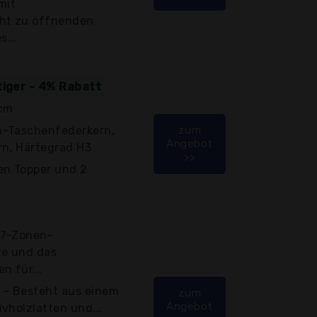
mit
cht zu öffnenden
...
tiger - 4% Rabatt
 cm
n-Taschenfederkern,
zum
Angebot
n, Härtegrad H3
>>
en Topper und 2
e 7-Zonen-
e und das
n für...
 - Besteht aus einem
zum
Angebot
vholzlatten und...