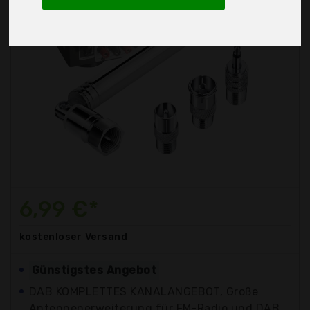
6,99 €*
kostenloser
Versand
Günstigstes Angebot
DAB KOMPLETTES KANALANGEBOT, Große
Antennenerweiterung für FM-Radio und DAB