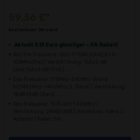
59,36 €*
kostenloser
Versand
Aktuell 3,13 Euro günstiger - 5% Rabatt
Am/Fm Frequenz: 522-1710Khz(Am),87.5-
108Mhz(Fm) | VerstÃ?rkung: 13Â±3 dB
(Am),16Â±3 dB (Fm) |...
Dab Frequenz: 170Mhz-240Mhz (Band
Iii),1452Mhz~1492Mhz (L Band) | Verstärkung:
18dB±3dB (Band...
Gps Frequenz: 1575.42±1.023Mhz |
Verstärkung: 28dB±3dB | Anschluss: Fakra C
Adapter | Kabel: 5m...