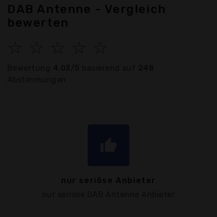
DAB Antenne - Vergleich
bewerten
☆
☆
☆
☆
☆
Bewertung
4.03/5
basierend auf
248
Abstimmungen
thumb_up
nur seriöse Anbieter
nur seriöse DAB Antenne Anbieter