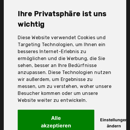
yingfengqihang, Der Durchschnittspreis für ein
DAB Antenne liegt bei günstigen 25,56 €. Ein
Ihre Privatsphäre ist uns
günstiges DAB Antenne bedeutet nicht unbedingt,
dass die Qualität oder die Leistung schlechter ist.
wichtig
Vergleichen Sie in Ruhe die Angebote in der Tabelle.
Diese Website verwendet Cookies und
Ihre Vorteile
Targeting Technologien, um Ihnen ein
besseres Internet-Erlebnis zu
nur seriöse Anbieter
ermöglichen und die Werbung, die Sie
gewöhnlich noch am selben Tag versandfertig
sehen, besser an Ihre Bedürfnisse
30 Tage Rückgaberecht
anzupassen. Diese Technologien nutzen
wir außerdem, um Ergebnisse zu
messen, um zu verstehen, woher unsere
Ancable Electronic
Besucher kommen oder um unsere
Ukw Antenne Fm
Website weiter zu entwickeln.
Alle
Einstellungen
akzeptieren
ändern