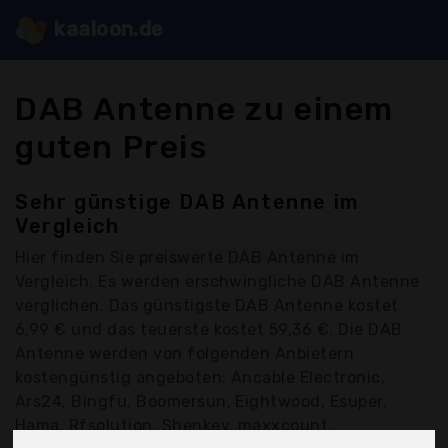
kaaloon.de
DAB Antenne zu einem
guten Preis
Sehr günstige DAB Antenne im
Vergleich
Hier finden Sie
preiswerte DAB Antenne
im
Vergleich. Es werden erschwingliche DAB Antenne
verglichen. Das günstigste DAB Antenne kostet
6,99 € und das teuerste kostet 59,36 €. Die DAB
Antenne werden von folgenden Anbietern
kostengünstig angeboten: Ancable Electronic,
Ars24, Bingfu, Boomersun, Eightwood, Esuper,
Hama, Rfsolution, Shenkey, maxxcount,