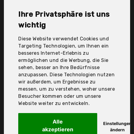
Toumett, Under Armour Accessories, iQ-Company,
styleBreaker, Der Durchschnittspreis für ein Damen
Ihre Privatsphäre ist uns
Army Caps liegt bei günstigen 15,81 €. Ein
günstiges Damen Army Caps bedeutet nicht
wichtig
unbedingt, dass die Qualität oder die Leistung
schlechter ist. Vergleichen Sie in Ruhe die
Diese Website verwendet Cookies und
Angebote in der Tabelle.
Targeting Technologien, um Ihnen ein
besseres Internet-Erlebnis zu
Ihre Vorteile
ermöglichen und die Werbung, die Sie
sehen, besser an Ihre Bedürfnisse
nur seriöse Anbieter
anzupassen. Diese Technologien nutzen
gewöhnlich noch am selben Tag versandfertig
wir außerdem, um Ergebnisse zu
30 Tage Rückgaberecht
messen, um zu verstehen, woher unsere
Besucher kommen oder um unsere
Website weiter zu entwickeln.
Jiahg
Herren Baseball Cap
Alle
Einstellungen
akzeptieren
ändern