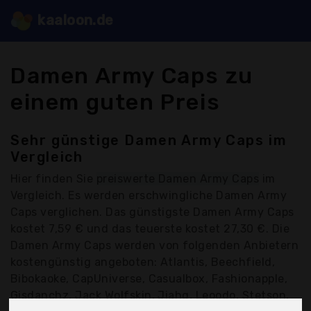
kaaloon.de
Damen Army Caps zu
einem guten Preis
Sehr günstige Damen Army Caps im
Vergleich
Hier finden Sie
preiswerte Damen Army Caps
im
Vergleich. Es werden erschwingliche Damen Army
Caps verglichen. Das günstigste Damen Army Caps
kostet 7,59 € und das teuerste kostet 27,30 €. Die
Damen Army Caps werden von folgenden Anbietern
kostengünstig angeboten: Atlantis, Beechfield,
Bibokaoke, CapUniverse, Casualbox, Fashionapple,
Gisdanchz, Jack Wolfskin, Jiahg, Leoodo, Stetson,