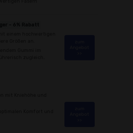
hwertigen Fasern
iger - 6% Rabatt
mit einem hochwertigen
ßere Größen an.
zum
Angebot
ftendem Gummi im
>>
ührerisch zugleich.
n mit Kniehöhe und
zum
optimalen Komfort und
Angebot
>>