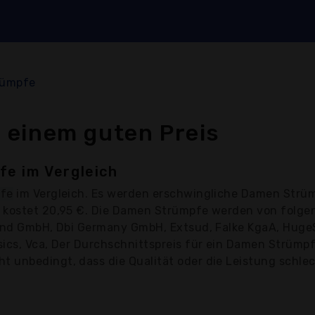
rümpfe
 einem guten Preis
e im Vergleich
pfe
im Vergleich. Es werden erschwingliche Damen Strü
e kostet 20,95 €. Die Damen Strümpfe werden von folge
land GmbH, Dbi Germany GmbH, Extsud, Falke KgaA, HugeS
ics, Vca, Der Durchschnittspreis für ein Damen Strümpfe
unbedingt, dass die Qualität oder die Leistung schlecht