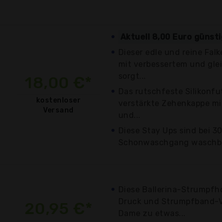
Aktuell 8,00 Euro günst
Dieser edle und reine Falk
mit verbessertem und gl
sorgt...
18,00 €*
Das rutschfeste Silikonfut
kostenloser
verstärkte Zehenkappe mi
Versand
und...
Diese Stay Ups sind bei 3
Schonwaschgang waschba
Diese Ballerina-Strumpfh
Druck und Strumpfband-V
20,95 €*
Dame zu etwas...