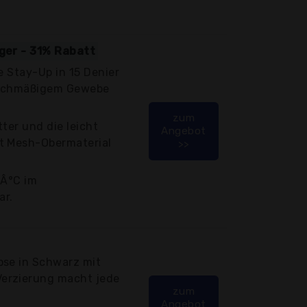
iger - 31% Rabatt
e Stay-Up in 15 Denier
eichmäßigem Gewebe
zum
ter und die leicht
Angebot
t Mesh-Obermaterial
>>
0Â°C im
r.
ose in Schwarz mit
erzierung macht jede
zum
Angebot