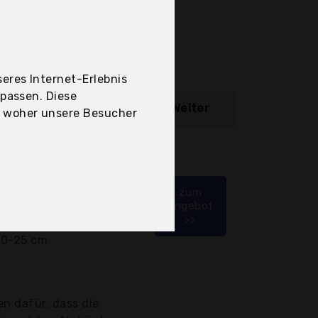
eres Internet-Erlebnis
upassen. Diese
ibung
Weiter
, woher unsere Besucher
toff
zum
eifen auf den
Angebot
>>
20-25 cm
en dafür, dass die