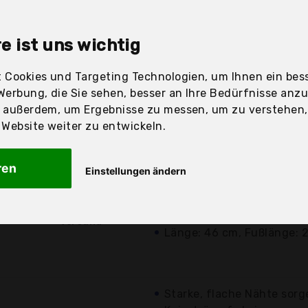
sandfertig
e ist uns wichtig
 Cookies und Targeting Technologien, um Ihnen ein bess
Werbung, die Sie sehen, besser an Ihre Bedürfnisse anz
Preis
Beschre
r außerdem, um Ergebnisse zu messen, um zu verstehen
ebsite weiter zu entwickeln.
Günstigstes Angebot
ren
Einstellungen ändern
Weicher und elastischer S
4,70 €*
Die neuen Frauen mit Str
kostenloser
Kniestrümpfen
Versand
Länge: 46 cm, Fußlänge: 
Starke, flache Nähte sorg