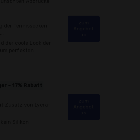
wünschten Abdrücke
zum
 der Tennissocken
Angebot
..
>>
d der coole Look der
zum perfekten
ger - 17% Rabatt
zum
it Zusatz von Lycra-
Angebot
>>
kein Silikon