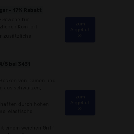
iger - 17% Rabatt
-Gewebe für
zum
lichen Komfort
Angebot
>>
r zusätzliche
4/5 bei 3431
s-Socken von Damen und
g aus schwarzen,
zum
Angebot
chaften durch hohen
>>
e, elastische
it einem weichen Griff