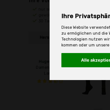
Ihre Vorteile
nur seriöse Anbieter
gewöhnlich noch am selben Tag ver
Ihre Privatsphär
30 Tage Rückgaberecht
Diese Website verwendet
zu ermöglichen und die 
Hersteller
Produkt
Technologien nutzen wi
kommen oder um unsere W
Alle akzeptie
HugeStore
Damen Frauen
Lange