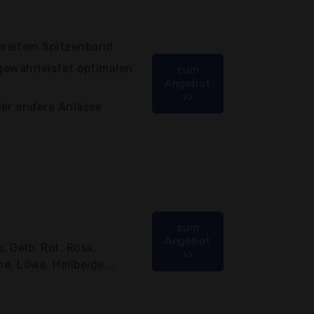
reitem Spitzenband
 gewährleistet optimalen
zum
Angebot
>>
der andere Anlässe
zum
Angebot
, Gelb, Rot, Rosa,
>>
e, Löwe, Hellbeige,...