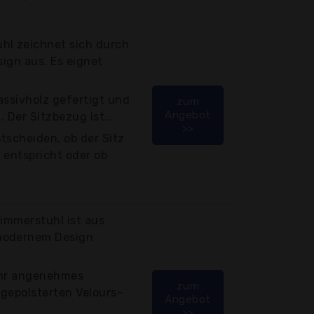
hl zeichnet sich durch
sign aus. Es eignet
assivholz gefertigt und
zum
Angebot
. Der Sitzbezug ist...
>>
tscheiden, ob der Sitz
 entspricht oder ob
zimmerstuhl ist aus
modernem Design
ehr angenehmes
zum
gepolsterten Velours-
Angebot
>>