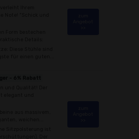
verleiht Ihrem
he Note! "Schick und
zum
Angebot
>>
en Form bestechen
raktische Details:
tze: Diese Stühle sind
ste für einen guten...
iger - 6% Rabatt
gn und Qualität! Der
t elegant und
zum
lbeine aus massivem,
Angebot
anten, weichen...
>>
he Sitzpolsterung ist
erschüttungen). Der