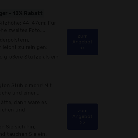
iger - 13% Rabatt
itzhöhe: 44-47cm; Für
ehe zweites Foto,...
zum
ederpolstern,
Angebot
 leicht zu reinigen;
>>
, größere Stütze als ein
gten Stühle mehr! Mit
äche und einer...
ätte, dann wäre es
eichen und
zum
Angebot
>>
 Sie sich hin,
nd tauchen Sie ein.