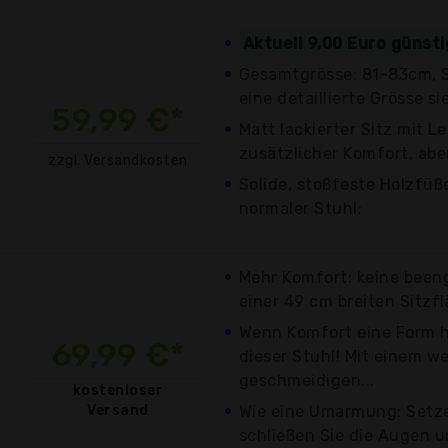
Aktuell 9,00 Euro günst
Gesamtgrösse: 81-83cm, S
eine detaillierte Grösse si
59,99 €*
Matt lackierter Sitz mit L
zusätzlicher Komfort, aber
zzgl. Versandkosten
Solide, stoßfeste Holzfüße
normaler Stuhl;
Mehr Komfort: keine been
einer 49 cm breiten Sitzfl
Wenn Komfort eine Form h
69,99 €*
dieser Stuhl! Mit einem w
geschmeidigen...
kostenloser
Versand
Wie eine Umarmung: Setzen
schließen Sie die Augen u