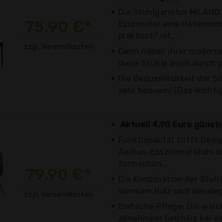
Die Stuhlgarnitur MILANO 
75,90 €*
Esszimmer eine italienisc
praktisch" ist...
zzgl. Versandkosten
Denn neben ihrer modern
diese Stühle auch durch p
Die Bequemlichkeit der Si
sehr bequem! (Das Wichtig
Aktuell 4,90 Euro günst
Funktionalität trifft Desi
Aarhus-Esszimmerstuhl is
formschön...
79,90 €*
Die Kombination der Stuh
warmem Holz und der eleg
zzgl. Versandkosten
Einfache Pflege: Die weic
abnehmbar (wichtig bei V