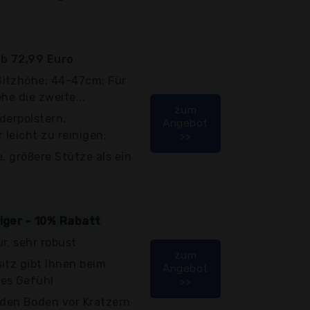
b 72,99 Euro
itzhöhe: 44-47cm; Für
ehe die zweite...
zum
ederpolstern,
Angebot
 leicht zu reinigen;
>>
, größere Stütze als ein
tiger - 10% Rabatt
r, sehr robust
zum
itz gibt Ihnen beim
Angebot
es Gefühl
>>
den Boden vor Kratzern