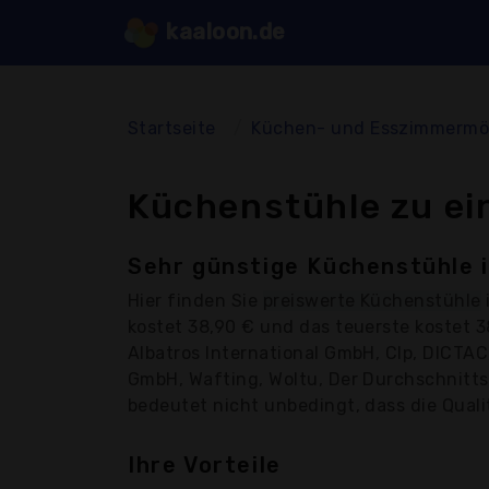
kaaloon.de
Startseite
Küchen- und Esszimmermö
Küchenstühle zu ei
Sehr günstige Küchenstühle i
Hier finden Sie
preiswerte Küchenstühle
kostet 38,90 € und das teuerste kostet 
Albatros International GmbH, Clp, DICTA
GmbH, Wafting, Woltu, Der Durchschnittsp
bedeutet nicht unbedingt, dass die Qualit
Ihre Vorteile