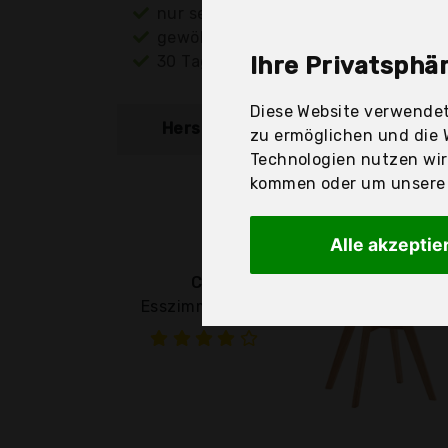
nur seriöse Anbieter
gewöhnlich noch am selben Tag ver
30 Tage Rückgaberecht
Ihre Privatsphär
Diese Website verwendet
Hersteller
Produkt
zu ermöglichen und die 
Technologien nutzen wi
kommen oder um unsere W
Alle akzeptie
Clp
Esszimmerstuhl