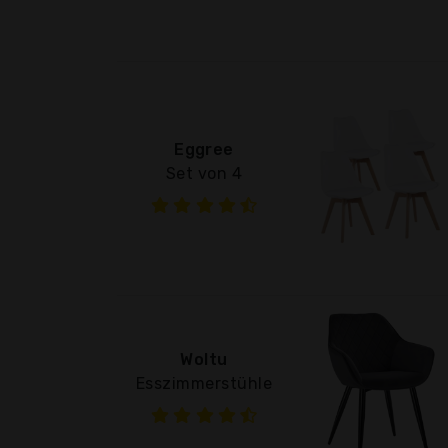
Eggree
Set von 4
Woltu
Esszimmerstühle