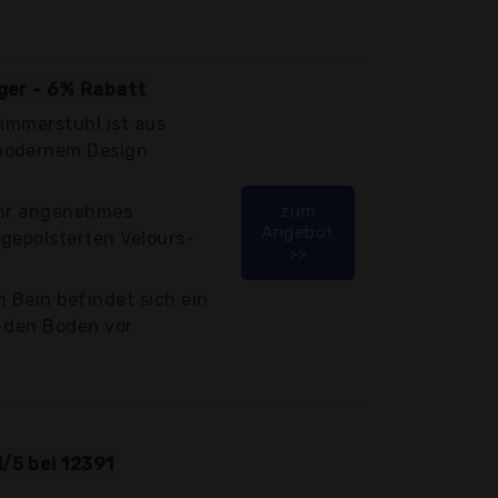
iger - 6% Rabatt
zimmerstuhl ist aus
modernem Design
ehr angenehmes
zum
Angebot
gepolsterten Velours-
>>
 Bein befindet sich ein
r den Boden vor
/5 bei 12391