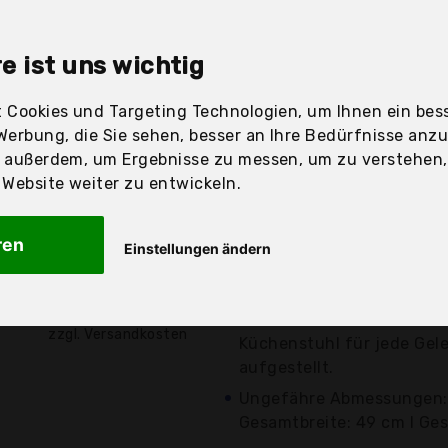
sandfertig
e ist uns wichtig
 Cookies und Targeting Technologien, um Ihnen ein bess
Preis
Beschre
Werbung, die Sie sehen, besser an Ihre Bedürfnisse anz
r außerdem, um Ergebnisse zu messen, um zu verstehen
Günstigstes Angebot
ebsite weiter zu entwickeln.
Aktuell 1,00 Euro günsti
Die Sitzverkleidung ist in
ren
Einstellungen ändern
Kunststoff mit Kunstleder
38,90 €*
Samt...
Auf dem 4-Fuß-Fuß aus Bu
zzgl. Versandkosten
Küchenstuhl für jede Gel
aufgestellt.
Ungefähre Abmessungen: 
Gesamtbreite: 49 cm I Gesa