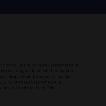
erglichen. Das günstigste Esszimmerstuhl
tern kostengünstig angeboten: Actona,
Juskys Gruppe GmbH, Songmics, TecTake
 €. Ein günstiges Esszimmerstuhl
Ruhe die Angebote in der Tabelle.