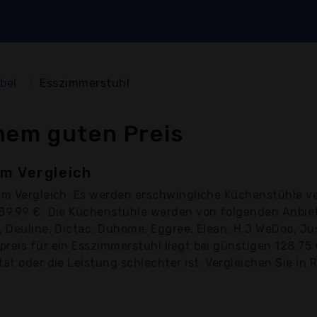
bel
Esszimmerstuhl
nem guten Preis
m Vergleich
im Vergleich. Es werden erschwingliche Küchenstühle v
389,99 €. Die Küchenstühle werden von folgenden Anbie
C, Deuline, Dictac, Duhome, Eggree, Elean, H.J WeDoo, 
reis für ein Esszimmerstuhl liegt bei günstigen 128,75
ät oder die Leistung schlechter ist. Vergleichen Sie in 