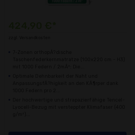
424,90 €*
zzgl. Versandkosten
7-Zonen orthopÃ?dische
Taschenfederkernmatratze (100x220 cm - H3)
mit 1000 Federn / 2mÂ²: Die...
Optimale Dehnbarkeit der Naht und
AnpassungsfÃ?higkeit an den KÃ¶rper dank
1000 Federn pro 2...
Der hochwertige und strapazierfähige Tencel-
Lyocell-Bezug mit versteppter Klimafaser (400
g/m²)...