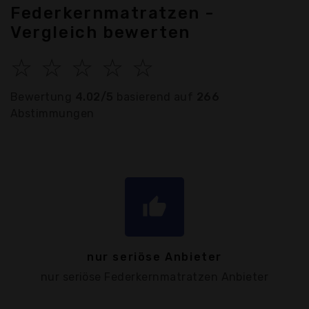
Federkernmatratzen -
Vergleich bewerten
☆
☆
☆
☆
☆
Bewertung
4.02/5
basierend auf
266
Abstimmungen
thumb_up
nur seriöse Anbieter
nur seriöse Federkernmatratzen Anbieter