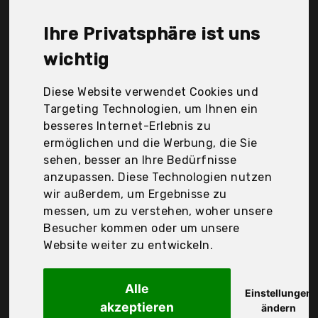
Famree, Hilding Sweden, Inofia, Linenspa,
Matratzen Perfekt, Sweetnight, Traumnacht,
Ihre Privatsphäre ist uns
Vesgantti, Wowttrelax, Zinus, sleepling, Der
Durchschnittspreis für ein Federkernmatratze liegt
wichtig
bei günstigen 183,43 €. Ein günstiges
Federkernmatratze bedeutet nicht unbedingt, dass
Diese Website verwendet Cookies und
die Qualität oder die Leistung schlechter ist.
Targeting Technologien, um Ihnen ein
Vergleichen Sie in Ruhe die Angebote in der Tabelle.
besseres Internet-Erlebnis zu
ermöglichen und die Werbung, die Sie
Ihre Vorteile
sehen, besser an Ihre Bedürfnisse
anzupassen. Diese Technologien nutzen
nur seriöse Anbieter
wir außerdem, um Ergebnisse zu
gewöhnlich noch am selben Tag versandfertig
messen, um zu verstehen, woher unsere
30 Tage Rückgaberecht
Besucher kommen oder um unsere
Website weiter zu entwickeln.
Badenia Bettcomfort GmbH Co. Kg
Alle
Traumnacht
Einstellungen
akzeptieren
ändern