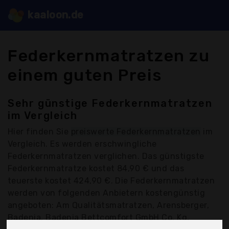
kaaloon.de
Federkernmatratzen zu
einem guten Preis
Sehr günstige Federkernmatratzen
im Vergleich
Hier finden Sie
preiswerte Federkernmatratzen
im
Vergleich. Es werden erschwingliche
Federkernmatratzen verglichen. Das günstigste
Federkernmatratze kostet 84,90 € und das
teuerste kostet 424,90 €. Die Federkernmatratzen
werden von folgenden Anbietern kostengünstig
angeboten: Am Qualitätsmatratzen, Arensberger,
Badenia, Badenia Bettcomfort GmbH Co. Kg,