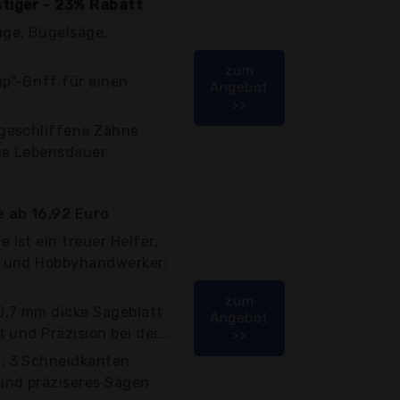
stiger - 23% Rabatt
äge, Bügelsäge,
zum
p"-Griff für einen
Angebot
>>
 geschliffene Zähne
ge Lebensdauer
 ab 16,92 Euro
 ist ein treuer Helfer,
- und Hobbyhandwerker:
zum
 0,7 mm dicke Sägeblatt
Angebot
t und Präzision bei der...
>>
: 3 Schneidkanten
 und präziseres Sägen