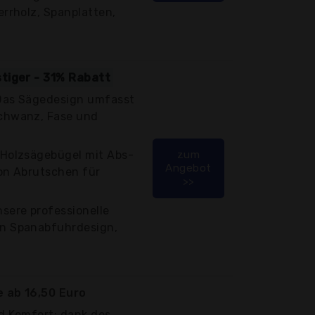
rrholz, Spanplatten,
stiger - 31% Rabatt
 Das Sägedesign umfasst
chwanz, Fase und
 Holzsägebügel mit Abs-
zum
Angebot
on Abrutschen für
>>
sere professionelle
n Spanabfuhrdesign,
 ab 16,50 Euro
d Komfort: dank des