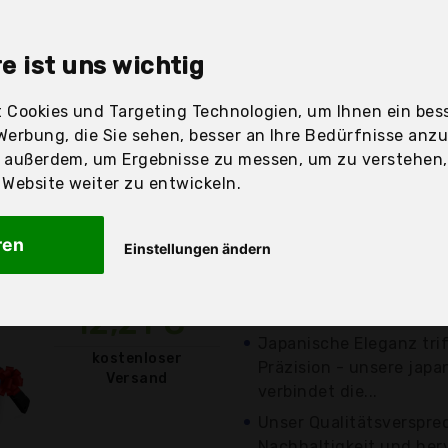
sandfertig
e ist uns wichtig
 Cookies und Targeting Technologien, um Ihnen ein bess
Werbung, die Sie sehen, besser an Ihre Bedürfnisse anz
Preis
Beschr
r außerdem, um Ergebnisse zu messen, um zu verstehen
ebsite weiter zu entwickeln.
Günstigstes Angebot
Aktuell 9,78 Euro gün
ren
Einstellungen ändern
Einfache Aufbewahrun
Klappmechanismus - W
japanische Sägen groß u
12,21 €*
Japanische Eleganz tri
kostenloser
Präzision - unsere jap
Versand
verbindet die...
Unser Qualitätsversprec
Nachhaltigkeit und he