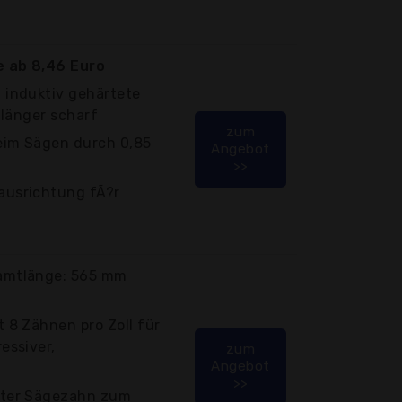
 ab 8,46 Euro
 induktiv gehärtete
 länger scharf
zum
beim Sägen durch 0,85
Angebot
>>
ausrichtung fÃ?r
amtlänge: 565 mm
 8 Zähnen pro Zoll für
essiver,
zum
Angebot
>>
kter Sägezahn zum