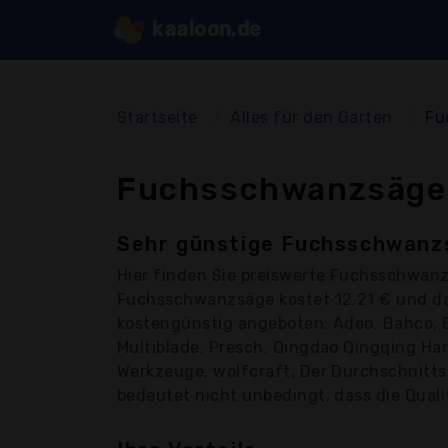
kaaloon.de
Startseite
Alles für den Garten
Fu
Fuchsschwanzsägen
Sehr günstige Fuchsschwanzs
Hier finden Sie
preiswerte Fuchsschwan
Fuchsschwanzsäge kostet 12,21 € und da
kostengünstig angeboten: Adeo, Bahco, B
Multiblade, Presch, Qingdao Qingqing Har
Werkzeuge, wolfcraft, Der Durchschnitts
bedeutet nicht unbedingt, dass die Qualit