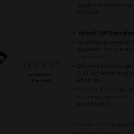
Sägen von Hartholz, Spe
Kantholz,...
Aktuell 9,00 Euro gün
Vielseitig verwendbar:
Sägebrett, Schwalbens
Zapfen, kann...
19,99 €*
Ergonomisches Design:
Griff zur Vermeidung v
kostenloser
erhöhten...
Versand
Einfache Bedienung: Un
Handsäge verwendet ei
um Holzspäne...
verschiedene
Angebote
Maximale Sicherheit un