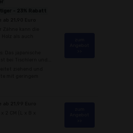
er
stiger - 23% Rabatt
 ab 21,90 Euro
er Zähne kann die
 Holz als auch
zum
Angebot
>>
s: Das japanische
t bei Tischlern und...
beitet ziehend und
tte mit geringem
 ab 21,99 Euro
zum
x 2 CM (L x B x
Angebot
>>