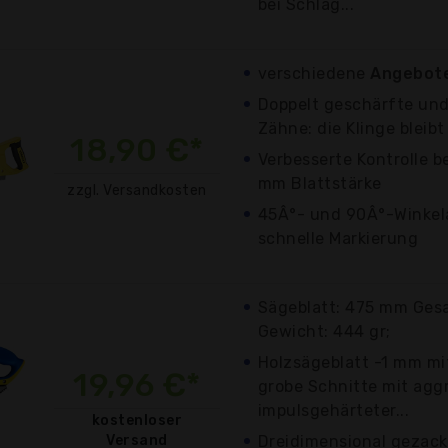
bei Schlag...
verschiedene
Angebote
Doppelt geschärfte und
Zähne: die Klinge bleibt
18,90 €*
Verbesserte Kontrolle 
mm Blattstärke
zzgl. Versandkosten
45Â°- und 90Â°-Winkel
schnelle Markierung
Sägeblatt: 475 mm Ges
Gewicht: 444 gr;
Holzsägeblatt -1 mm mit
19,96 €*
grobe Schnitte mit aggr
impulsgehärteter...
kostenloser
Versand
Dreidimensional gezac