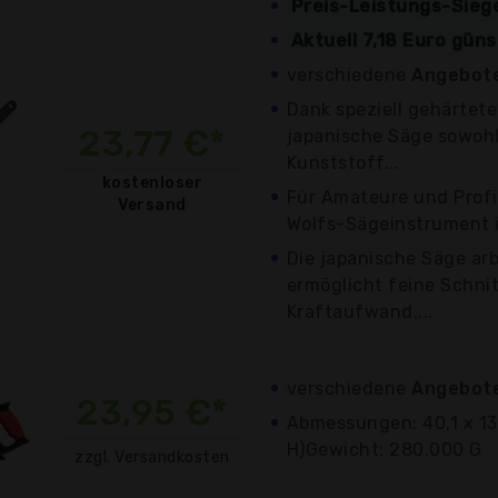
Preis-Leistungs-Sieg
Aktuell 7,18 Euro gün
verschiedene
Angebote
Dank speziell gehärtet
23,77 €*
japanische Säge sowohl
Kunststoff...
kostenloser
Für Amateure und Profi
Versand
Wolfs-Sägeinstrument is
Die japanische Säge ar
ermöglicht feine Schni
Kraftaufwand,...
verschiedene
Angebote
23,95 €*
Abmessungen: 40,1 x 13 
H)Gewicht: 280.000 G
zzgl. Versandkosten