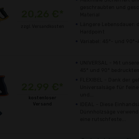
geschraubten und gesch
20,26 €*
Material
Längere Lebensdauer: d
zzgl. Versandkosten
Hardpoint
Variabel: 45°- und 90°
UNIVERSAL - Mit unser
45° und 90° bedrucktem
FLEXIBEL - Dank der ge
22,99 €*
Universalsäge für feine
und...
kostenloser
Versand
IDEAL - Diese Einhandsä
Dünnholzsäge verwende
eine rutschfeste...