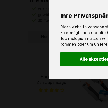
Ihre Vorteile
nur seriöse Anbieter
gewöhnlich noch am selben Tag ver
Ihre Privatsphär
30 Tage Rückgaberecht
Diese Website verwendet
zu ermöglichen und die 
Hersteller
Produkt
Technologien nutzen wi
kommen oder um unsere W
Alle akzeptie
Hardtwerk
Zen Japansäge