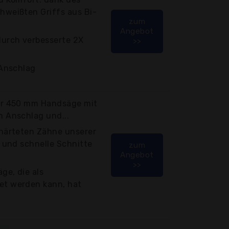
weißten Griffs aus Bi-
zum
Angebot
urch verbesserte 2X
>>
-Anschlag
er 450 mm Handsäge mit
 Anschlag und...
härteten Zähne unserer
 und schnelle Schnitte
zum
Angebot
>>
ge, die als
t werden kann, hat