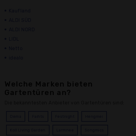
Kaufland
ALDI SÜD
ALDI NORD
LIDL
Netto
idealo
Welche Marken bieten
Gartentüren an?
Die bekanntesten Anbieter von Gartentüren sind:
Dema
Faihts
Festnight
Hengmei
Koll Living Garden
Larmnee
Songmics