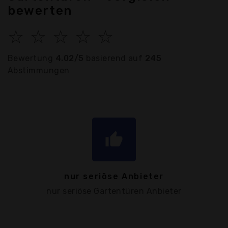
bewerten
☆
☆
☆
☆
☆
Bewertung
4.02/5
basierend auf
245
Abstimmungen
thumb_up
nur seriöse Anbieter
nur seriöse Gartentüren Anbieter