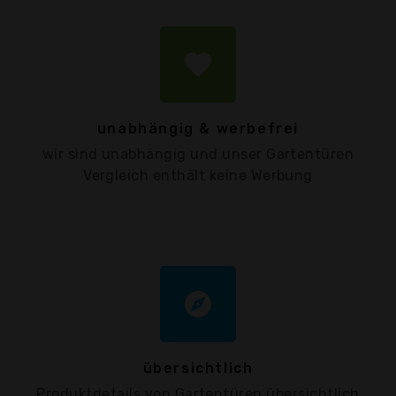
favorite
unabhängig & werbefrei
wir sind unabhängig und unser Gartentüren
Vergleich enthält keine Werbung
explore
übersichtlich
Produktdetails von Gartentüren übersichtlich