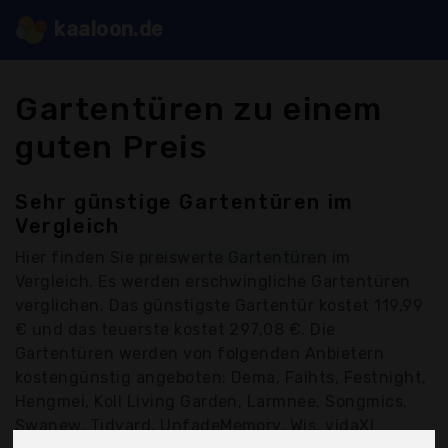
kaaloon.de
Gartentüren zu einem
guten Preis
Sehr günstige Gartentüren im
Vergleich
Hier finden Sie
preiswerte Gartentüren
im
Vergleich. Es werden erschwingliche Gartentüren
verglichen. Das günstigste Gartentür kostet 119,99
€ und das teuerste kostet 297,08 €. Die
Gartentüren werden von folgenden Anbietern
kostengünstig angeboten: Dema, Faihts, Festnight,
Hengmei, Koll Living Garden, Larmnee, Songmics,
Swanew, Tidyard, UnfadeMemory, Wis, vidaXl,