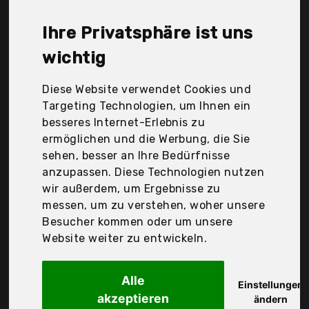
wolketon, Der Durchschnittspreis für ein Gartentür
liegt bei günstigen 180,96 €. Ein günstiges
Ihre Privatsphäre ist uns
Gartentür bedeutet nicht unbedingt, dass die
Qualität oder die Leistung schlechter ist.
wichtig
Vergleichen Sie in Ruhe die Angebote in der Tabelle.
Diese Website verwendet Cookies und
Ihre Vorteile
Targeting Technologien, um Ihnen ein
besseres Internet-Erlebnis zu
nur seriöse Anbieter
ermöglichen und die Werbung, die Sie
gewöhnlich noch am selben Tag versandfertig
sehen, besser an Ihre Bedürfnisse
30 Tage Rückgaberecht
anzupassen. Diese Technologien nutzen
wir außerdem, um Ergebnisse zu
messen, um zu verstehen, woher unsere
vidaXl
Besucher kommen oder um unsere
Zauntor Gewölbte
Website weiter zu entwickeln.
Alle
Einstellungen
akzeptieren
ändern