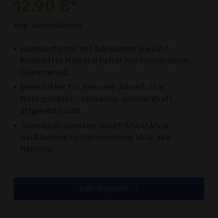
12,90 €*
zzgl. Versandkosten
Hamsterfutter mit tierischem EiweiÃ?,
komplettes Hamsterfutter mit Flusskrebsen
(Gammarus),...
Basisfutter für Hamster, Alleinfutter,
Naturprodukt - vielseitig, schmackhaft,
artgerecht und...
Tomodachi Hamster GoldfrÃ¼hstÃ¼ck
natÃ¼rliche Futtermischung fÃ¼r alle
Hamster.
zum Angebot >>