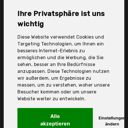
GmbH, Mealberry GmbH, Panto, Seedzbox,
Tomodachi®, Vitakraft, Witte Molen, Der
Ihre Privatsphäre ist uns
Durchschnittspreis für ein Hamsterfutter liegt bei
günstigen 10,28 €. Ein günstiges Hamsterfutter
wichtig
bedeutet nicht unbedingt, dass die Qualität oder
die Leistung schlechter ist. Vergleichen Sie in Ruhe
Diese Website verwendet Cookies und
die Angebote in der Tabelle.
Targeting Technologien, um Ihnen ein
besseres Internet-Erlebnis zu
Ihre Vorteile
ermöglichen und die Werbung, die Sie
sehen, besser an Ihre Bedürfnisse
nur seriöse Anbieter
anzupassen. Diese Technologien nutzen
gewöhnlich noch am selben Tag versandfertig
wir außerdem, um Ergebnisse zu
30 Tage Rückgaberecht
messen, um zu verstehen, woher unsere
Besucher kommen oder um unsere
Website weiter zu entwickeln.
Jr Farm GmbH
Jr Farm
Alle
Einstellungen
akzeptieren
ändern