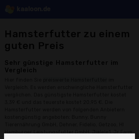
kaaloon.de
Hamsterfutter zu einem
guten Preis
Sehr günstige Hamsterfutter im
Vergleich
Hier finden Sie
preiswerte Hamsterfutter
im
Vergleich. Es werden erschwingliche Hamsterfutter
verglichen. Das günstigste Hamsterfutter kostet
3,39 € und das teuerste kostet 20,95 €. Die
Hamsterfutter werden von folgenden Anbietern
kostengünstig angeboten: Bunny, Bunny
Tierernährung GmbH, Dehner, Fidelio, Getzoo, Hl
Hamburger Leistungsfutter GmbH, Jialele1, Jr Farm