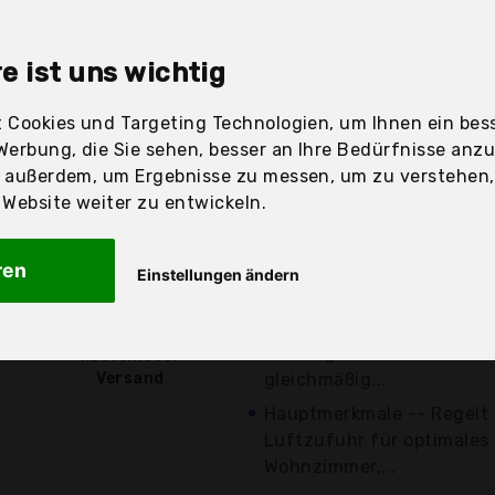
sandfertig
e ist uns wichtig
 Cookies und Targeting Technologien, um Ihnen ein bess
Preis
Beschre
Werbung, die Sie sehen, besser an Ihre Bedürfnisse anz
r außerdem, um Ergebnisse zu messen, um zu verstehen
Günstigstes Angebot
ebsite weiter zu entwickeln.
Aktuell 6,59 Euro günst
Mobile Wärme für zu Haus
ren
Einstellungen ändern
oder eine erfrischende Bri
13,36 €*
Hauptmerkmale -- Die Luft
leistungsstarken Ventilat
kostenloser
Versand
gleichmäßig...
Hauptmerkmale -- Regelt k
Luftzufuhr für optimales
Wohnzimmer,...