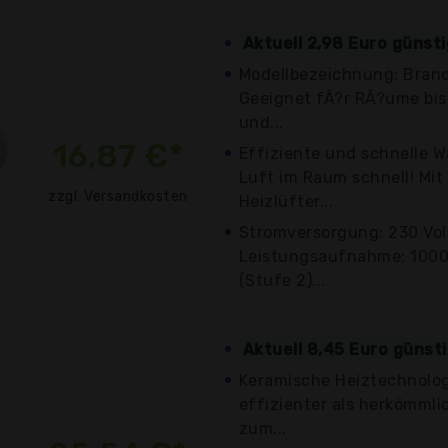
Aktuell 2,98 Euro günst
Modellbezeichnung: Brand
Geeignet fÃ?r RÃ?ume bis
und...
16,87 €*
Effiziente und schnelle 
Luft im Raum schnell! Mi
zzgl. Versandkosten
Heizlüfter...
Stromversorgung: 230 Volt
Leistungsaufnahme: 1000
(Stufe 2)...
Aktuell 8,45 Euro günst
Keramische Heiztechnologi
effizienter als herkömmli
zum...