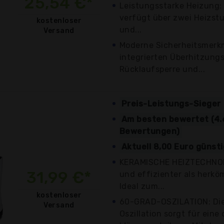
25,54 €*
Leistungsstarke Heizung: 
verfügt über zwei Heizst
kostenloser
und...
Versand
Moderne Sicherheitsmerk
integrierten Überhitzung
Rücklaufsperre und...
Preis-Leistungs-Sieger
Am besten bewertet (4.
Bewertungen)
Aktuell 8,00 Euro günst
KERAMISCHE HEIZTECHNOLO
31,99 €*
und effizienter als herk
Ideal zum...
kostenloser
60-GRAD-OSZILATION: Di
Versand
Oszillation sorgt für eine