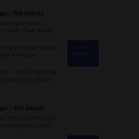
iger - 15% Rabatt
son Rapid Heater :
 ~25 mÂ² (Bad, Wohn-
Wärme: Erwärmen Sie die
zum
Angebot
t dem Brandson
>>
 Ac / 50 Hz | Maximale
W (Stufe 1) / 2000W
iger - 25% Rabatt
e: heizt schneller und
che Heizgeräte. Ideal