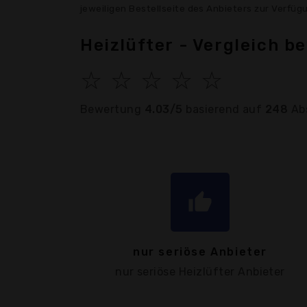
jeweiligen Bestellseite des Anbieters zur Verfü
Heizlüfter - Vergleich b
☆
☆
☆
☆
☆
Bewertung
4.03/5
basierend auf
248
Ab
thumb_up
nur seriöse Anbieter
nur seriöse Heizlüfter Anbieter