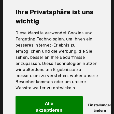
International Brands GmbH & Co. Kg, Cabin Max,
Christian Wippermann, Dtno.I, Feduan GmbH,
Ihre Privatsphäre ist uns
Inateck, Losmile, Nb8832Black-Zz,
wichtig
Nb8832Greyblue-Zz, Newhey, Nubily, Overmont,
Pumae|#Puma, Samsonite, Shenzhenshi
Diese Website verwendet Cookies und
Tianyufengda Kejiyouxiangongsi, Wenger, anpter,
Targeting Technologien, um Ihnen ein
kidsgo, reisenthel, travelite, trend & traction, Der
besseres Internet-Erlebnis zu
Durchschnittspreis für ein Herren Handgepäck
ermöglichen und die Werbung, die Sie
Taschen liegt bei günstigen 46,64 €. Ein günstiges
sehen, besser an Ihre Bedürfnisse
Herren Handgepäck Taschen bedeutet nicht
anzupassen. Diese Technologien nutzen
unbedingt, dass die Qualität oder die Leistung
wir außerdem, um Ergebnisse zu
schlechter ist. Vergleichen Sie in Ruhe die
messen, um zu verstehen, woher unsere
Angebote in der Tabelle.
Besucher kommen oder um unsere
Website weiter zu entwickeln.
Ihre Vorteile
nur seriöse Anbieter
Alle
Einstellungen
gewöhnlich noch am selben Tag versandfertig
akzeptieren
ändern
30 Tage Rückgaberecht