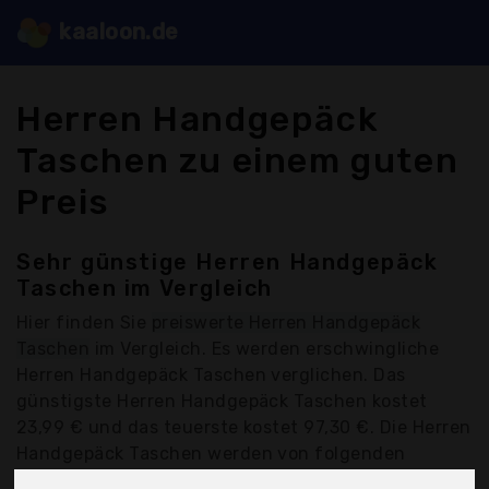
kaaloon.de
Herren Handgepäck
Taschen zu einem guten
Preis
Sehr günstige Herren Handgepäck
Taschen im Vergleich
Hier finden Sie
preiswerte Herren Handgepäck
Taschen
im Vergleich. Es werden erschwingliche
Herren Handgepäck Taschen verglichen. Das
günstigste Herren Handgepäck Taschen kostet
23,99 € und das teuerste kostet 97,30 €. Die Herren
Handgepäck Taschen werden von folgenden
Anbietern kostengünstig angeboten: Beheim