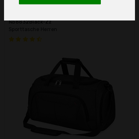
Nb8832Black-Zz
Sporttasche Herren