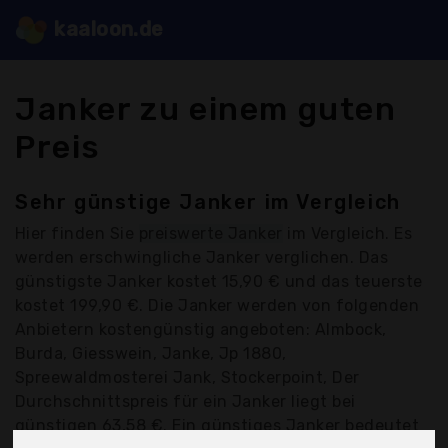
kaaloon.de
Janker zu einem guten
Preis
Sehr günstige Janker im Vergleich
Hier finden Sie
preiswerte Janker
im Vergleich. Es
werden erschwingliche Janker verglichen. Das
günstigste Janker kostet 15,90 € und das teuerste
kostet 199,90 €. Die Janker werden von folgenden
Anbietern kostengünstig angeboten: Almbock,
Burda, Giesswein, Janke, Jp 1880,
Spreewaldmosterei Jank, Stockerpoint, Der
Durchschnittspreis für ein Janker liegt bei
günstigen 63,58 €. Ein günstiges Janker bedeutet