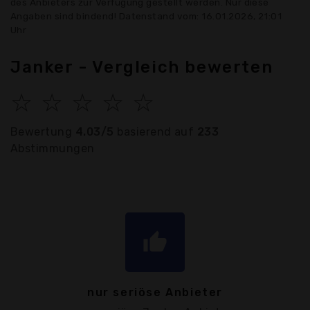
des Anbieters zur Verfügung gestellt werden. Nur diese
Angaben sind bindend! Datenstand vom: 16.01.2026, 21:01
Uhr
Janker - Vergleich bewerten
☆
☆
☆
☆
☆
Bewertung
4.03/5
basierend auf
233
Abstimmungen
thumb_up
nur seriöse Anbieter