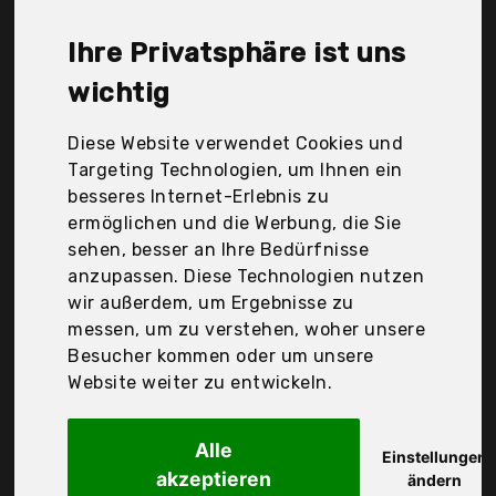
nicht unbedingt, dass die Qualität oder die
Leistung schlechter ist. Vergleichen Sie in Ruhe die
Ihre Privatsphäre ist uns
Angebote in der Tabelle.
wichtig
Ihre Vorteile
Diese Website verwendet Cookies und
nur seriöse Anbieter
Targeting Technologien, um Ihnen ein
gewöhnlich noch am selben Tag versandfertig
besseres Internet-Erlebnis zu
30 Tage Rückgaberecht
ermöglichen und die Werbung, die Sie
sehen, besser an Ihre Bedürfnisse
anzupassen. Diese Technologien nutzen
Burda
wir außerdem, um Ergebnisse zu
Style Schnittmuster
messen, um zu verstehen, woher unsere
Besucher kommen oder um unsere
Website weiter zu entwickeln.
Alle
Einstellungen
akzeptieren
ändern