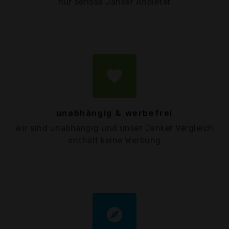
nur seriöse Janker Anbieter
favorite
unabhängig & werbefrei
wir sind unabhängig und unser Janker Vergleich
enthält keine Werbung
explore