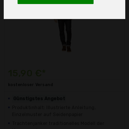
15,90 €*
kostenloser
Versand
Günstigstes Angebot
Produktinhalt: Illustrierte Anleitung,
Einzelmuster auf Seidenpapier
Trachtenjanker traditionelles Modell der