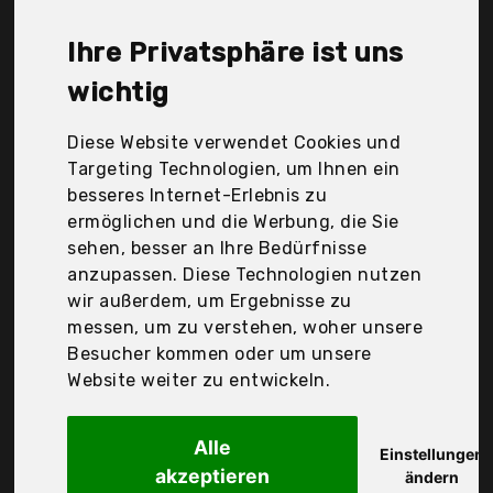
angeboten: Amazon Essentials, Brandit, Bültel
Worldwide Fashion GmbH & Co. Kg, Cmp, Coofandy,
Ihre Privatsphäre ist uns
Craghoppers, Dickies, Gemijacka, Jack Wolfskin, Jan
wichtig
Vanderstorm, Kanpola Herren Top, Leif Nelson,
Lonsdale London, Mams2|#Mammut, Mountain
Diese Website verwendet Cookies und
Warehouse, Seidensticker, Tom Tailor GmbH,
Targeting Technologien, um Ihnen ein
Yowablo, s.Oliver, Der Durchschnittspreis für ein
besseres Internet-Erlebnis zu
Herren Kurzarm Freizeithemden liegt bei günstigen
ermöglichen und die Werbung, die Sie
25,96 €. Ein günstiges Herren Kurzarm
sehen, besser an Ihre Bedürfnisse
Freizeithemden bedeutet nicht unbedingt, dass die
anzupassen. Diese Technologien nutzen
Qualität oder die Leistung schlechter ist.
wir außerdem, um Ergebnisse zu
Vergleichen Sie in Ruhe die Angebote in der Tabelle.
messen, um zu verstehen, woher unsere
Besucher kommen oder um unsere
Ihre Vorteile
Website weiter zu entwickeln.
nur seriöse Anbieter
gewöhnlich noch am selben Tag versandfertig
Alle
Einstellungen
30 Tage Rückgaberecht
akzeptieren
ändern