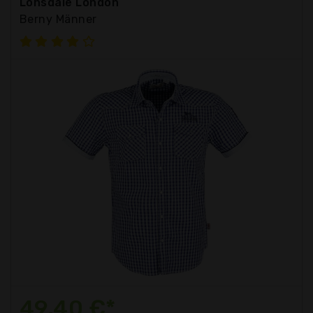
Lonsdale London
Berny Männer
49,40 €*