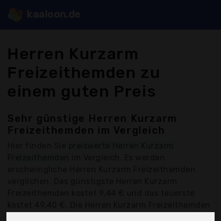
kaaloon.de
Herren Kurzarm
Freizeithemden zu
einem guten Preis
Sehr günstige Herren Kurzarm
Freizeithemden im Vergleich
Hier finden Sie
preiswerte Herren Kurzarm
Freizeithemden
im Vergleich. Es werden
erschwingliche Herren Kurzarm Freizeithemden
verglichen. Das günstigste Herren Kurzarm
Freizeithemden kostet 9,44 € und das teuerste
kostet 49,40 €. Die Herren Kurzarm Freizeithemden
werden von folgenden Anbietern kostengünstig