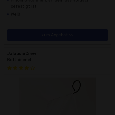
Pinolino-Rahmen, an dem das Vordach
befestigt ist
Weiß
zum Angebot >>
JalousieCrew
Betthimmel