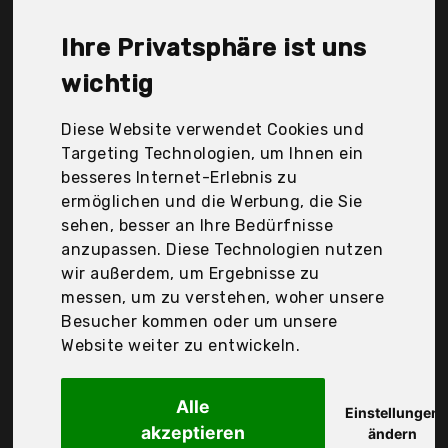
GlocalBerlin, JalousieCrew, Julius Zöllner, Julius
Zöllner GmbH & Co. Kg, Koko-Kinderartikel, Lcp Kids,
Ihre Privatsphäre ist uns
Mixibaby, Pinolino Kinderträume GmbH, Tobi GmbH &
Co. Kg (Babybay) - (Vss), TupTam, Wr-Design, roba,
wichtig
zieba, Der Durchschnittspreis für ein Himmelstange
liegt bei günstigen 19,37 €. Ein günstiges
Diese Website verwendet Cookies und
Himmelstange bedeutet nicht unbedingt, dass die
Targeting Technologien, um Ihnen ein
Qualität oder die Leistung schlechter ist.
besseres Internet-Erlebnis zu
Vergleichen Sie in Ruhe die Angebote in der Tabelle.
ermöglichen und die Werbung, die Sie
sehen, besser an Ihre Bedürfnisse
Ihre Vorteile
anzupassen. Diese Technologien nutzen
wir außerdem, um Ergebnisse zu
nur seriöse Anbieter
messen, um zu verstehen, woher unsere
gewöhnlich noch am selben Tag versandfertig
Besucher kommen oder um unsere
30 Tage Rückgaberecht
Website weiter zu entwickeln.
Alle
Julius Zöllner GmbH & Co. Kg
Einstellungen
akzeptieren
Julius Zöllner -
ändern