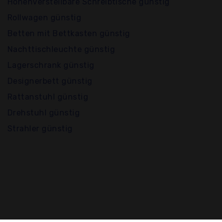
Höhenverstellbare Schreibtische günstig
Rollwagen günstig
Betten mit Bettkasten günstig
Nachttischleuchte günstig
Lagerschrank günstig
Designerbett günstig
Rattanstuhl günstig
Drehstuhl günstig
Strahler günstig