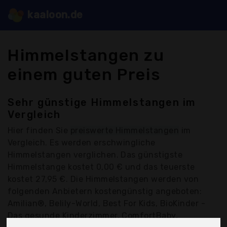
kaaloon.de
Himmelstangen zu
einem guten Preis
Sehr günstige Himmelstangen im
Vergleich
Hier finden Sie
preiswerte Himmelstangen
im
Vergleich. Es werden erschwingliche
Himmelstangen verglichen. Das günstigste
Himmelstange kostet 0,00 € und das teuerste
kostet 27,95 €. Die Himmelstangen werden von
folgenden Anbietern kostengünstig angeboten:
Amilian®, Belily-World, Best For Kids, BioKinder -
Das gesunde Kinderzimmer, ComfortBaby,