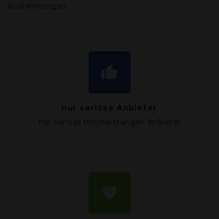
Abstimmungen
thumb_up
nur seriöse Anbieter
nur seriöse Himmelstangen Anbieter
favorite