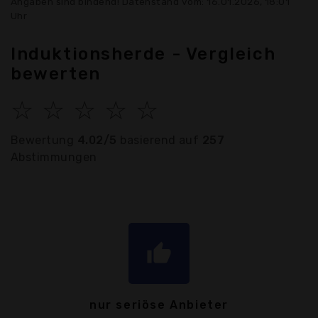
Angaben sind bindend! Datenstand vom: 16.01.2026, 18:01
Uhr
Induktionsherde - Vergleich
bewerten
☆
☆
☆
☆
☆
Bewertung
4.02/5
basierend auf
257
Abstimmungen
thumb_up
nur seriöse Anbieter