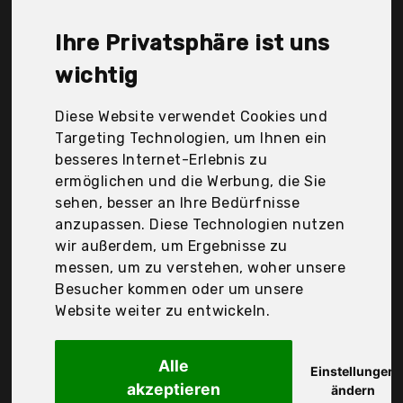
Siemens, Sunmaki, Tefal, Wmf Group GmbH, Der
Durchschnittspreis für ein Induktionsherd liegt bei
Ihre Privatsphäre ist uns
günstigen 281,11 €. Ein günstiges Induktionsherd
bedeutet nicht unbedingt, dass die Qualität oder
wichtig
die Leistung schlechter ist. Vergleichen Sie in Ruhe
die Angebote in der Tabelle.
Diese Website verwendet Cookies und
Targeting Technologien, um Ihnen ein
Ihre Vorteile
besseres Internet-Erlebnis zu
ermöglichen und die Werbung, die Sie
nur seriöse Anbieter
sehen, besser an Ihre Bedürfnisse
gewöhnlich noch am selben Tag versandfertig
anzupassen. Diese Technologien nutzen
30 Tage Rückgaberecht
wir außerdem, um Ergebnisse zu
messen, um zu verstehen, woher unsere
Besucher kommen oder um unsere
Tefal
Website weiter zu entwickeln.
Unlimited On
Alle
Einstellungen
akzeptieren
ändern