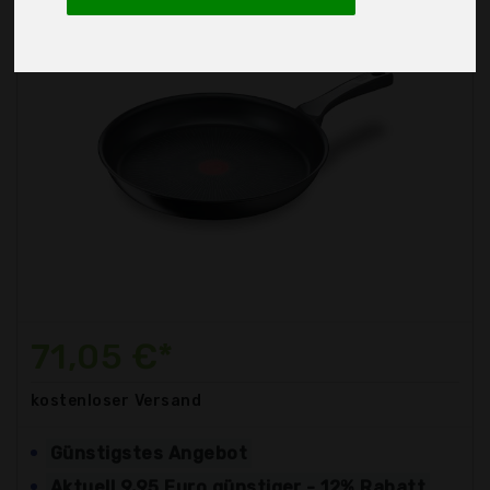
71,05 €*
kostenloser
Versand
Günstigstes Angebot
Aktuell 9,95 Euro günstiger - 12% Rabatt