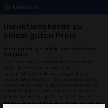
kaaloon.de
Induktionsherde zu
einem guten Preis
Sehr günstige Induktionsherde im
Vergleich
Hier finden Sie
preiswerte Induktionsherde
im
Vergleich. Es werden erschwingliche
Induktionsherde verglichen. Das günstigste
Induktionsherd kostet 71,05 € und das teuerste
kostet 644,61 €. Die Induktionsherde werden von
folgenden Anbietern kostengünstig angeboten:
Aeg, Bauknecht, Bosch, Ciarra, Cjh, Electrolux,
Exquisit, Gorenje, Neff, Qingzhou, Rommelsbacher,