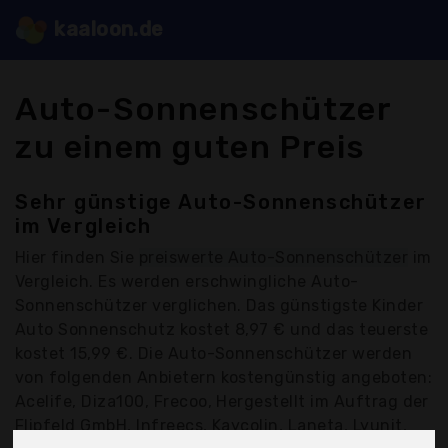
kaaloon.de
Auto-Sonnenschützer
zu einem guten Preis
Sehr günstige Auto-Sonnenschützer
im Vergleich
Hier finden Sie
preiswerte Auto-Sonnenschützer
im
Vergleich. Es werden erschwingliche Auto-
Sonnenschützer verglichen. Das günstigste Kinder
Auto Sonnenschutz kostet 8,97 € und das teuerste
kostet 15,99 €. Die Auto-Sonnenschützer werden
von folgenden Anbietern kostengünstig angeboten:
Acelife, Diza100, Frecoo, Hergestellt im Auftrag der
Flipfeld GmbH, Infreecs, Kaycolin, Laneta, Lyunit,