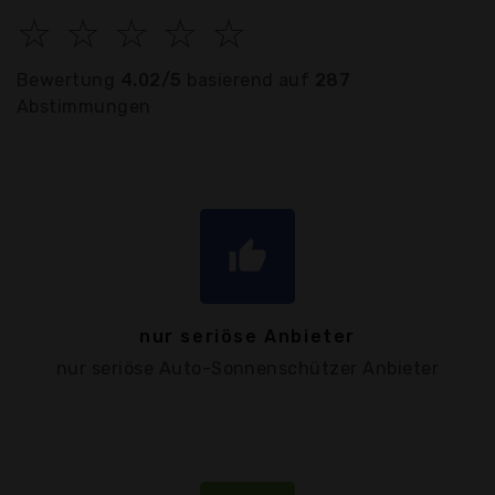
☆
☆
☆
☆
☆
Bewertung
4.02/5
basierend auf
287
Abstimmungen
thumb_up
nur seriöse Anbieter
nur seriöse Auto-Sonnenschützer Anbieter