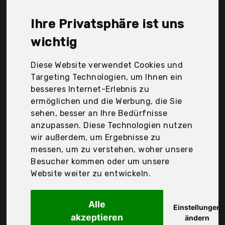
Mobiusphy, Rajvia, Rakaraka, Systemoto, Tevlaphee,
Uarter, Wendelin, Win.Max, Zamboo, iZoeL, Der
Ihre Privatsphäre ist uns
Durchschnittspreis für ein Kinder Auto
Sonnenschutz liegt bei günstigen 11,61 €. Ein
wichtig
günstiges Kinder Auto Sonnenschutz bedeutet
nicht unbedingt, dass die Qualität oder die
Diese Website verwendet Cookies und
Leistung schlechter ist. Vergleichen Sie in Ruhe die
Targeting Technologien, um Ihnen ein
Angebote in der Tabelle.
besseres Internet-Erlebnis zu
ermöglichen und die Werbung, die Sie
Ihre Vorteile
sehen, besser an Ihre Bedürfnisse
anzupassen. Diese Technologien nutzen
nur seriöse Anbieter
wir außerdem, um Ergebnisse zu
gewöhnlich noch am selben Tag versandfertig
messen, um zu verstehen, woher unsere
30 Tage Rückgaberecht
Besucher kommen oder um unsere
Website weiter zu entwickeln.
Systemoto
Alle
Auto Sonnenschutz
Einstellungen
akzeptieren
ändern