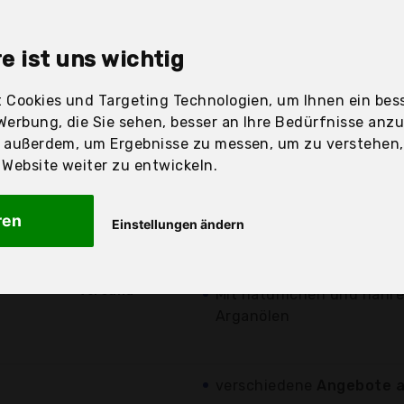
sandfertig
e ist uns wichtig
 Cookies und Targeting Technologien, um Ihnen ein bess
Werbung, die Sie sehen, besser an Ihre Bedürfnisse anz
Preis
Beschre
r außerdem, um Ergebnisse zu messen, um zu verstehen
ebsite weiter zu entwickeln.
Günstigstes Angebot
Eine einzigartige, neu ent
ren
Einstellungen ändern
6,95 €*
Peeling aus Zucker und n
Für außergewöhnlich wei
kostenloser
Versand
Mit natürlichen und nähr
Arganölen
verschiedene
Angebote a