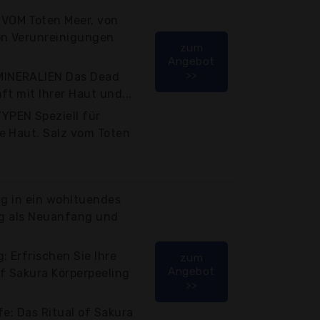
VOM Toten Meer, von
on Verunreinigungen
zum
Angebot
>>
INERALIEN Das Dead
t mit Ihrer Haut und...
PEN Speziell für
e Haut. Salz vom Toten
ag in ein wohltuendes
ag als Neuanfang und
: Erfrischen Sie Ihre
zum
Angebot
f Sakura Körperpeeling
>>
fe: Das Ritual of Sakura