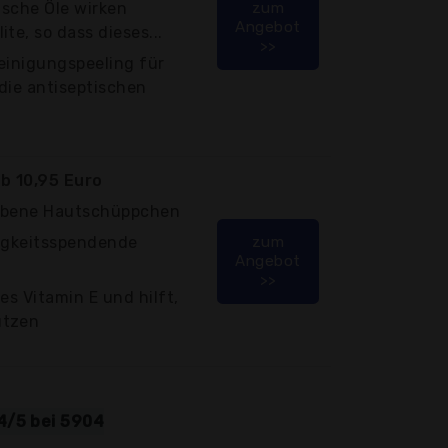
ische Öle wirken
zum
Angebot
te, so dass dieses...
>>
einigungspeeling für
die antiseptischen
b 10,95 Euro
orbene Hautschüppchen
tigkeitsspendende
zum
Angebot
>>
es Vitamin E und hilft,
ützen
4/5 bei 5904