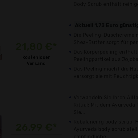
Body Scrub enthält reinig
Aktuell 1,73 Euro günsti
Die Peeling-Duschcreme m
Shea-Butter sorgt für per
21,80 €*
Das Körperpeeling enthält
kostenloser
Peelingpartikel aus Jojob
Versand
Das Peeling macht die Hau
versorgt sie mit Feuchtigk
Verwandeln Sie Ihren Allt
Ritual: Mit dem Ayurveda 
Sie...
Rebalancing body scrub: M
26,99 €*
Ayurveda body scrub stell
empfindliche...