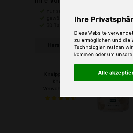
Ihre Vorteile
nur seriöse Anbieter
gewöhnlich noch am selben Tag ver
Ihre Privatsphär
30 Tage Rückgaberecht
Diese Website verwendet
zu ermöglichen und die 
Hersteller
Produkt
Technologien nutzen wi
kommen oder um unsere W
Alle akzeptie
Kneipp GmbH
Kneipp
Verwöhnendes