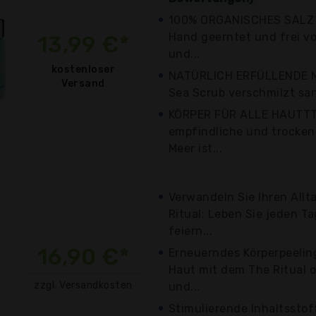
100% ORGANISCHES SALZ 
Hand geerntet und frei v
13,99 €*
und...
kostenloser
NATÜRLICH ERFÜLLENDE M
Versand
Sea Scrub verschmilzt sanf
KÖRPER FÜR ALLE HAUTTTY
empfindliche und trocken
Meer ist...
Verwandeln Sie Ihren Allt
Ritual: Leben Sie jeden T
feiern...
16,90 €*
Erneuerndes Körperpeeling
Haut mit dem The Ritual o
zzgl. Versandkosten
und...
Stimulierende Inhaltsstof