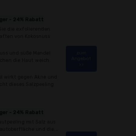
iger - 24% Rabatt
Sie die exfolierenden
aften von Kokosnuss
nuss und süße Mandel
zum
Angebot
chen die Haut weich
>>
l wirkt gegen Akne und
ht dieses Salzpeeling
iger - 24% Rabatt
autpeeling mit Salz aus
autoberfläche und die...