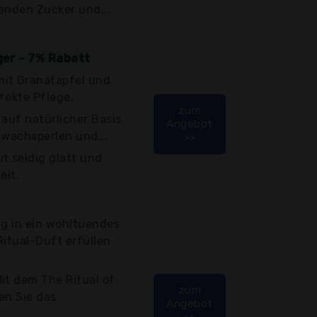
enden Zucker und...
ger - 7% Rabatt
it Granatapfel und
fekte Pflege.
zum
 auf natürlicher Basis
Angebot
awachsperlen und...
>>
t seidig glatt und
eit.
ag in ein wohltuendes
Ritual-Duft erfüllen
it dem The Ritual of
zum
en Sie das
Angebot
>>