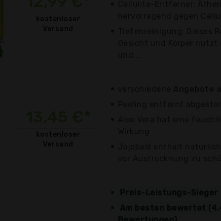
12,99 €*
Cellulite-Entferner: Äther
hervorragend gegen Celluli
kostenloser
Versand
Tiefenreinigung: Dieses R
Gesicht und Körper nutzt 
und...
verschiedene
Angebote a
Peeling entfernt abgest
13,45 €*
Aloe Vera hat eine feuch
Wirkung
kostenloser
Versand
Jojobaöl enthält natürlich
vor Austrocknung zu sch
Preis-Leistungs-Sieger
Am besten bewertet (4.
Bewertungen)