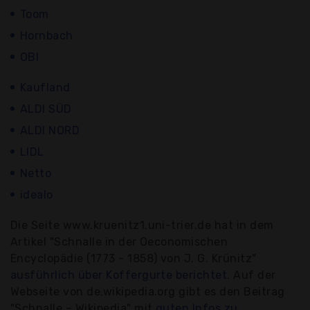
Toom
Hornbach
OBI
Kaufland
ALDI SÜD
ALDI NORD
LIDL
Netto
idealo
Die Seite www.kruenitz1.uni-trier.de hat in dem
Artikel "Schnalle in der Oeconomischen
Encyclopädie (1773 - 1858) von J. G. Krünitz"
ausführlich über Koffergurte berichtet.
Auf der
Webseite von de.wikipedia.org gibt es den Beitrag
"Schnalle – Wikipedia" mit
guten Infos zu