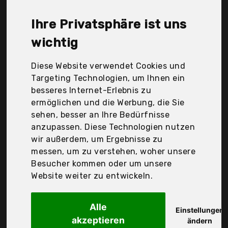
solawill, Der Durchschnittspreis für ein Koffergurte
liegt bei günstigen 12,50 €. Ein günstiges
Ihre Privatsphäre ist uns
Koffergurte bedeutet nicht unbedingt, dass die
Qualität oder die Leistung schlechter ist.
wichtig
Vergleichen Sie in Ruhe die Angebote in der Tabelle.
Diese Website verwendet Cookies und
Ihre Vorteile
Targeting Technologien, um Ihnen ein
besseres Internet-Erlebnis zu
nur seriöse Anbieter
ermöglichen und die Werbung, die Sie
gewöhnlich noch am selben Tag versandfertig
sehen, besser an Ihre Bedürfnisse
30 Tage Rückgaberecht
anzupassen. Diese Technologien nutzen
wir außerdem, um Ergebnisse zu
messen, um zu verstehen, woher unsere
flintronic®-eu
Besucher kommen oder um unsere
flintronic
Website weiter zu entwickeln.
Alle
Einstellungen
akzeptieren
ändern