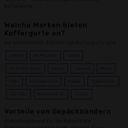
Koffergurte
.
Welche Marken bieten
Koffergurte an?
Die bekanntesten Anbieter von Koffergurte sind:
Amison
B07M6L3Lxx
Global
Go Europe GmbH
Hamz5
Luxebell
Mture
Pearl
Sunshine smile
Suweir
Tagaremuser
com-four
flintronic®-eu
solawill
Vorteile von Gepäckbändern
Ausschlaggebend für die Auswahl der
Sicherheitsgurte sind Größe, Material, Farbe,