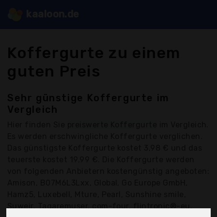
kaaloon.de
Koffergurte zu einem
guten Preis
Sehr günstige Koffergurte im
Vergleich
Hier finden Sie
preiswerte Koffergurte
im Vergleich.
Es werden erschwingliche Koffergurte verglichen.
Das günstigste Koffergurte kostet 3,98 € und das
teuerste kostet 19,99 €. Die Koffergurte werden
von folgenden Anbietern kostengünstig angeboten:
Amison, B07M6L3Lxx, Global, Go Europe GmbH,
Hamz5, Luxebell, Mture, Pearl, Sunshine smile,
Suweir, Tagaremuser, com-four, flintronic®-eu,