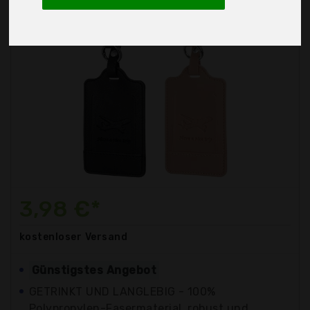
3,98 €*
kostenloser
Versand
Günstigstes Angebot
GETRINKT UND LANGLEBIG - 100%
Polypropylen-Fasermaterial, robust und