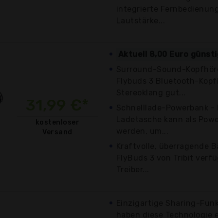
integrierte Fernbedienung,
Lautstärke...
Aktuell 8,00 Euro günst
Surround-Sound-Kopfhöre
Flybuds 3 Bluetooth-Kopfh
Stereoklang gut...
31,99 €*
Schnelllade-Powerbank - 
Ladetasche kann als Pow
kostenloser
werden, um...
Versand
Kraftvolle, überragende B
FlyBuds 3 von Tribit ver
Treiber...
Einzigartige Sharing-Funk
haben diese Technologie 