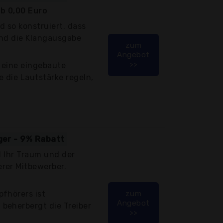
b 0,00 Euro
d so konstruiert, dass
und die Klangausgabe
zum
Angebot
>>
 eine eingebaute
e die Lautstärke regeln,
iger - 9% Rabatt
d Ihr Traum und der
rer Mitbewerber.
fhörers ist
zum
Angebot
beherbergt die Treiber
>>