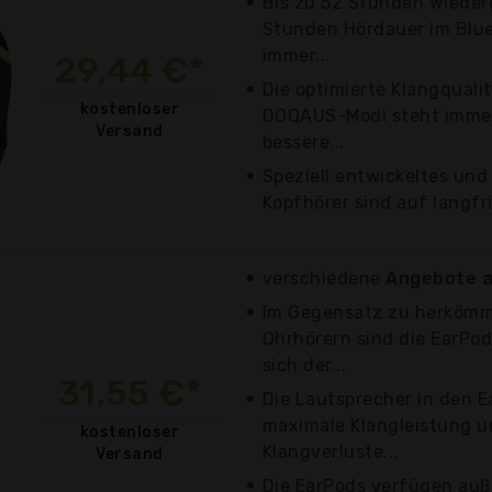
Bis zu 52 Stunden Wiederg
Stunden Hördauer im Blu
immer...
29,44 €*
Die optimierte Klangquali
kostenloser
DOQAUS-Modi steht immer
Versand
bessere...
Speziell entwickeltes und
Kopfhörer sind auf langfri
verschiedene
Angebote a
Im Gegensatz zu herkömm
Ohrhörern sind die EarPods
sich der...
31,55 €*
Die Lautsprecher in den E
maximale Klangleistung u
kostenloser
Klangverluste...
Versand
Die EarPods verfügen auß