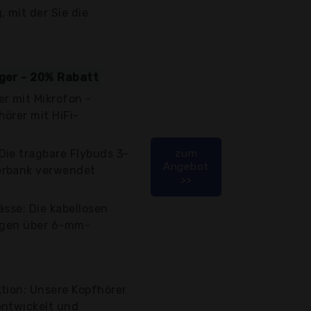
 mit der Sie die
iger - 20% Rabatt
r mit Mikrofon -
örer mit HiFi-
Die tragbare Flybuds 3-
zum
Angebot
erbank verwendet
>>
ässe: Die kabellosen
fügen über 6-mm-
tion: Unsere Kopfhörer
entwickelt und