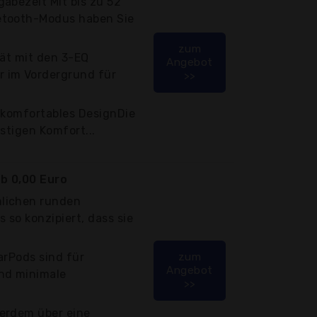
abezeit Mit bis zu 52
etooth-Modus haben Sie
zum
tät mit den 3-EQ
Angebot
 im Vordergrund für
>>
 komfortables DesignDie
stigen Komfort...
b 0,00 Euro
lichen runden
 so konzipiert, dass sie
arPods sind für
zum
Angebot
nd minimale
>>
erdem über eine