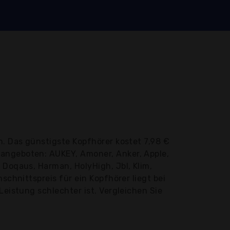
n. Das günstigste Kopfhörer kostet 7,98 €
 angeboten: AUKEY, Amoner, Anker, Apple,
 Doqaus, Harman, HolyHigh, Jbl, Klim,
schnittspreis für ein Kopfhörer liegt bei
Leistung schlechter ist. Vergleichen Sie