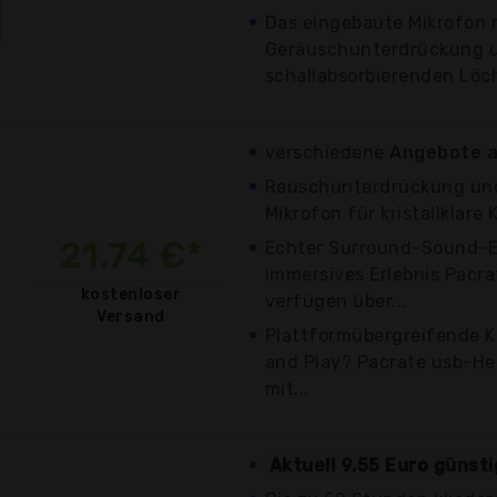
Das eingebaute Mikrofon 
Geräuschunterdrückung u
schallabsorbierenden Löch
verschiedene
Angebote a
Rauschunterdrückung und
Mikrofon für kristallklare
21,74 €*
Echter Surround-Sound-Ef
immersives Erlebnis Pacr
kostenloser
verfügen über...
Versand
Plattformübergreifende Ko
and Play? Pacrate usb-He
mit...
Aktuell 9,55 Euro günst