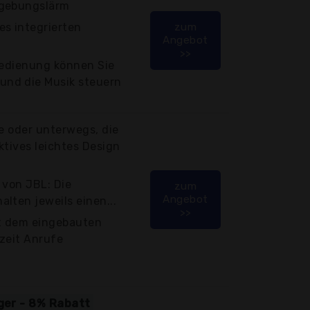
mgebungslärm
es integrierten
zum
Angebot
>>
bedienung können Sie
nd die Musik steuern
se oder unterwegs, die
ktives leichtes Design
 von JBL: Die
zum
Angebot
lten jeweils einen...
>>
it dem eingebauten
zeit Anrufe
iger - 8% Rabatt