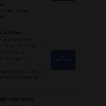
mit
nd die internen
er...
b 0,00 Euro
 antistatisches
 Kommunikation? Das...
fekt für ein
zum
ate Pc-Kopfhörer
Angebot
>>
mpatibilität mit Plug
adset ist kompatibel
iger - 24% Rabatt