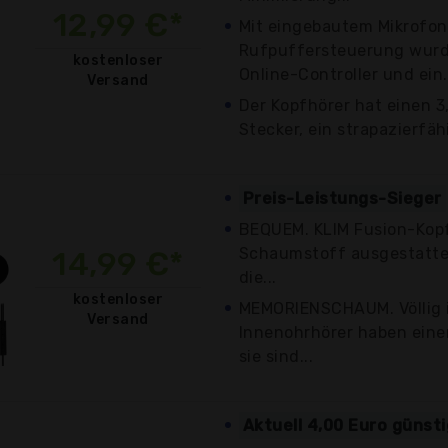
12,99 €*
Mit eingebautem Mikrofo
Rufpuffersteuerung wurde
kostenloser
Online-Controller und ein.
Versand
Der Kopfhörer hat einen 
Stecker, ein strapazierfäh
Preis-Leistungs-Sieger
BEQUEM. KLIM Fusion-Kopf
Schaumstoff ausgestattet
14,99 €*
die...
kostenloser
MEMORIENSCHAUM. Völlig i
Versand
Innenohrhörer haben einen
sie sind...
Aktuell 4,00 Euro günst