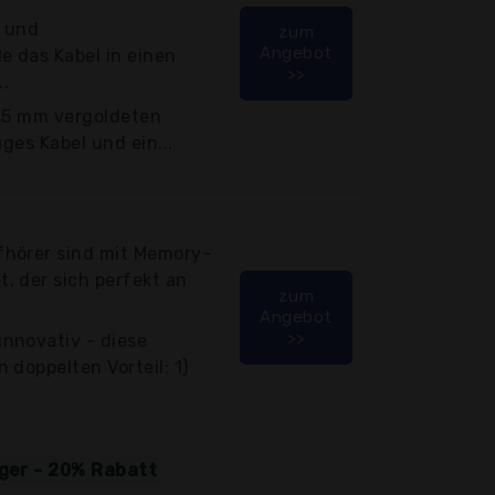
n und
zum
Angebot
 das Kabel in einen
>>
..
3,5 mm vergoldeten
iges Kabel und ein...
hörer sind mit Memory-
, der sich perfekt an
zum
Angebot
>>
nnovativ - diese
 doppelten Vorteil: 1)
iger - 20% Rabatt