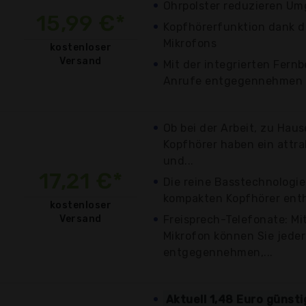
Ohrpolster reduzieren U
15,99 €*
Kopfhörerfunktion dank d
Mikrofons
kostenloser
Versand
Mit der integrierten Fern
Anrufe entgegennehmen u
Ob bei der Arbeit, zu Hau
Kopfhörer haben ein attra
und...
17,21 €*
Die reine Basstechnologie
kompakten Kopfhörer entha
kostenloser
Versand
Freisprech-Telefonate: M
Mikrofon können Sie jeder
entgegennehmen,...
Aktuell 1,48 Euro günst