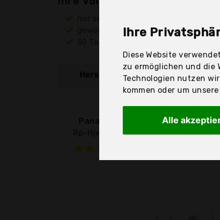
Ihre Vorteile
nur seriöse Anbieter
gewöhnlich noch am selben Tag ver
Ihre Privatsphär
30 Tage Rückgaberecht
Diese Website verwendet
zu ermöglichen und die 
Hersteller
Produkt
Technologien nutzen wi
kommen oder um unsere W
Alle akzeptie
Panasonic
Rp-Hje125E-K