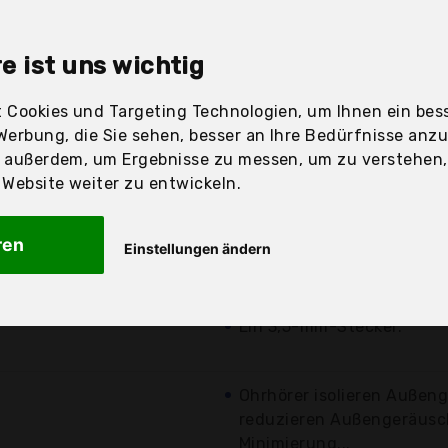
sandfertig
e ist uns wichtig
 Cookies und Targeting Technologien, um Ihnen ein bess
Werbung, die Sie sehen, besser an Ihre Bedürfnisse anz
Preis
Beschre
r außerdem, um Ergebnisse zu messen, um zu verstehen
ebsite weiter zu entwickeln.
Günstigstes Angebot
Aktuell 2,01 Euro günst
7,98 €*
ren
Einstellungen ändern
Farbige Zeichnung
kostenloser
3 austauschbare Ohrstüc
Versand
Ein 3,5-mm-Stecker.
Ohrhörer isolieren Außen
reduzieren Außengeräusch
Minimierung...