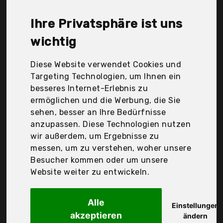
Durchschnittspreis für ein Kräuterkissen liegt bei
günstigen 23,92 €. Ein günstiges Kräuterkissen
Ihre Privatsphäre ist uns
bedeutet nicht unbedingt, dass die Qualität oder
die Leistung schlechter ist. Vergleichen Sie in Ruhe
wichtig
die Angebote in der Tabelle.
Diese Website verwendet Cookies und
Ihre Vorteile
Targeting Technologien, um Ihnen ein
besseres Internet-Erlebnis zu
nur seriöse Anbieter
ermöglichen und die Werbung, die Sie
gewöhnlich noch am selben Tag versandfertig
sehen, besser an Ihre Bedürfnisse
30 Tage Rückgaberecht
anzupassen. Diese Technologien nutzen
wir außerdem, um Ergebnisse zu
messen, um zu verstehen, woher unsere
Kräuterkissenmanufaktur
Besucher kommen oder um unsere
Kräuterkissen
Website weiter zu entwickeln.
Alle
Einstellungen
akzeptieren
ändern