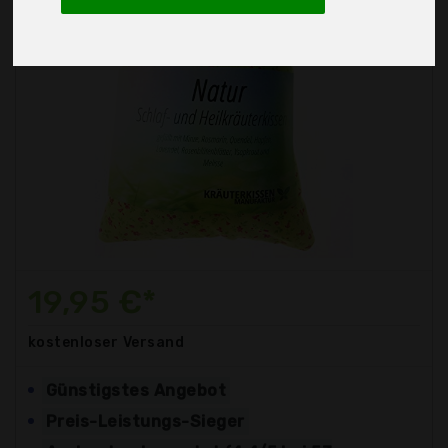
19,95 €*
kostenloser
Versand
Günstigstes Angebot
Preis-Leistungs-Sieger