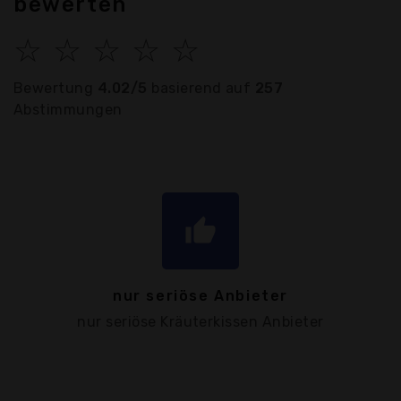
bewerten
☆
☆
☆
☆
☆
Bewertung
4.02/5
basierend auf
257
Abstimmungen
thumb_up
nur seriöse Anbieter
nur seriöse Kräuterkissen Anbieter