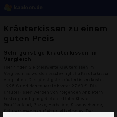
kaaloon.de
Kräuterkissen zu einem
guten Preis
Sehr günstige Kräuterkissen im
Vergleich
Hier finden Sie
preiswerte Kräuterkissen
im
Vergleich. Es werden erschwingliche Kräuterkissen
verglichen. Das günstigste Kräuterkissen kostet
19,95 € und das teuerste kostet 27,60 €. Die
Kräuterkissen werden von folgenden Anbietern
kostengünstig angeboten: Ettaler Kloster,
Giraffenland, Gözze, Herbalind, Kissenscheune,
Kräuterkissenmanufaktur, Vitasimplex, Der