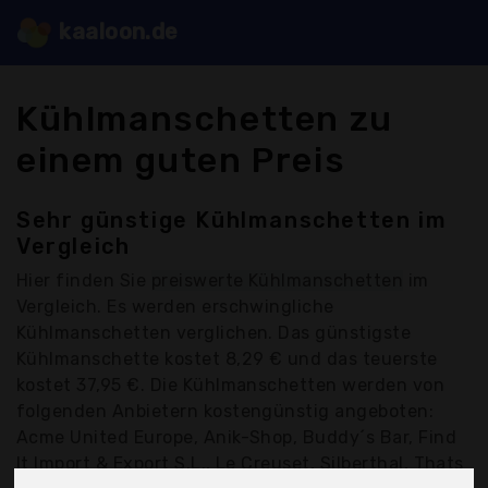
kaaloon.de
Kühlmanschetten zu
einem guten Preis
Sehr günstige Kühlmanschetten im
Vergleich
Hier finden Sie
preiswerte Kühlmanschetten
im
Vergleich. Es werden erschwingliche
Kühlmanschetten verglichen. Das günstigste
Kühlmanschette kostet 8,29 € und das teuerste
kostet 37,95 €. Die Kühlmanschetten werden von
folgenden Anbietern kostengünstig angeboten:
Acme United Europe, Anik-Shop, Buddy´s Bar, Find
It Import & Export S.L., Le Creuset, Silberthal, Thats