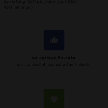
Bewertung
4.01/5
basierend auf
260
Abstimmungen
thumb_up
nur seriöse Anbieter
nur seriöse Kühlmanschetten Anbieter
favorite