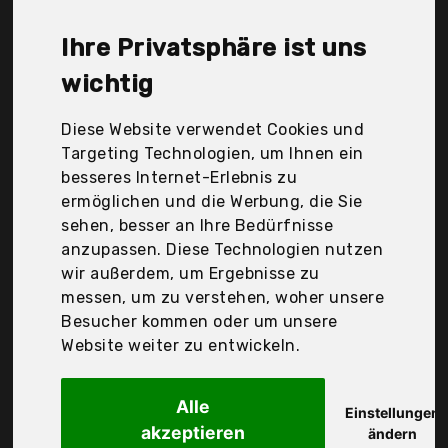
Shopping, Vacu Vin, Wecomatic, Wmf, World-Bio,
com-four, Der Durchschnittspreis für ein
Ihre Privatsphäre ist uns
Kühlmanschette liegt bei günstigen 20,60 €. Ein
günstiges Kühlmanschette bedeutet nicht
wichtig
unbedingt, dass die Qualität oder die Leistung
schlechter ist. Vergleichen Sie in Ruhe die
Diese Website verwendet Cookies und
Angebote in der Tabelle.
Targeting Technologien, um Ihnen ein
besseres Internet-Erlebnis zu
Ihre Vorteile
ermöglichen und die Werbung, die Sie
sehen, besser an Ihre Bedürfnisse
nur seriöse Anbieter
anzupassen. Diese Technologien nutzen
gewöhnlich noch am selben Tag versandfertig
wir außerdem, um Ergebnisse zu
30 Tage Rückgaberecht
messen, um zu verstehen, woher unsere
Besucher kommen oder um unsere
Website weiter zu entwickeln.
Acme United Europe
Clauss Bierfass
Alle
Einstellungen
akzeptieren
ändern