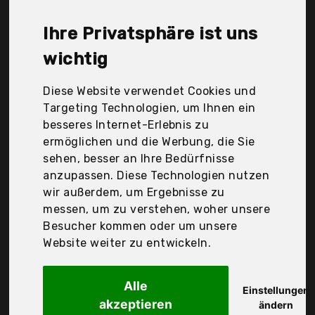
McPalms, Mh Handel GmbH, Plantasia, Spetebo, Der
Durchschnittspreis für ein Kunstbaum liegt bei
Ihre Privatsphäre ist uns
günstigen 58,90 €. Ein günstiges Kunstbaum
bedeutet nicht unbedingt, dass die Qualität oder
wichtig
die Leistung schlechter ist. Vergleichen Sie in Ruhe
die Angebote in der Tabelle.
Diese Website verwendet Cookies und
Targeting Technologien, um Ihnen ein
Ihre Vorteile
besseres Internet-Erlebnis zu
ermöglichen und die Werbung, die Sie
nur seriöse Anbieter
sehen, besser an Ihre Bedürfnisse
gewöhnlich noch am selben Tag versandfertig
anzupassen. Diese Technologien nutzen
30 Tage Rückgaberecht
wir außerdem, um Ergebnisse zu
messen, um zu verstehen, woher unsere
Besucher kommen oder um unsere
Jiawei
Website weiter zu entwickeln.
Künstliche Palme
Alle
Einstellungen
akzeptieren
ändern