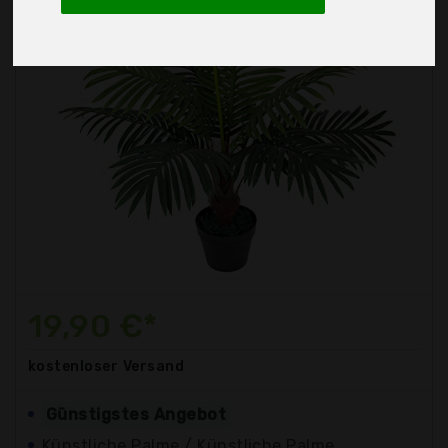
19,90 €*
kostenloser
Versand
Günstigstes Angebot
Künstliche Palme / Künstliche Palme