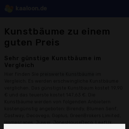
kaaloon.de
Kunstbäume zu einem
guten Preis
Sehr günstige Kunstbäume im
Vergleich
Hier finden Sie
preiswerte Kunstbäume
im
Vergleich. Es werden erschwingliche Kunstbäume
verglichen. Das günstigste Kunstbaum kostet 19,90
€ und das teuerste kostet 147,63 €. Die
Kunstbäume werden von folgenden Anbietern
kostengünstig angeboten: Birendy, Blumen Senf,
Costway, Decovego, Goplus, GreenBrokers Limited,
Homescapes, Jiawei, JonesHouseDeco, LeafUk,