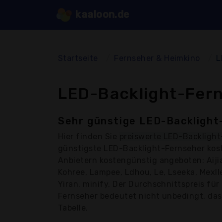
kaaloon.de
Startseite
Fernseher & Heimkino
L
LED-Backlight-Fern
Sehr günstige LED-Backlight
Hier finden Sie
preiswerte LED-Backlight
günstigste LED-Backlight-Fernseher kost
Anbietern kostengünstig angeboten: Aijia
Kohree, Lampee, Ldhou, Le, Lseeka, Mexll
Yiran, minify, Der Durchschnittspreis fü
Fernseher bedeutet nicht unbedingt, dass 
Tabelle.