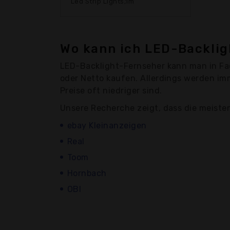
Led Strip Lights,1m
Wo kann ich LED-Backli
LED-Backlight-Fernseher kann man in Fa
oder Netto kaufen. Allerdings werden im
Preise oft niedriger sind.
Unsere Recherche zeigt, dass die meiste
ebay Kleinanzeigen
Real
Toom
Hornbach
OBI