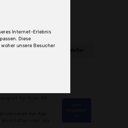
eres Internet-Erlebnis
upassen. Diese
, woher unsere Besucher
ibung
Weiter
5 bei 0 Bewertungen)
eifen
eignet für Ihren 40-
zum
Angebot
kfunktionen der App:
>>
einschalten oder das