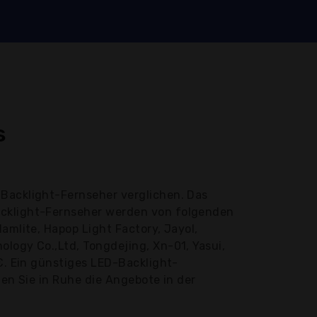
s
Backlight-Fernseher verglichen. Das
Backlight-Fernseher werden von folgenden
amlite, Hapop Light Factory, Jayol,
logy Co.,Ltd, Tongdejing, Xn-01, Yasui,
 €. Ein günstiges LED-Backlight-
hen Sie in Ruhe die Angebote in der