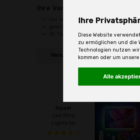
Ihre Vorteile
nur seriöse Anbieter
Ihre Privatsphär
gewöhnlich noch am selben Tag ver
30 Tage Rückgaberecht
Diese Website verwendet
zu ermöglichen und die 
Technologien nutzen wi
Hersteller
Produkt
kommen oder um unsere W
Alle akzeptie
Aijiaer
Led Strip
Lights,1m