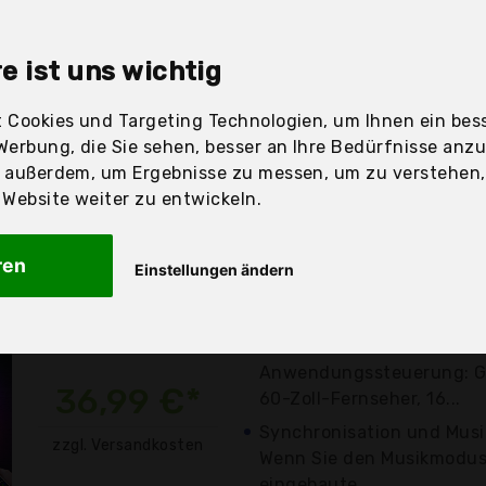
e ist uns wichtig
sandfertig
 Cookies und Targeting Technologien, um Ihnen ein bess
Werbung, die Sie sehen, besser an Ihre Bedürfnisse anz
r außerdem, um Ergebnisse zu messen, um zu verstehen
Preis
Beschre
ebsite weiter zu entwickeln.
Günstigstes Angebot
ren
Einstellungen ändern
Preis-Leistungs-Sieger
Am besten bewertet (4/
Bluetooth-LED-Leuchtstr
Anwendungssteuerung: Ge
36,99 €*
60-Zoll-Fernseher, 16...
Synchronisation und Musi
zzgl. Versandkosten
Wenn Sie den Musikmodus 
eingebaute...