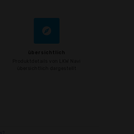
explore
übersichtlich
Produktdetails von LKW Navi
übersichtlich dargestellt
us?