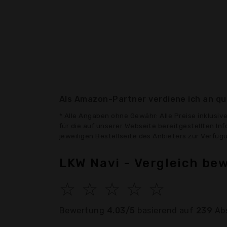
Als Amazon-Partner verdiene ich an qua
* Alle Angaben ohne Gewähr: Alle Preise inklusi
für die auf unserer Webseite bereitgestellten In
jeweiligen Bestellseite des Anbieters zur Verfü
LKW Navi - Vergleich be
☆
☆
☆
☆
☆
Bewertung
4.03/5
basierend auf
239
Ab