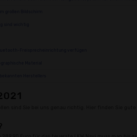
m großen Bildschirm
g sind wichtig
luetooth-Freisprecheinrichtung verfügen
graphische Material
 bekannten Herstellers
2021
len sind Sie bei uns genau richtig. Hier finden Sie gute
?
b 289,90 Euro für das teuerste LKW Navi muss man bis z