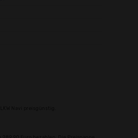
 LKW Navi preisgünstig.
u 289,90 Euro bezahlen. Die Preispanne