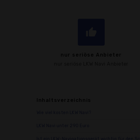
thumb_up
nur seriöse Anbieter
nur seriöse LKW Navi Anbieter
Inhaltsverzeichnis
Wie viel kosten LKW Navi?
LKW Navi unter 290 Euro
Ist ein LKW-Navigationsgerät wichtig für den S