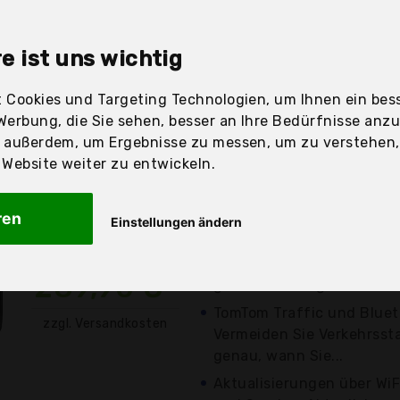
sandfertig
e ist uns wichtig
 Cookies und Targeting Technologien, um Ihnen ein bess
Preis
Beschre
Werbung, die Sie sehen, besser an Ihre Bedürfnisse anz
r außerdem, um Ergebnisse zu messen, um zu verstehen
Günstigstes Angebot
ebsite weiter zu entwickeln.
Preis-Leistungs-Sieger
Am besten bewertet (4.5
ren
Einstellungen ändern
Bewertungen)
Regelmäßige Aktualisieru
289,90 €*
große Fahrzeuge: Sie kom
TomTom Traffic und Bluet
zzgl. Versandkosten
Vermeiden Sie Verkehrsst
genau, wann Sie...
Aktualisierungen über WiF