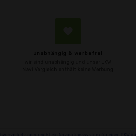
favorite
unabhängig & werbefrei
wir sind unabhängig und unser LKW
Navi Vergleich enthält keine Werbung
chwerverkehr oder reicht ein Navigationssystem für einen PKW a