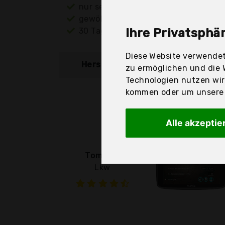
nur seriöse Anbieter
gewöhnlich noch am selben Tag ver
30 Tage Rückgaberecht
Ihre Privatsphär
Diese Website verwendet
Hersteller
Produkt
zu ermöglichen und die 
Technologien nutzen wi
kommen oder um unsere W
Alle akzeptie
TomTom
Lkw