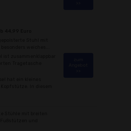
>>
b 44,99 Euro
epolsterte Stuhl mit
 besonders weiches...
el ist zusammenklappbar
zum
ferten Tragetasche
Angebot
>>
el hat ein kleines
 Kopfstütze. In diesem
e Stühle mit breiten
 Fußstützen und