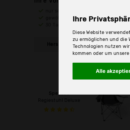
Ihre Vorteile
nur seriöse Anbieter
gewöhnlich noch am selben Tag ver
Ihre Privatsphär
30 Tage Rückgaberecht
Diese Website verwendet
zu ermöglichen und die 
Hersteller
Produkt
Technologien nutzen wi
kommen oder um unsere W
Alle akzeptie
Spetebo
Regiestuhl Deluxe