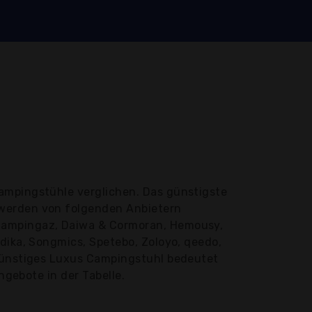
ampingstühle verglichen. Das günstigste
 werden von folgenden Anbietern
 Campingaz, Daiwa & Cormoran, Hemousy,
dika, Songmics, Spetebo, Zoloyo, qeedo,
 günstiges Luxus Campingstuhl bedeutet
ngebote in der Tabelle.