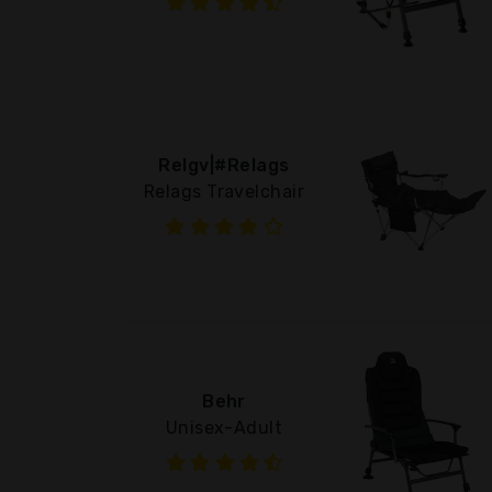
Relgv|#Relags
Relags Travelchair
Behr
Unisex-Adult