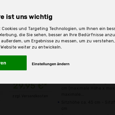
sandfertig
e ist uns wichtig
 Cookies und Targeting Technologien, um Ihnen ein bess
Werbung, die Sie sehen, besser an Ihre Bedürfnisse anz
Preis
Beschre
r außerdem, um Ergebnisse zu messen, um zu verstehen
ebsite weiter zu entwickeln.
Günstigstes Angebot
Preis-Leistungs-Sieger
ren
Einstellungen ändern
Am besten bewertet (4.4
Bewertungen)
Die Größe beträgt ungefäh
29,95 €*
cm (maximale Höhe x maxi
maximale...
zzgl. Versandkosten
Sitzhöhe ca. 45 cm - Sitz
cm