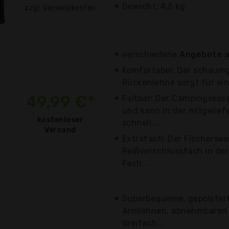
Gewicht: 4,5 kg
zzgl. Versandkosten
verschiedene
Angebote a
Komfortabel: Der schaumg
Rückenlehne sorgt für ein
49,99 €*
Faltbar: Der Campingsess
und kann in der mitgelie
kostenloser
schnell...
Versand
Extrafach: Der Fischersess
Reißverschlussfach in der
Fach...
Superbequeme, gepolstert
Armlehnen, abnehmbaren
dreifach...