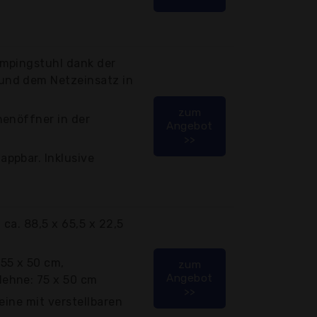
mpingstuhl dank der
nd dem Netzeinsatz in
zum
henöffner in der
Angebot
>>
ppbar. Inklusive
 ca. 88,5 x 65,5 x 22,5
55 x 50 cm,
zum
Angebot
ehne: 75 x 50 cm
>>
eine mit verstellbaren