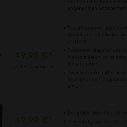
Der Sitz ist mit einem St
angenehmen Sitzkomfort 
Superbequeme, gepolstert
Armlehnen, abnehmbaren
dreifach...
Zusammenklappbar und da
49,95 €*
transportieren, ist er sch
einsatzbereit,...
zzgl. Versandkosten
Zwei Getränkehalter an de
Nichtgebrauch abgedeckt
ein...
Baugröße: 68 x 83 x 98 c
49,99 €*
Transportgröße nur 20 x 