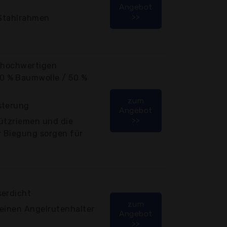
Angebot
>>
 Stahlrahmen
m hochwertigen
 % Baumwolle / 50 %
zum
sterung
Angebot
>>
tützriemen und die
 Biegung sorgen für
serdicht
zum
 einen Angelrutenhalter
Angebot
>>