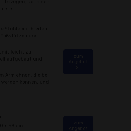
off bezogen, der einen
bietet
e Stühle mit breiten
 Fußstützen und
mit leicht zu
zum
nell aufgebaut und
Angebot
>>
n Armlehnen, die bei
 werden können, und
m
zum
20 x 98 cm
Angebot