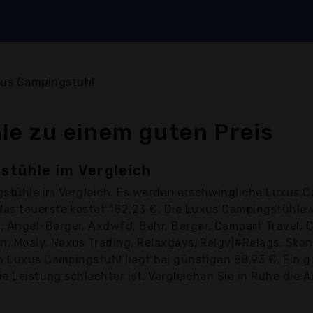
us Campingstuhl
e zu einem guten Preis
stühle im Vergleich
gstühle
im Vergleich. Es werden erschwingliche Luxus C
das teuerste kostet 182,23 €. Die Luxus Campingstühle
 Angel-Berger, Axdwfd, Behr, Berger, Campart Travel,
n, Moaly, Nexos Trading, Relaxdays, Relgv|#Relags, Skan
in Luxus Campingstuhl liegt bei günstigen 88,93 €. Ein
ie Leistung schlechter ist. Vergleichen Sie in Ruhe die A