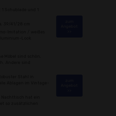
 1 Schublade und 1
zum
. 39/41/28 cm
Angebot
>>
mo-Imitation / weißes
 Aluminium-Look
e Möbel sind schön,
ch. Andere sind
obuster Stahl in
zum
le Ablagen im Vintage-
Angebot
>>
r Nachttisch hat ein
et so zusätzlichen