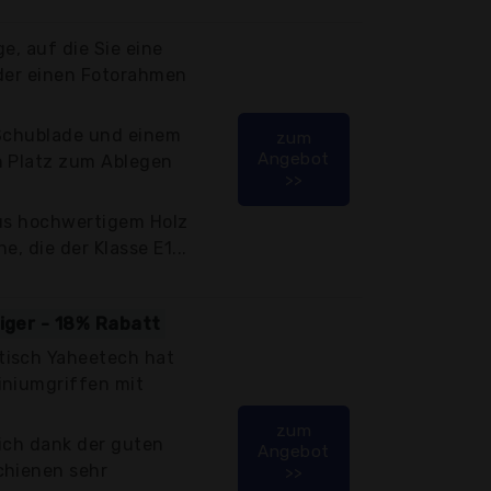
e, auf die Sie eine
oder einen Fotorahmen
 Schublade und einem
zum
Angebot
n Platz zum Ablegen
>>
aus hochwertigem Holz
e, die der Klasse E1...
tiger - 18% Rabatt
tisch Yaheetech hat
iniumgriffen mit
zum
ich dank der guten
Angebot
chienen sehr
>>