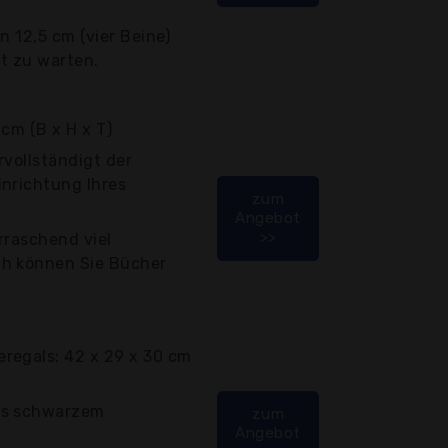
n 12,5 cm (vier Beine)
ht zu warten.
cm (B x H x T)
rvollständigt der
inrichtung Ihres
zum
Angebot
>>
rraschend viel
ch können Sie Bücher
regals: 42 x 29 x 30 cm
us schwarzem
zum
Angebot