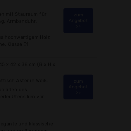
en mit Stauraum für
zum
Angebot
ng, Armbanduhr,
>>
aus hochwertigem Holz
e, Klasse E1.
5 x 42 x 38 cm (B x H x
ttisch Aster in Weiß.
zum
Angebot
hubladen des
>>
rlei Utensilien vor
elegante und klassische
ien und großzügigem...