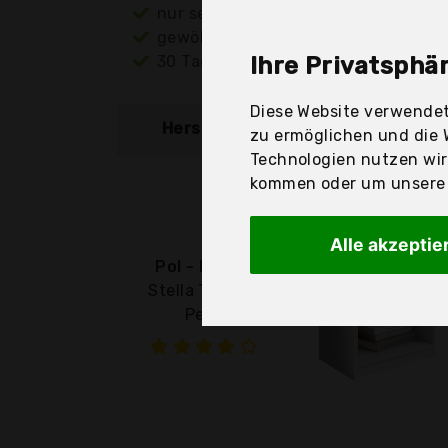
nur seriöse Anbieter
gewöhnlich noch am selben Tag ver
30 Tage Rückgaberecht
Ihre Privatsphär
Diese Website verwendet
Hersteller
Produkt
zu ermöglichen und die 
Technologien nutzen wi
kommen oder um unsere W
Alle akzeptie
Pol - Power
Stella Trading
Pepe