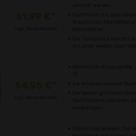
gestellt werden...
51,99 €*
Nachttisch mit zwei Eben
Broschüren, Fernbedienu
zzgl. Versandkosten
Mobiltelefon...
Die Tischplatte besteht 
mit einer weißen Oberfläch
Nachttisch-Korpusgröße: 4
T)
54,95 €*
Sie erhalten unseren Nach
Die beiden grifflosen Sc
zzgl. Versandkosten
Nachttisches schützen alle
neugierigen...
Stilvoll und modern: Der 
Nachttisch mit klaren Lin