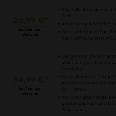
Pepe's Nachtkommode mit
Fach
25,99 €*
Abmessungen B/H/T/T: ca
kostenloser
Front und Korpus: San-Re
Versand
Paar, Griffe: Kunststoff,
Das gewisse Etwas: Manch
aber nicht gerade praktis
funktional,...
Formvollendetes Design: R
34,99 €*
mattem Schwarz und stabi
kostenloser
Stil - genau...
Versand
Nicht nur eine Ablage: De
geräumiges Fach und biet
Stauraum...