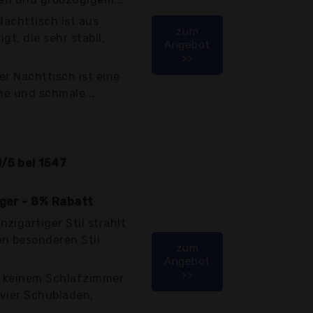
Nachttisch ist aus
zum
gt, die sehr stabil,
Angebot
>>
der Nachttisch ist eine
ne und schmale...
/5 bei 1547
iger - 8% Rabatt
zigartiger Stil strahlt
en besonderen Stil
zum
Angebot
>>
in keinem Schlafzimmer
 vier Schubladen,