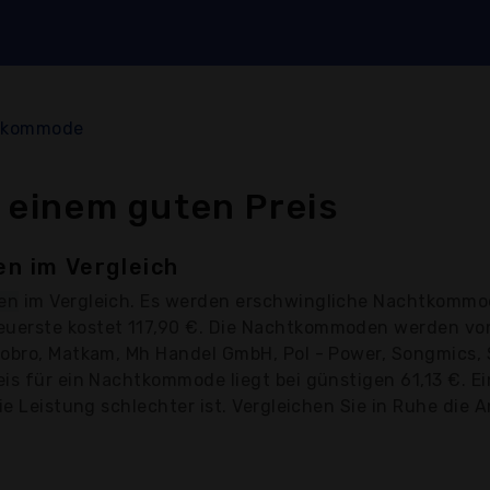
tkommode
einem guten Preis
n im Vergleich
en
im Vergleich. Es werden erschwingliche Nachtkommod
uerste kostet 117,90 €. Die Nachtkommoden werden vo
obro, Matkam, Mh Handel GmbH, Pol - Power, Songmics, S
eis für ein Nachtkommode liegt bei günstigen 61,13 €.
ie Leistung schlechter ist. Vergleichen Sie in Ruhe die A