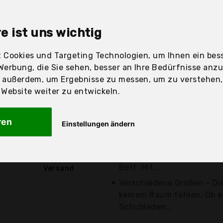
sandfertig
e ist uns wichtig
 Cookies und Targeting Technologien, um Ihnen ein bess
Preis
Beschre
Werbung, die Sie sehen, besser an Ihre Bedürfnisse anz
r außerdem, um Ergebnisse zu messen, um zu verstehen
Günstigstes Angebot
ebsite weiter zu entwickeln.
Schlicht - Der moderne Na
nüchterne Linien für ein 
ren
Einstellungen ändern
mit...
25,90 €*
Praktisch - Der Nachttisc
Stauraum in Kombination 
kostenloser
Bett. Mit...
Versand
Verschiedene Größen - Di
keinem Raum fehlen. Ob ei
Schubladen...