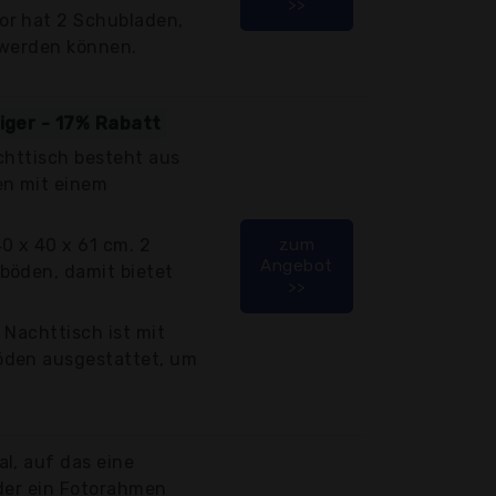
>>
or hat 2 Schubladen,
 werden können.
tiger - 17% Rabatt
achttisch besteht aus
en mit einem
0 x 40 x 61 cm. 2
zum
Angebot
böden, damit bietet
>>
r Nachttisch ist mit
öden ausgestattet, um
l, auf das eine
oder ein Fotorahmen