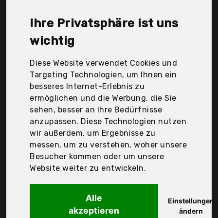
Multistore 2002, Möbeldesign Team 2000, Nielsen,
Sainthood, Spiegel Id dein.Spiegel.online, Your-
Ihre Privatsphäre ist uns
Homestyle, [], Der Durchschnittspreis für ein
Wandspiegel liegt bei günstigen 72,55 €. Ein
wichtig
günstiges Wandspiegel bedeutet nicht unbedingt,
dass die Qualität oder die Leistung schlechter ist.
Diese Website verwendet Cookies und
Vergleichen Sie in Ruhe die Angebote in der Tabelle.
Targeting Technologien, um Ihnen ein
besseres Internet-Erlebnis zu
Ihre Vorteile
ermöglichen und die Werbung, die Sie
sehen, besser an Ihre Bedürfnisse
nur seriöse Anbieter
anzupassen. Diese Technologien nutzen
gewöhnlich noch am selben Tag versandfertig
wir außerdem, um Ergebnisse zu
30 Tage Rückgaberecht
messen, um zu verstehen, woher unsere
Besucher kommen oder um unsere
Website weiter zu entwickeln.
Druline
Wandspiegel -
Alle
Einstellungen
akzeptieren
ändern