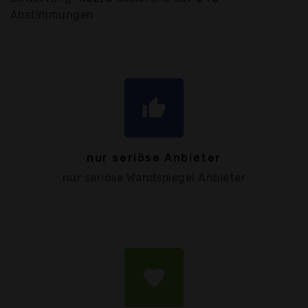
Abstimmungen
thumb_up
nur seriöse Anbieter
nur seriöse Wandspiegel Anbieter
favorite