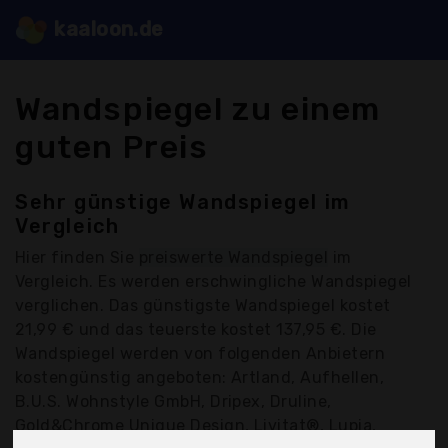
kaaloon.de
Wandspiegel zu einem
guten Preis
Sehr günstige Wandspiegel im
Vergleich
Hier finden Sie
preiswerte Wandspiegel
im
Vergleich. Es werden erschwingliche Wandspiegel
verglichen. Das günstigste Wandspiegel kostet
21,99 € und das teuerste kostet 137,95 €. Die
Wandspiegel werden von folgenden Anbietern
kostengünstig angeboten: Artland, Aufhellen,
B.U.S. Wohnstyle GmbH, Dripex, Druline,
Gold&Chrome Unique Design, Livitat®, Lupia,