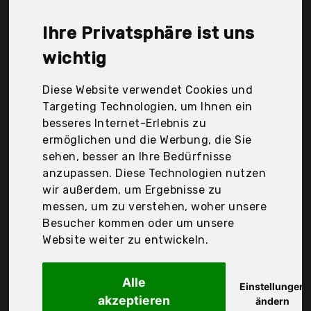
Wowoss, Xiaomoyu, Der Durchschnittspreis für ein
Papierwischer liegt bei günstigen 8,78 €. Ein
Ihre Privatsphäre ist uns
günstiges Papierwischer bedeutet nicht unbedingt,
dass die Qualität oder die Leistung schlechter ist.
wichtig
Vergleichen Sie in Ruhe die Angebote in der Tabelle.
Diese Website verwendet Cookies und
Ihre Vorteile
Targeting Technologien, um Ihnen ein
besseres Internet-Erlebnis zu
nur seriöse Anbieter
ermöglichen und die Werbung, die Sie
gewöhnlich noch am selben Tag versandfertig
sehen, besser an Ihre Bedürfnisse
30 Tage Rückgaberecht
anzupassen. Diese Technologien nutzen
wir außerdem, um Ergebnisse zu
messen, um zu verstehen, woher unsere
Faber-Castell
Besucher kommen oder um unsere
, Papierwischer zum
Website weiter zu entwickeln.
Alle
Einstellungen
akzeptieren
ändern