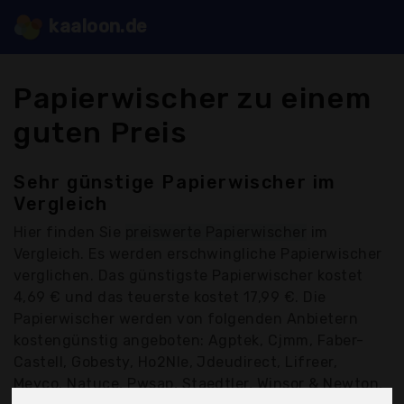
kaaloon.de
Papierwischer zu einem
guten Preis
Sehr günstige Papierwischer im
Vergleich
Hier finden Sie
preiswerte Papierwischer
im
Vergleich. Es werden erschwingliche Papierwischer
verglichen. Das günstigste Papierwischer kostet
4,69 € und das teuerste kostet 17,99 €. Die
Papierwischer werden von folgenden Anbietern
kostengünstig angeboten: Agptek, Cjmm, Faber-
Castell, Gobesty, Ho2Nle, Jdeudirect, Lifreer,
Meyco, Natuce, Pwsap, Staedtler, Winsor & Newton,