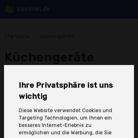
kaaloon.de
Startseite
Küchengeräte
Küchengeräte
In der Kategorie Küchengeräte finden Sie 163
Vergleiche mit jeweils 10 günstigen Produkten. Es
Ihre Privatsphäre ist uns
werden Vergleiche von A wie Allesschneider über L
wie Langschlitztoaster bis Z wie Zerkleinerer
wichtig
angeboten.
Diese Website verwendet Cookies und
Targeting Technologien, um Ihnen ein
besseres Internet-Erlebnis zu
ermöglichen und die Werbung, die Sie