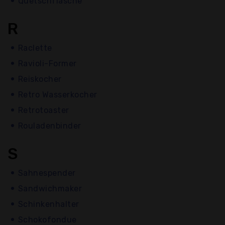
Quetschflasche
R
Raclette
Ravioli-Former
Reiskocher
Retro Wasserkocher
Retrotoaster
Rouladenbinder
S
Sahnespender
Sandwichmaker
Schinkenhalter
Schokofondue