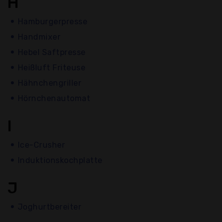
H
Hamburgerpresse
Handmixer
Hebel Saftpresse
Heißluft Friteuse
Hähnchengriller
Hörnchenautomat
I
Ice-Crusher
Induktionskochplatte
J
Joghurtbereiter