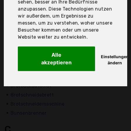
A
sehen, besser an Ihre Bedürfnisse
anzupassen. Diese Technologien nutzen
Allesschneider
wir außerdem, um Ergebnisse zu
Allzweckreibe
messen, um zu verstehen, woher unsere
Besucher kommen oder um unsere
Auffangschale
Website weiter zu entwickeln.
Austernmesser
Austernöffner
Alle
Einstellungen
akzeptieren
B
ändern
Belgisches Waffeleisen
Brotbackautomat
Brotschneidebrett
Brotschneidemaschine
Bunsenbrenner
C