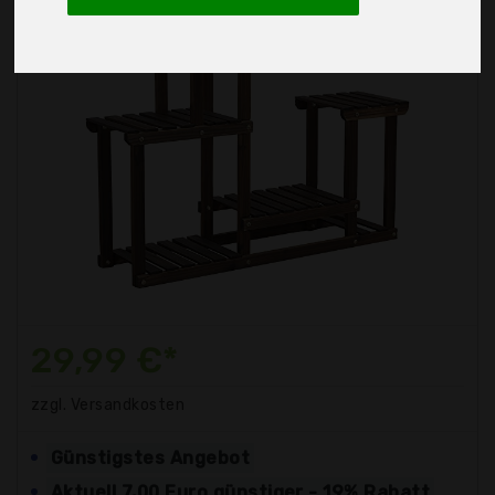
29,99 €*
zzgl. Versandkosten
Günstigstes Angebot
Aktuell 7,00 Euro günstiger - 19% Rabatt