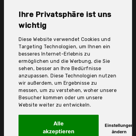
Medla, Songmics, Yaheetech, medla, unho, Der
Durchschnittspreis für ein Pflanzenregal liegt bei
Ihre Privatsphäre ist uns
günstigen 39,27 €. Ein günstiges Pflanzenregal
bedeutet nicht unbedingt, dass die Qualität oder
wichtig
die Leistung schlechter ist. Vergleichen Sie in Ruhe
die Angebote in der Tabelle.
Diese Website verwendet Cookies und
Targeting Technologien, um Ihnen ein
Ihre Vorteile
besseres Internet-Erlebnis zu
ermöglichen und die Werbung, die Sie
nur seriöse Anbieter
sehen, besser an Ihre Bedürfnisse
gewöhnlich noch am selben Tag versandfertig
anzupassen. Diese Technologien nutzen
30 Tage Rückgaberecht
wir außerdem, um Ergebnisse zu
messen, um zu verstehen, woher unsere
Besucher kommen oder um unsere
Yaheetech
Website weiter zu entwickeln.
Pflanzenregal Holz,
Alle
Einstellungen
akzeptieren
ändern