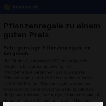
kaaloon.de
Pflanzenregale zu einem
guten Preis
Sehr günstige Pflanzenregale im
Vergleich
Hier finden Sie
preiswerte Pflanzenregale
im
Vergleich. Es werden erschwingliche
Pflanzenregale verglichen. Das günstigste
Pflanzenregal kostet 29,99 € und das teuerste
kostet 55,18 €. Die Pflanzenregale werden von
folgenden Anbietern kostengünstig angeboten:
Bingopaw, Costway, Dema, Gyx-Pflanzenregale, HF,
Hancend, Ibuyke, Koopmann, Letech, Malayas,