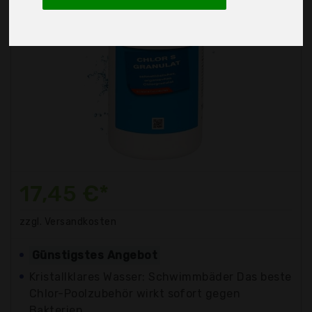
17,45 €*
zzgl. Versandkosten
Günstigstes Angebot
Kristallklares Wasser: Schwimmbäder Das beste
Chlor-Poolzubehör wirkt sofort gegen
Bakterien,...