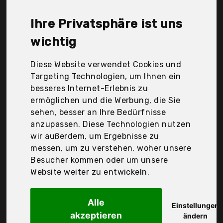
günstigen 149,07 €. Ein günstiges Poolset bedeutet
nicht unbedingt, dass die Qualität oder die
Ihre Privatsphäre ist uns
Leistung schlechter ist. Vergleichen Sie in Ruhe die
Angebote in der Tabelle.
wichtig
Ihre Vorteile
Diese Website verwendet Cookies und
Targeting Technologien, um Ihnen ein
nur seriöse Anbieter
besseres Internet-Erlebnis zu
gewöhnlich noch am selben Tag versandfertig
ermöglichen und die Werbung, die Sie
30 Tage Rückgaberecht
sehen, besser an Ihre Bedürfnisse
anzupassen. Diese Technologien nutzen
wir außerdem, um Ergebnisse zu
PoolsBest
messen, um zu verstehen, woher unsere
1kg Chlor S
Besucher kommen oder um unsere
Website weiter zu entwickeln.
Alle
Einstellungen
akzeptieren
ändern