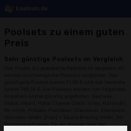
kaaloon.de
Poolsets zu einem guten
Preis
Sehr günstige Poolsets im Vergleich
Hier finden Sie
preiswerte Poolsets
im Vergleich. Es
werden erschwingliche Poolsets verglichen. Das
günstigste Poolset kostet 17,45 € und das teuerste
kostet 749,35 €. Die Poolsets werden von folgenden
Anbietern kostengünstig angeboten: Bestway,
Global, Hecht, Höfer Chemie GmbH, Intex, Kiztoys&1,
Mc-store, Polbaby, PoolsBest, Steinbach, Steinbach
Vertriebs-GmbH, [Pool] + Sauna Bräunig GmbH, Der
Durchschnittspreis für ein Poolset liegt bei