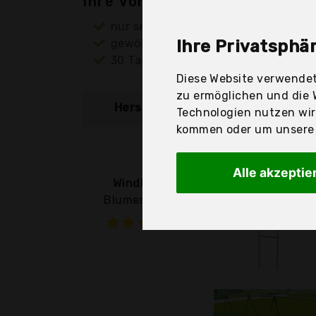
Ihre Vorteile
nur seriöse Anbieter
gewöhnlich noch am selben Tag ver
Ihre Privatsphär
30 Tage Rückgaberecht
Diese Website verwendet
zu ermöglichen und die 
Hersteller
Produkt
Technologien nutzen wi
kommen oder um unsere W
Alle akzeptie
Windhager
Blumenstütze