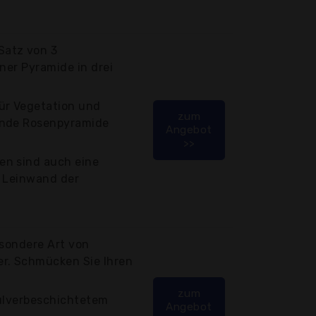
atz von 3
ner Pyramide in drei
ür Vegetation und
zum
ende Rosenpyramide
Angebot
>>
en sind auch eine
e Leinwand der
esondere Art von
r. Schmücken Sie Ihren
zum
pulverbeschichtetem
Angebot