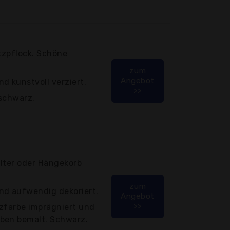
tzpflock. Schöne
zum
Angebot
d kunstvoll verziert.
>>
 schwarz.
alter oder Hängekorb
zum
nd aufwendig dekoriert.
Angebot
>>
tzfarbe imprägniert und
ben bemalt. Schwarz.