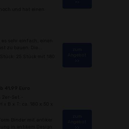
>>
 hoch und hat einen
t es sehr einfach, einen
t zu bauen. Die...
zum
Angebot
 Stück: 25 Stück mit 180
>>
b 41,99 Euro
m 2er-Set -
x B x T: ca. 180 x 50 x
zum
rm Binder mit antiker
Angebot
tung in antikem Design
>>