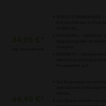
ROBUSTE RANKENHILFE - S
Kletterpflanzen in Form ei
Größen als...
INDIVIDUELL - Rankturm f
34,95 €*
Begrünung oder als blüh
Geeignet...
zzgl. Versandkosten
DEKORATIV - Rankpyramid
dekorative und natürlich
Privatsphäre auf...
Die Rosensäule ist eine b
dekorativem Echocarpente
Garten...
44,95 €*
Das Spalier besteht aus 