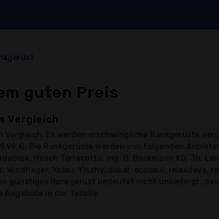
nkgerüst
em guten Preis
m Vergleich
m Vergleich. Es werden erschwingliche Rankgerüste verg
119,99 €. Die Rankgerüste werden von folgenden Anbiet
ebruk, Hirsch Terracotta, Ing. G. Beckmann KG, Jh, Librn
Windhager, Xclou, Ylszhy, dobar, ecosoul, relaxdays, rg
Ein günstiges Rankgerüst bedeutet nicht unbedingt, dass
e Angebote in der Tabelle.