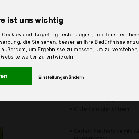
sandfertig
e ist uns wichtig
 Cookies und Targeting Technologien, um Ihnen ein bess
Werbung, die Sie sehen, besser an Ihre Bedürfnisse anz
Preis
Beschre
r außerdem, um Ergebnisse zu messen, um zu verstehen
ebsite weiter zu entwickeln.
Günstigstes Angebot
verschiedene
Angebote a
ren
Einstellungen ändern
13,99 €*
Klassische Kletterhilfe fü
Hergestellt aus pulverbe
zzgl. Versandkosten
zum Schutz gegen Rost
Gitterformular öffnen
Garten-Kletterhilfe mit w
Kletternetzes,