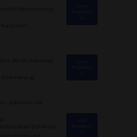
zum
unststoffbeschichtung
Angebot
>>
 Kunststoff,
Höhe 80 cm, maximale
zum
Angebot
>>
 Orientierung)
un - praktisch und
r,
zum
Angebot
intermetall-Gitterrost.
>>
ferten Bolzen und