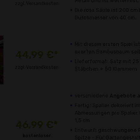
Metall und ist wetterfest.
zzgl. Versandkosten
Die rosa Säule ist 200 cm
Durchmesser von 40 cm.
Mit diesem ersten Spiel is
44,99 €*
exakten Bambusbaum selbs
Lieferformat: Satz mit 25
zzgl. Versandkosten
Stäbchen + 50 Klammern
verschiedene
Angebote a
Fertig: Spalier dekoriert i
Abmessungen pro Spalier H 
1,5 cm
46,99 €*
Entwurf: geschwungene Fo
kostenloser
Spitze - Für Gartengestal