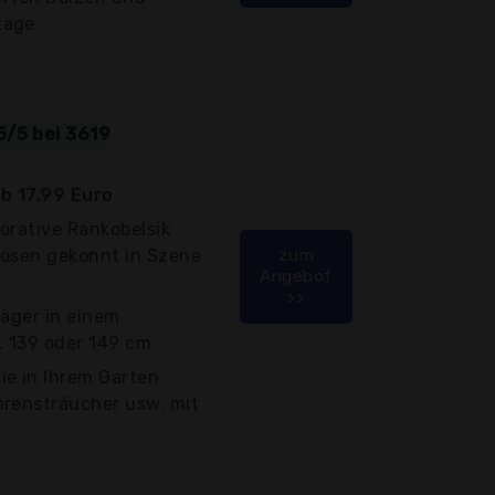
tage
5/5 bei 3619
b 17,99 Euro
orative Rankobelsik
rosen gekonnt in Szene
zum
Angebot
>>
räger in einem
. 139 oder 149 cm
ie in Ihrem Garten
erensträucher usw. mit