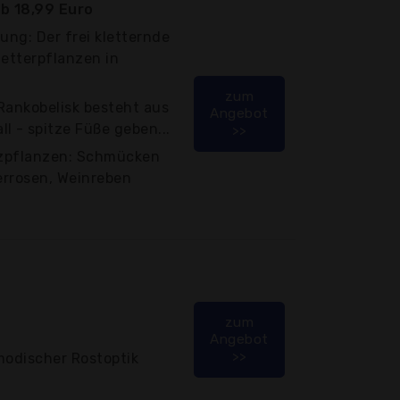
b 18,99 Euro
ung: Der frei kletternde
letterpflanzen in
zum
 Rankobelisk besteht aus
Angebot
l - spitze Füße geben...
>>
utzpflanzen: Schmücken
terrosen, Weinreben
zum
Angebot
>>
modischer Rostoptik