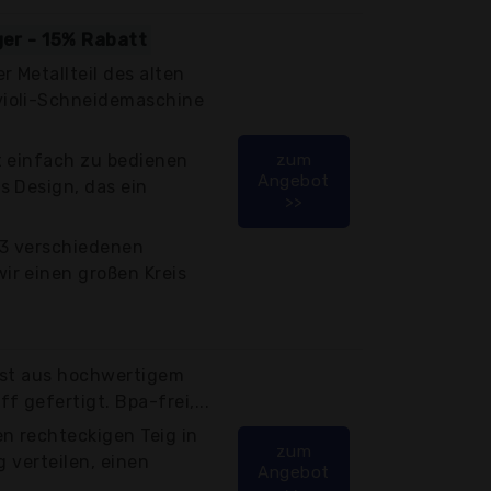
ger - 15% Rabatt
 Metallteil des alten
ioli-Schneidemaschine
t einfach zu bedienen
zum
Angebot
s Design, das ein
>>
r 3 verschiedenen
r einen großen Kreis
 ist aus hochwertigem
 gefertigt. Bpa-frei,...
 rechteckigen Teig in
zum
g verteilen, einen
Angebot