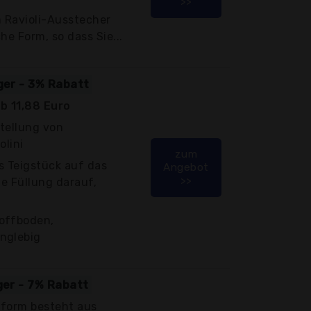
>>
m Ravioli-Ausstecher
che Form, so dass Sie...
iger - 3% Rabatt
b 11,88 Euro
stellung von
olini
zum
s Teigstück auf das
Angebot
>>
ie Füllung darauf,
offboden,
nglebig
ger - 7% Rabatt
nform besteht aus