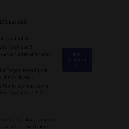
2/5 bei 650
b 11,70 Euro
estehend aus 3
 verschiedener Größen,
zum
Angebot
>>
e Teigscheibe in die
 die Füllung...
gutes Aussehen sowie
schön geformte Griffe
x rund, 1x eckig) unserer
sstecher. Die Größen...