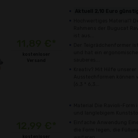
Aktuell 2,10 Euro günsti
Hochwertiges Material? Der
Rahmens der Bugucat Rav
ist aus...
11,89 €*
Der Teigrädchenformer is
und hat ein ergonomische
kostenloser
sauberes...
Versand
Kreativ? Mit Hilfe unsere
Ausstechformen können wi
(6,3 * 6,3...
Material Die Ravioli-Form
und langlebigem Kunststoff
Einfache Anwendung Einen
12,99 €*
die Form legen, die Füllun
kostenloser
weiteren...