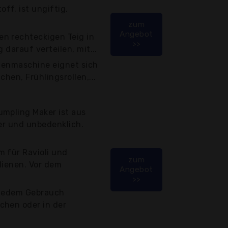
f, ist ungiftig,
zum
Angebot
n rechteckigen Teig in
>>
 darauf verteilen, mit...
chenmaschine eignet sich
chen, Frühlingsrollen,...
umpling Maker ist aus
her und unbedenklich.
 für Ravioli und
zum
dienen. Vor dem
Angebot
>>
 jedem Gebrauch
chen oder in der