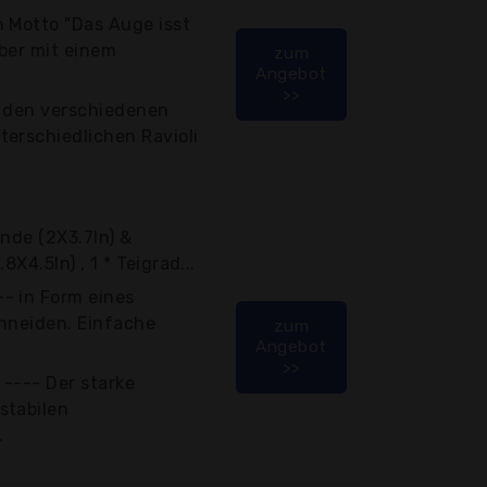
 Motto "Das Auge isst
ber mit einem
zum
Angebot
>>
t den verschiedenen
erschiedlichen Ravioli
unde (2X3.7In) &
8X4.5In) , 1 * Teigrad...
- in Form eines
chneiden. Einfache
zum
Angebot
>>
 ---- Der starke
stabilen
.