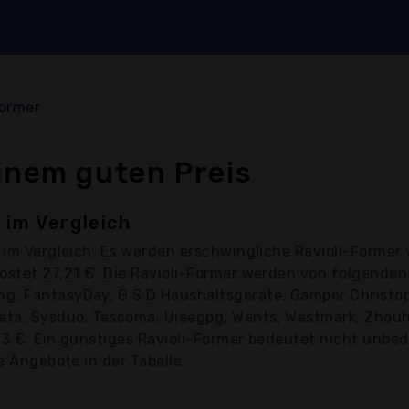
Former
inem guten Preis
 im Vergleich
im Vergleich. Es werden erschwingliche Ravioli-Former v
kostet 27,21 €. Die Ravioli-Former werden von folgende
g, FantasyDay, G S D Haushaltsgeräte, Gamper Christop
ueta, Sysduo, Tescoma, Uieegpg, Wents, Westmark, Zhouho
,13 €. Ein günstiges Ravioli-Former bedeutet nicht unbed
e Angebote in der Tabelle.