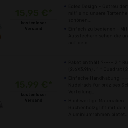
Edles Design - Getreu dem
15,95 €*
mit" sind unsere Tortenhe
schönen...
kostenloser
Versand
Einfach zu bedienen - Mi
Ausstechern sehen die unt
auf dem...
Paket enthält ?---- 2 * R
(2.6X3.9In) , 1 * Quadrat (2.
Einfache Handhabung: ---
15,99 €*
Nudelrads für präzises S
Verteilung...
kostenloser
Versand
Hochwertige Materialien...
Buchenholzgriff mit dem 
Aluminiumrahmen bietet..