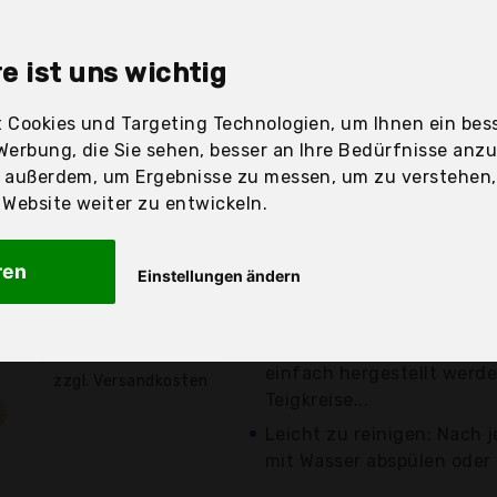
sandfertig
e ist uns wichtig
 Cookies und Targeting Technologien, um Ihnen ein bess
Werbung, die Sie sehen, besser an Ihre Bedürfnisse anz
Preis
Beschre
r außerdem, um Ergebnisse zu messen, um zu verstehen
ebsite weiter zu entwickeln.
Günstigstes Angebot
Hochwertige Materialien: 
ren
Einstellungen ändern
lebensmittelechtem 304-E
und...
10,99 €*
Einfache Anwendung: Sie
einfach hergestellt werde
zzgl. Versandkosten
Teigkreise...
Leicht zu reinigen: Nach
mit Wasser abspülen oder 