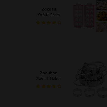
Zqkdsll
Knödelform
Zhouhon
Ravioli Maker