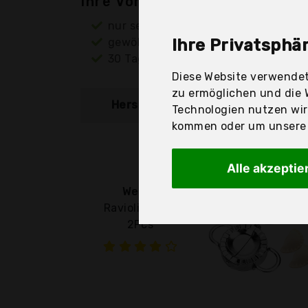
Ihre Vorteile
nur seriöse Anbieter
gewöhnlich noch am selben Tag ver
Ihre Privatsphär
30 Tage Rückgaberecht
Diese Website verwendet
zu ermöglichen und die 
Hersteller
Produkt
Technologien nutzen wi
kommen oder um unsere W
Alle akzeptie
Wents
Ravioli Mold -
2Pcs