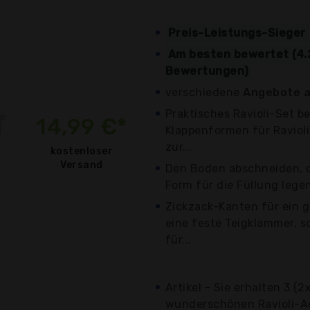
Preis-Leistungs-Sieger
Am besten bewertet (4.
Bewertungen)
verschiedene
Angebote a
Praktisches Ravioli-Set b
14,99 €*
Klappenformen für Ravioli
zur...
kostenloser
Versand
Den Boden abschneiden, di
Form für die Füllung legen,
Zickzack-Kanten für ein 
eine feste Teigklammer, 
für...
Artikel - Sie erhalten 3 (2
wunderschönen Ravioli-Au