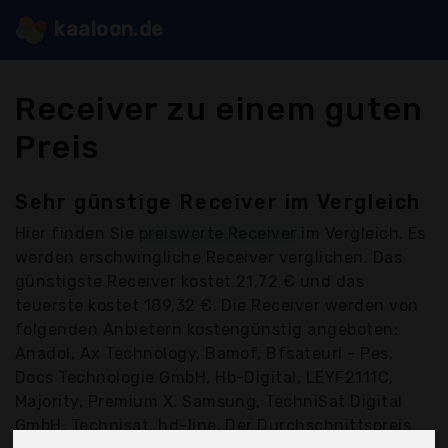
kaaloon.de
Receiver zu einem guten
Preis
Sehr günstige Receiver im Vergleich
Hier finden Sie
preiswerte Receiver
im Vergleich. Es
werden erschwingliche Receiver verglichen. Das
günstigste Receiver kostet 21,72 € und das
teuerste kostet 189,32 €. Die Receiver werden von
folgenden Anbietern kostengünstig angeboten:
Anadol, Ax Technology, Bamof, Bfsateurl - Pes,
Docs Technologie GmbH, Hb-Digital, LEYF2111C,
Majority, Premium X, Samsung, TechniSat Digital
GmbH, Technisat, hd-line, Der Durchschnittspreis