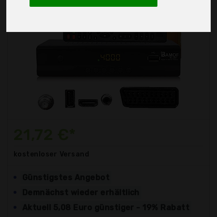
21,72 €*
kostenloser
Versand
Günstigstes Angebot
Demnächst wieder erhältlich
Aktuell 5,08 Euro günstiger - 19% Rabatt