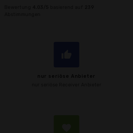
Bewertung
4.03/5
basierend auf
239
Abstimmungen
thumb_up
nur seriöse Anbieter
nur seriöse Receiver Anbieter
favorite