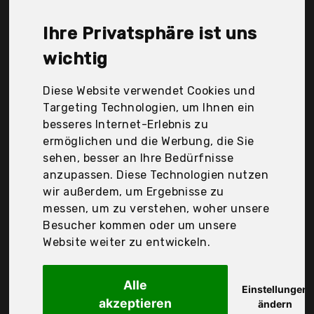
für ein Receiver liegt bei günstigen 59,63 €. Ein
günstiges Receiver bedeutet nicht unbedingt, dass
Ihre Privatsphäre ist uns
die Qualität oder die Leistung schlechter ist.
Vergleichen Sie in Ruhe die Angebote in der Tabelle.
wichtig
Ihre Vorteile
Diese Website verwendet Cookies und
Targeting Technologien, um Ihnen ein
nur seriöse Anbieter
besseres Internet-Erlebnis zu
gewöhnlich noch am selben Tag versandfertig
ermöglichen und die Werbung, die Sie
30 Tage Rückgaberecht
sehen, besser an Ihre Bedürfnisse
anzupassen. Diese Technologien nutzen
wir außerdem, um Ergebnisse zu
Bamof
messen, um zu verstehen, woher unsere
hd-line Be-2607
Besucher kommen oder um unsere
Website weiter zu entwickeln.
Alle
Einstellungen
akzeptieren
ändern