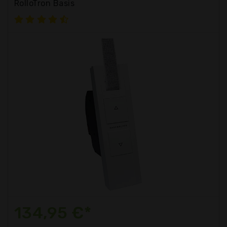
RolloTron Basis
134,95 €*