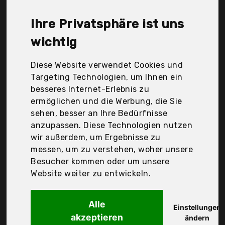
Elektronik GmbH, Rollwin, Schellenberg, Srb,
eckermann, rolllra, superrollo Hausautomatisierung
Ihre Privatsphäre ist uns
GmbH, Der Durchschnittspreis für ein Rollläden-
Gurtwickler liegt bei günstigen 142,21 €. Ein
wichtig
günstiges Rollläden-Gurtwickler bedeutet nicht
unbedingt, dass die Qualität oder die Leistung
Diese Website verwendet Cookies und
schlechter ist. Vergleichen Sie in Ruhe die
Targeting Technologien, um Ihnen ein
Angebote in der Tabelle.
besseres Internet-Erlebnis zu
ermöglichen und die Werbung, die Sie
Ihre Vorteile
sehen, besser an Ihre Bedürfnisse
anzupassen. Diese Technologien nutzen
nur seriöse Anbieter
wir außerdem, um Ergebnisse zu
gewöhnlich noch am selben Tag versandfertig
messen, um zu verstehen, woher unsere
30 Tage Rückgaberecht
Besucher kommen oder um unsere
Website weiter zu entwickeln.
eckermann
Alle
markiso® 1 Stück
Einstellungen
akzeptieren
ändern