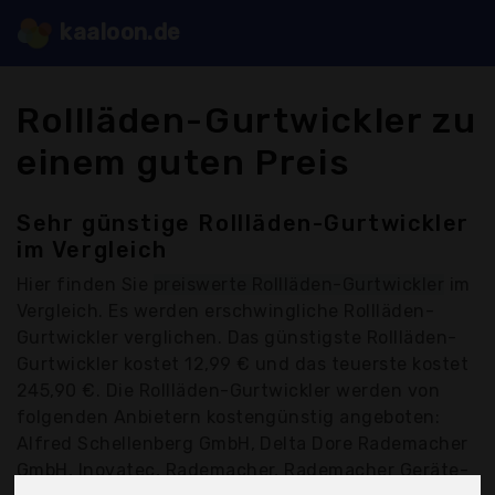
kaaloon.de
Rollläden-Gurtwickler zu
einem guten Preis
Sehr günstige Rollläden-Gurtwickler
im Vergleich
Hier finden Sie
preiswerte Rollläden-Gurtwickler
im
Vergleich. Es werden erschwingliche Rollläden-
Gurtwickler verglichen. Das günstigste Rollläden-
Gurtwickler kostet 12,99 € und das teuerste kostet
245,90 €. Die Rollläden-Gurtwickler werden von
folgenden Anbietern kostengünstig angeboten:
Alfred Schellenberg GmbH, Delta Dore Rademacher
GmbH, Inovatec, Rademacher, Rademacher Geräte-