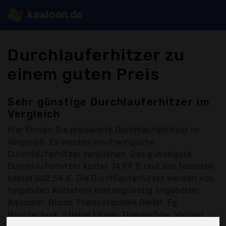
kaaloon.de
Durchlauferhitzer zu
einem guten Preis
Sehr günstige Durchlauferhitzer im
Vergleich
Hier finden Sie
preiswerte Durchlauferhitzer
im
Vergleich. Es werden erschwingliche
Durchlauferhitzer verglichen. Das günstigste
Durchlauferhitzer kostet 74,99 € und das teuerste
kostet 502,54 €. Die Durchlauferhitzer werden von
folgenden Anbietern kostengünstig angeboten:
Aquadon, Bosch Thermotechnik GmbH, Eg
Haustechnik, Stiebel Eltron, Thermoflow, Vaillant,