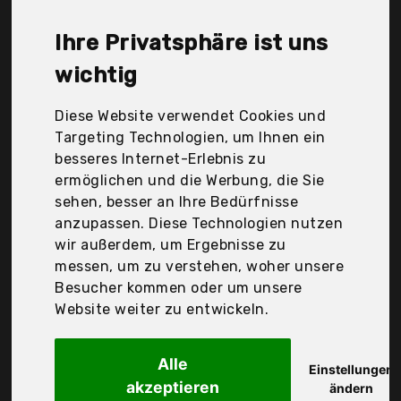
Der Durchschnittspreis für ein Durchlauferhitzer
liegt bei günstigen 267,19 €. Ein günstiges
Ihre Privatsphäre ist uns
Durchlauferhitzer bedeutet nicht unbedingt, dass
die Qualität oder die Leistung schlechter ist.
wichtig
Vergleichen Sie in Ruhe die Angebote in der Tabelle.
Diese Website verwendet Cookies und
Ihre Vorteile
Targeting Technologien, um Ihnen ein
besseres Internet-Erlebnis zu
nur seriöse Anbieter
ermöglichen und die Werbung, die Sie
gewöhnlich noch am selben Tag versandfertig
sehen, besser an Ihre Bedürfnisse
30 Tage Rückgaberecht
anzupassen. Diese Technologien nutzen
wir außerdem, um Ergebnisse zu
messen, um zu verstehen, woher unsere
Bosch Thermotechnik GmbH
Besucher kommen oder um unsere
Bosch Elektrischer
Website weiter zu entwickeln.
Alle
Einstellungen
akzeptieren
ändern