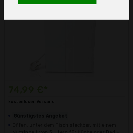
74,99 €*
kostenloser
Versand
Günstigstes Angebot
Offen, unter dem Tisch steckbar, mit einem
Nutzinhalt von 5 Litern für Küche oder Bad -