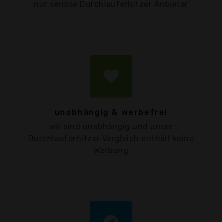
nur seriöse Durchlauferhitzer Anbieter
favorite
unabhängig & werbefrei
wir sind unabhängig und unser
Durchlauferhitzer Vergleich enthält keine
Werbung