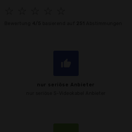
☆
☆
☆
☆
☆
Bewertung
4/5
basierend auf
251
Abstimmungen
thumb_up
nur seriöse Anbieter
nur seriöse S-Videokabel Anbieter