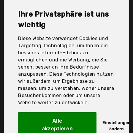
Wentronic, World of Data, Der Durchschnittspreis
für ein S-Videokabel liegt bei günstigen 11,20 €. Ein
Ihre Privatsphäre ist uns
günstiges S-Videokabel bedeutet nicht unbedingt,
dass die Qualität oder die Leistung schlechter ist.
wichtig
Vergleichen Sie in Ruhe die Angebote in der Tabelle.
Diese Website verwendet Cookies und
Ihre Vorteile
Targeting Technologien, um Ihnen ein
besseres Internet-Erlebnis zu
nur seriöse Anbieter
ermöglichen und die Werbung, die Sie
gewöhnlich noch am selben Tag versandfertig
sehen, besser an Ihre Bedürfnisse
30 Tage Rückgaberecht
anzupassen. Diese Technologien nutzen
wir außerdem, um Ergebnisse zu
messen, um zu verstehen, woher unsere
Krup s.r.o.
Besucher kommen oder um unsere
PremiumCord Kabel
Website weiter zu entwickeln.
Alle
Einstellungen
akzeptieren
ändern