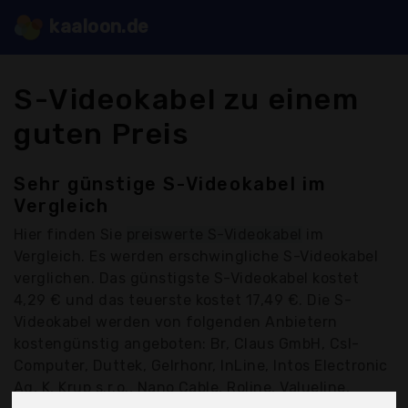
kaaloon.de
S-Videokabel zu einem
guten Preis
Sehr günstige S-Videokabel im
Vergleich
Hier finden Sie
preiswerte S-Videokabel
im
Vergleich. Es werden erschwingliche S-Videokabel
verglichen. Das günstigste S-Videokabel kostet
4,29 € und das teuerste kostet 17,49 €. Die S-
Videokabel werden von folgenden Anbietern
kostengünstig angeboten: Br, Claus GmbH, Csl-
Computer, Duttek, Gelrhonr, InLine, Intos Electronic
Ag, K, Krup s.r.o., Nano Cable, Roline, Valueline,