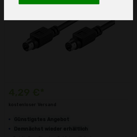
4,29 €*
kostenloser
Versand
Günstigstes Angebot
Demnächst wieder erhältlich