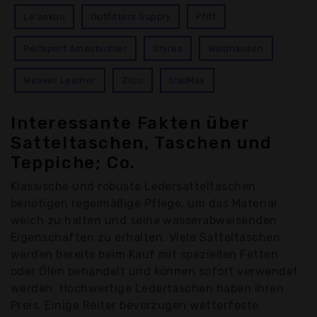
Le'aokuu
Outfitters Supply
Pfiff
Reitsport Amesbichler
Shires
Waldhausen
Weaver Leather
Zilco
trailMax
Interessante Fakten über
Satteltaschen, Taschen und
Teppiche; Co.
Klassische und robuste Ledersatteltaschen
benötigen regelmäßige Pflege, um das Material
weich zu halten und seine wasserabweisenden
Eigenschaften zu erhalten. Viele Satteltaschen
werden bereits beim Kauf mit speziellen Fetten
oder Ölen behandelt und können sofort verwendet
werden. Hochwertige Ledertaschen haben ihren
Preis. Einige Reiter bevorzugen wetterfeste