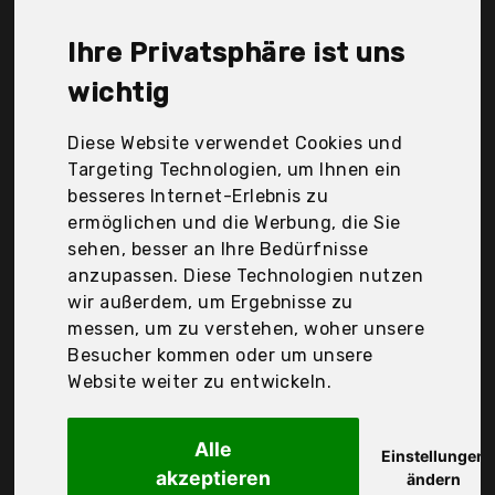
Le'aokuu, Outfitters Supply, Pfiff, Reitsport
Amesbichler, Shires, Waldhausen, Weaver Leather,
Ihre Privatsphäre ist uns
Zilco, trailMax, Der Durchschnittspreis für ein
Satteltaschen Pferd liegt bei günstigen 44,43 €.
wichtig
Ein günstiges Satteltaschen Pferd bedeutet nicht
unbedingt, dass die Qualität oder die Leistung
Diese Website verwendet Cookies und
schlechter ist. Vergleichen Sie in Ruhe die
Targeting Technologien, um Ihnen ein
Angebote in der Tabelle.
besseres Internet-Erlebnis zu
ermöglichen und die Werbung, die Sie
Ihre Vorteile
sehen, besser an Ihre Bedürfnisse
anzupassen. Diese Technologien nutzen
nur seriöse Anbieter
wir außerdem, um Ergebnisse zu
gewöhnlich noch am selben Tag versandfertig
messen, um zu verstehen, woher unsere
30 Tage Rückgaberecht
Besucher kommen oder um unsere
Website weiter zu entwickeln.
Waldhausen
Alle
Packtasche Doppelt,
Einstellungen
akzeptieren
ändern