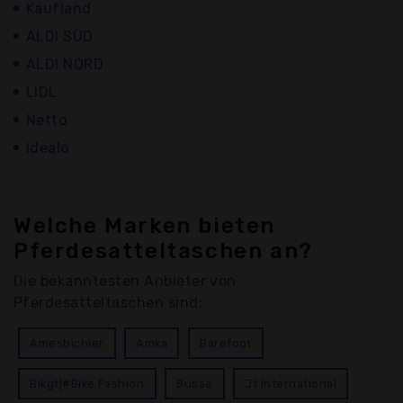
Kaufland
ALDI SÜD
ALDI NORD
LIDL
Netto
idealo
Welche Marken bieten
Pferdesatteltaschen an?
Die bekanntesten Anbieter von
Pferdesatteltaschen sind:
Amesbichler
Amka
Barefoot
Bikgt|#Bike Fashion
Busse
Jt International