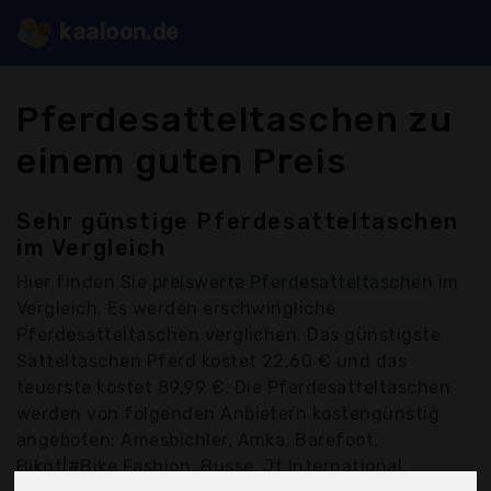
kaaloon.de
Pferdesatteltaschen zu
einem guten Preis
Sehr günstige Pferdesatteltaschen
im Vergleich
Hier finden Sie
preiswerte Pferdesatteltaschen
im
Vergleich. Es werden erschwingliche
Pferdesatteltaschen verglichen. Das günstigste
Satteltaschen Pferd kostet 22,60 € und das
teuerste kostet 89,99 €. Die Pferdesatteltaschen
werden von folgenden Anbietern kostengünstig
angeboten: Amesbichler, Amka, Barefoot,
Bikgt|#Bike Fashion, Busse, Jt International,