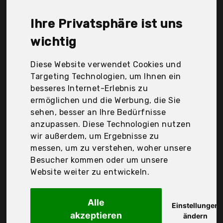
Woodgarden Nettoabrechnung Wellness, M-import,
Nikkarien Saunia, Pool + Sauna Bräunig GmbH,
Ihre Privatsphäre ist uns
Sawo, Suleno, WelaSol®, Woodfeeling GmbH, eliga,
shenzhen fuxian keji youxian gongsi, Der
wichtig
Durchschnittspreis für ein Saunaleuchten liegt bei
günstigen 44,56 €. Ein günstiges Saunaleuchten
Diese Website verwendet Cookies und
bedeutet nicht unbedingt, dass die Qualität oder
Targeting Technologien, um Ihnen ein
die Leistung schlechter ist. Vergleichen Sie in Ruhe
besseres Internet-Erlebnis zu
die Angebote in der Tabelle.
ermöglichen und die Werbung, die Sie
sehen, besser an Ihre Bedürfnisse
Ihre Vorteile
anzupassen. Diese Technologien nutzen
wir außerdem, um Ergebnisse zu
nur seriöse Anbieter
messen, um zu verstehen, woher unsere
gewöhnlich noch am selben Tag versandfertig
Besucher kommen oder um unsere
30 Tage Rückgaberecht
Website weiter zu entwickeln.
Alle
Einstellungen
akzeptieren
Sauna
ändern