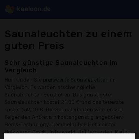
kaaloon.de
Saunaleuchten zu einem
guten Preis
Sehr günstige Saunaleuchten im
Vergleich
Hier finden Sie
preiswerte Saunaleuchten
im
Vergleich. Es werden erschwingliche
Saunaleuchten verglichen. Das günstigste
Saunaleuchten kostet 21,00 € und das teuerste
kostet 159,00 €. Die Saunaleuchten werden von
folgenden Anbietern kostengünstig angeboten:
Bems-Technology, Demmelhuber, Hofmeister
Holzwaren GmbH, Infraworld, Jeffergarden, Karibu