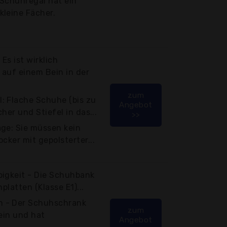
 Schuhregal hat ein
kleine Fächer.
Es ist wirklich
 auf einem Bein in der
zum
: Flache Schuhe (bis zu
Angebot
cher und Stiefel in das...
>>
age: Sie müssen kein
cker mit gepolsterter...
bigkeit - Die Schuhbank
platten (Klasse E1)...
 - Der Schuhschrank
zum
 ein und hat
Angebot