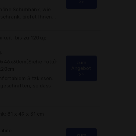
>>
schöne Schuhbank, wie
rschrank, bietet Ihnen...
rkeit: bis zu 120kg;
.
80x46x30cm(Siehe Foto);
zum
Angebot
8x20cm
>>
fortablem Sitzkissen:
ngeschnitten, so dass
: 81 x 49 x 31 cm
abile
zum