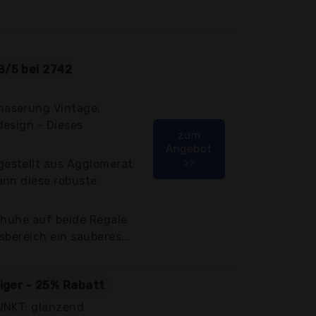
8/5 bei 2742
aserung Vintage,
design - Dieses
zum
Angebot
>>
estellt aus Agglomerat
ann diese robuste
chuhe auf beide Regale
sbereich ein sauberes...
tiger - 25% Rabatt
UNKT: glänzend