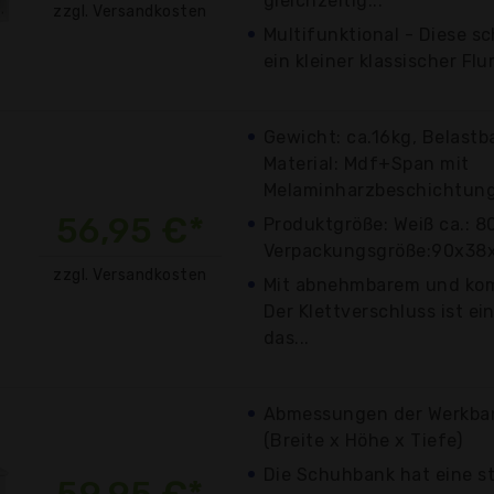
gleichzeitig...
zzgl. Versandkosten
Multifunktional - Diese 
ein kleiner klassischer Flu
Gewicht: ca.16kg, Belastba
Material: Mdf+Span mit
Melaminharzbeschichtung
56,95 €*
Produktgröße: Weiß ca.: 
Verpackungsgröße:90x3
zzgl. Versandkosten
Mit abnehmbarem und kom
Der Klettverschluss ist ei
das...
Abmessungen der Werkbank
(Breite x Höhe x Tiefe)
Die Schuhbank hat eine st
59,95 €*