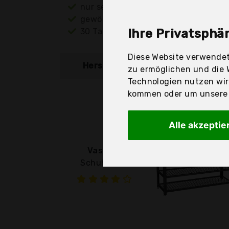
nur seriöse Anbieter
gewöhnlich noch am selben Tag ver
30 Tage Rückgaberecht
Ihre Privatsphär
Diese Website verwendet
Hersteller
Produkt
zu ermöglichen und die 
Technologien nutzen wi
kommen oder um unsere W
Alle akzeptie
Vasagle
Schuhbank,