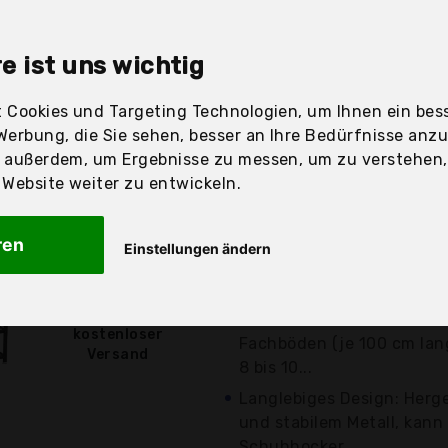
sandfertig
e ist uns wichtig
 Cookies und Targeting Technologien, um Ihnen ein bess
Preis
Beschre
Werbung, die Sie sehen, besser an Ihre Bedürfnisse anz
r außerdem, um Ergebnisse zu messen, um zu verstehen
Günstigstes Angebot
ebsite weiter zu entwickeln.
Aktuell 6,00 Euro günst
Willkommen zu Hause: Ein 
ren
Einstellungen ändern
sich einsam und kalt an. 
kommt...
33,99 €*
Keine chaotischen Schuhs
kostenloser
Fachböden (je 100 cm lan
Versand
8 bis 10...
Langlebiges Design: Herge
und stabilem Metall, kann
Schuhhocker...