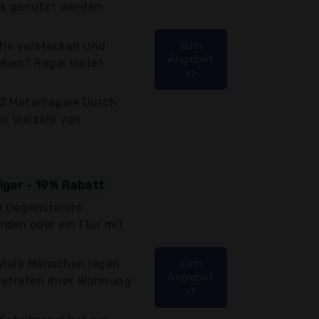
k genutzt werden.
uhe verstecken und
zum
Angebot
ehen? Regal bietet
>>
2 Metallregale Durch
r Vielzahl von
tiger - 19% Rabatt
lle Gegenstände
den oder ein Flur mit
 Viele Menschen legen
zum
Angebot
Betreten ihrer Wohnung
>>