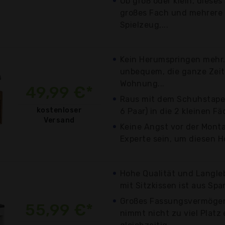
Ob groß oder klein, dieses
großes Fach und mehrere 
Spielzeug,...
Kein Herumspringen mehr. 
unbequem, die ganze Zeit
Wohnung...
49,99 €*
Raus mit dem Schuhstapel
kostenloser
6 Paar) in die 2 kleinen Fä
Versand
Keine Angst vor der Mont
Experte sein, um diesen Ho
Hohe Qualität und Langle
mit Sitzkissen ist aus Span
Großes Fassungsvermögen
55,99 €*
nimmt nicht zu viel Platz