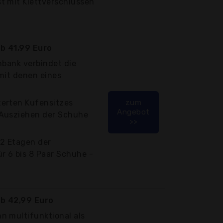
t mit Klettverschlüssen
b 41,99 Euro
hbank verbindet die
mit denen eines
erten Kufensitzes
zum
Angebot
 Ausziehen der Schuhe
>>
2 Etagen der
r 6 bis 8 Paar Schuhe -
b 42,99 Euro
n multifunktional als