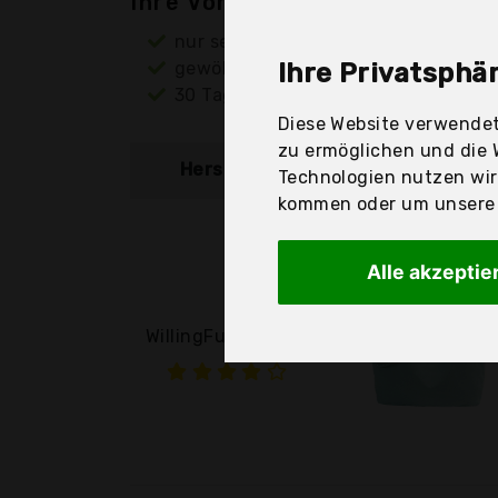
Ihre Vorteile
nur seriöse Anbieter
gewöhnlich noch am selben Tag ver
Ihre Privatsphär
30 Tage Rückgaberecht
Diese Website verwendet
zu ermöglichen und die 
Hersteller
Produkt
Technologien nutzen wi
kommen oder um unsere W
Alle akzeptie
WillingFun Canvas