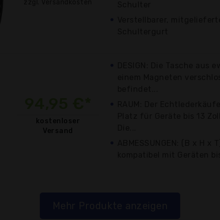
zzgl. Versandkosten
Schulter
Verstellbarer, mitgeliefe
Schultergurt
DESIGN: Die Tasche aus e
einem Magneten verschlos
befindet...
94,95 €*
RAUM: Der Echtlederkäufe
Platz für Geräte bis 13 Z
kostenloser
Die...
Versand
ABMESSUNGEN: (B x H x T):
kompatibel mit Geräten bis
Mehr Produkte anzeigen