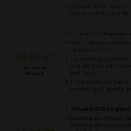
Perfekte Größe Tasche: F
16,9 "W x 5,5 "W x 12,2 "H".
verschiedene
Angebote a
Platz für kleine und groß
mit Reißverschluss
30,57 €*
2 kurze Griffe / seitliche
vergrößert das Volumen d
kostenloser
geöffneten...
Versand
1 Innentasche mit Reißvers
hochwertiges Polyesterg
Aktuell 8,60 Euro günst
Damentasche Material: Di
Damentasche ist aus hoc