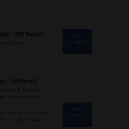
tiger - 38% Rabatt
zum
Angebot
iches Band
>>
iger - 5% Rabatt
ptasche: Unsere
aus hochwertigem,
zum
sche: 4 Hauptfächer,
Angebot
nisiert aufbewahren
>>