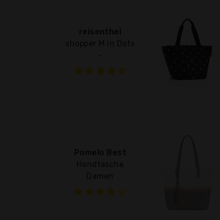
reisenthel
shopper M in Dots
-
Pomelo Best
Handtasche
Damen