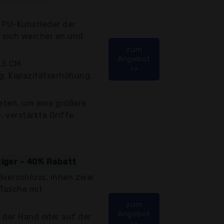
m PU-Kunstleder der
 sich weicher an und
zum
Angebot
,5 CM
>>
g, Kapazitätserhöhung,
ieten, um eine größere
 verstärkte Griffe,
tiger - 40% Rabatt
ßverschluss, innen zwei
Tasche mit
zum
Angebot
 der Hand oder auf der
>>