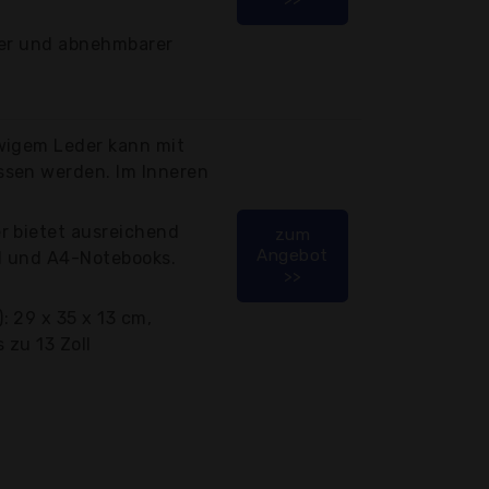
rter und abnehmbarer
wigem Leder kann mit
sen werden. Im Inneren
r bietet ausreichend
zum
Angebot
oll und A4-Notebooks.
>>
 29 x 35 x 13 cm,
 zu 13 Zoll