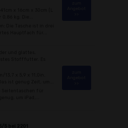
zum
Angebot
 41cm x 16cm x 30cm (L
>>
 0,86 kg. Die...
 Die Tasche ist in drei
ertes Hauptfach für...
der und glattes,
stes Stofffutter. Es
zum
/13,7 x 5,9 x 11,0in.
Angebot
as ist genug Zeit, um...
>>
 Seitentaschen für
genug, um iPad,...
5/5 bei 2201