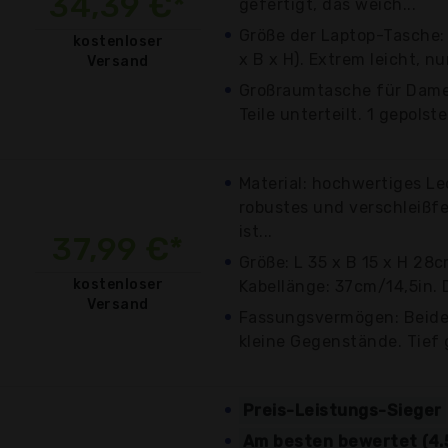
34,39 €*
gefertigt, das weich...
Größe der Laptop-Tasche:
kostenloser
x B x H). Extrem leicht, nur
Versand
Großraumtasche für Damen:
Teile unterteilt. 1 gepolst
Material: hochwertiges Le
robustes und verschleißfe
ist...
37,99 €*
Größe: L 35 x B 15 x H 28cm
kostenloser
Kabellänge: 37cm/14,5in. D
Versand
Fassungsvermögen: Beide
kleine Gegenstände. Tief 
Preis-Leistungs-Sieger
Am besten bewertet (4.