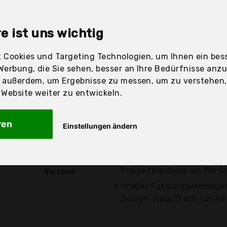
sandfertig
e ist uns wichtig
 Cookies und Targeting Technologien, um Ihnen ein bess
Werbung, die Sie sehen, besser an Ihre Bedürfnisse anz
Preis
Beschre
r außerdem, um Ergebnisse zu messen, um zu verstehen
ebsite weiter zu entwickeln.
Günstigstes Angebot
Größe: 38 x 32 x 11 cm; un
ren
Einstellungen ändern
unserer Marke "Hallolife" 
16,99 €*
sie...
Stilvolles und schickes De
kostenloser
Freizeitkleidung an, für S
Versand
Großes Fassungsvermögen
Design: Hauptfach für A4-