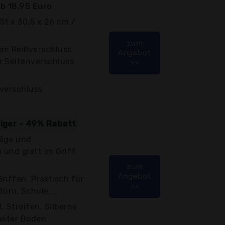
b 18,95 Euro
51 x 30,5 x 26 cm /
zum
em Reißverschluss
Angebot
r Seitenverschluss
>>
ßverschluss
tiger - 49% Rabatt
läge und
und glatt im Griff,
zum
Angebot
riffen. Praktisch für
>>
Büro, Schule,...
, Streifen. Silberne
reiter Boden