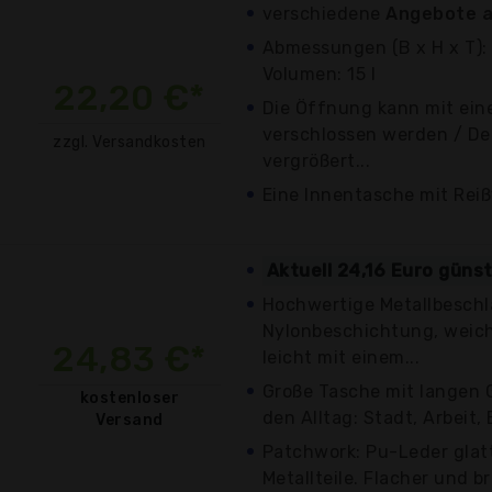
verschiedene
Angebote a
Abmessungen (B x H x T): 
Volumen: 15 l
22,20 €*
Die Öffnung kann mit ein
verschlossen werden / De
zzgl. Versandkosten
vergrößert...
Eine Innentasche mit Rei
Aktuell 24,16 Euro güns
Hochwertige Metallbesch
Nylonbeschichtung, weich 
24,83 €*
leicht mit einem...
Große Tasche mit langen G
kostenloser
den Alltag: Stadt, Arbeit, 
Versand
Patchwork: Pu-Leder glatt
Metallteile. Flacher und b