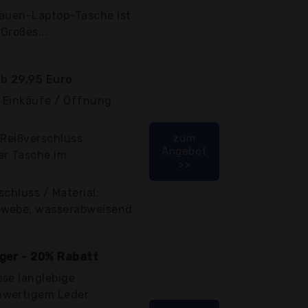
rauen-Laptop-Tasche ist
 Großes...
b 29,95 Euro
e Einkäufe / Öffnung
r Reißverschluss
zum
Angebot
er Tasche im
>>
chluss / Material:
ewebe, wasserabweisend
iger - 20% Rabatt
ese langlebige
hwertigem Leder