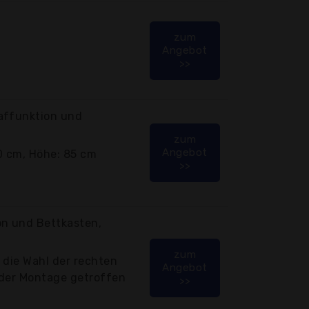
zum
Angebot
>>
affunktion und
zum
Angebot
0 cm, Höhe: 85 cm
>>
m
on und Bettkasten,
zum
, die Wahl der rechten
Angebot
i der Montage getroffen
>>