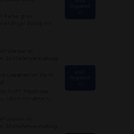
zum
Angebot
>>
, Farbe: grau.
zierfähiger Bezug mit
laffunktion im
n, Sitztiefenverstellung
zum
und Liegekomfort durch
Angebot
uß
>>
ter Stoff: Mikrofaser
au / Kontrastnähte in...
affunktion im
n, Sitztiefenverstellung