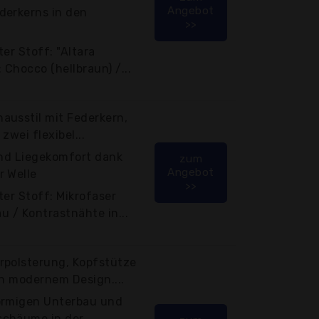
Angebot
derkerns in den
>>
er Stoff: "Altara
 Chocco (hellbraun) /...
ausstil mit Federkern,
zwei flexibel...
und Liegekomfort dank
zum
Angebot
r Welle
>>
ter Stoff: Mikrofaser
au / Kontrastnähte in...
rpolsterung, Kopfstütze
in modernem Design....
örmigen Unterbau und
schäume in der