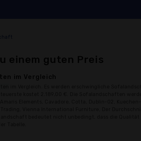
chaft
u einem guten Preis
ten im Vergleich
ften
im Vergleich. Es werden erschwingliche Sofalandsc
teuerste kostet 2.189,00 €. Die Sofalandschaften wer
maris Elements, Cavadore, Cotta, Dublin-02, Kuechen-p
a Trading, Vienna International Furniture, Der Durchschni
landschaft bedeutet nicht unbedingt, dass die Qualität o
er Tabelle.