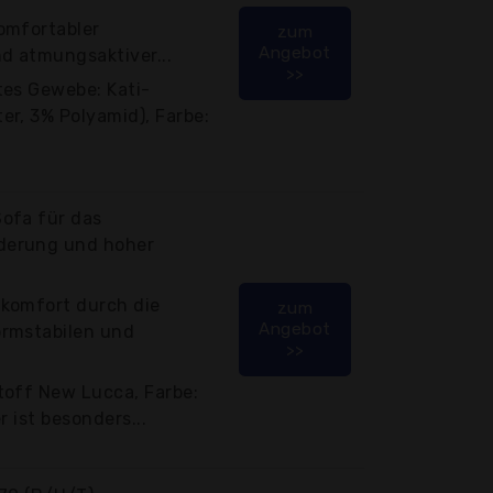
omfortabler
zum
Angebot
d atmungsaktiver...
>>
tes Gewebe: Kati-
r, 3% Polyamid), Farbe:
ofa für das
derung und hoher
komfort durch die
zum
Angebot
ormstabilen und
>>
toff New Lucca, Farbe:
r ist besonders...