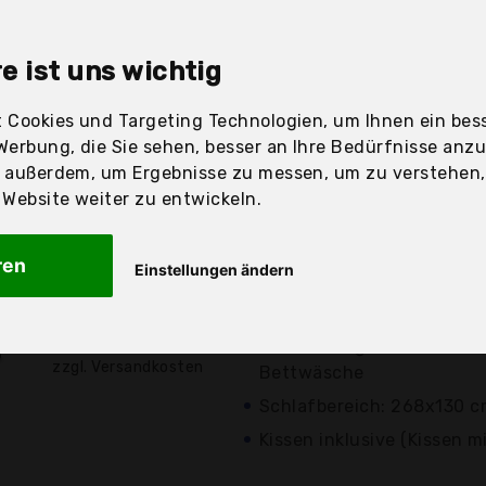
sandfertig
e ist uns wichtig
 Cookies und Targeting Technologien, um Ihnen ein bess
Werbung, die Sie sehen, besser an Ihre Bedürfnisse anz
Preis
Beschre
r außerdem, um Ergebnisse zu messen, um zu verstehen
ebsite weiter zu entwickeln.
Günstigstes Angebot
Preis-Leistungs-Sieger
ren
Einstellungen ändern
Am besten bewertet (4/
549,00 €*
Bewertungen)
Krankentrage mit Schlaff
zzgl. Versandkosten
Bettwäsche
Schlafbereich: 268x130 
Kissen inklusive (Kissen m