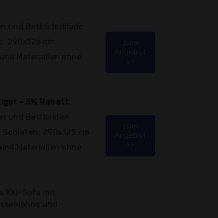
on und Bettschublade
ch: 290x125 cm
zum
Angebot
und Materialien ohne
>>
tiger - 5% Rabatt
on und Bettkasten
zum
m Schlafen: 290x125 cm
Angebot
>>
und Materialien ohne
s XXl-Sofa mit
ückenlehne und