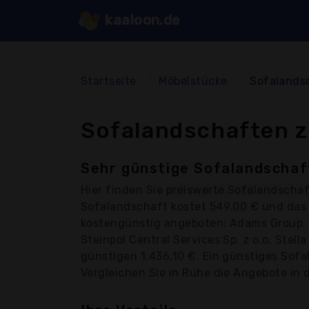
kaaloon.de
Startseite
Möbelstücke
Sofalands
Sofalandschaften z
Sehr günstige Sofalandschaf
Hier finden Sie
preiswerte Sofalandscha
Sofalandschaft kostet 549,00 € und das 
kostengünstig angeboten: Adams Group, A
Steinpol Central Services Sp. z o.o, Stell
günstigen 1.436,10 €. Ein günstiges Sofa
Vergleichen Sie in Ruhe die Angebote in d