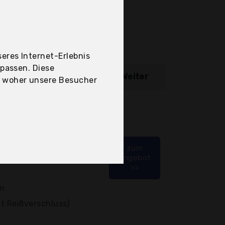
eres Internet-Erlebnis
upassen. Diese
ibung
Weiter
, woher unsere Besucher
5 bei 132
zum
Angebot
unktion und
>>
cm
it Reißverschluss)