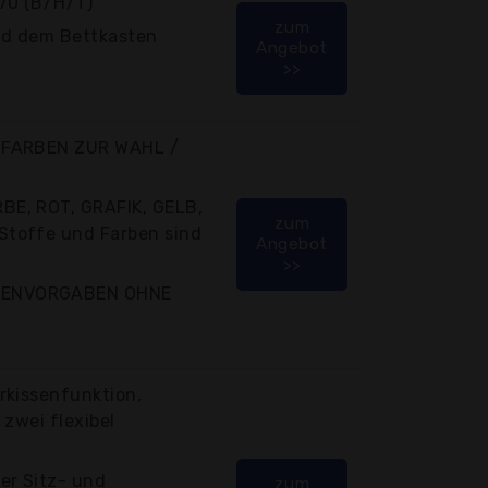
70 (B/H/T)
zum
nd dem Bettkasten
Angebot
>>
 FARBEN ZUR WAHL /
E, ROT, GRAFIK, GELB,
zum
toffe und Farben sind
Angebot
>>
DENVORGABEN OHNE
rkissenfunktion,
 zwei flexibel
er Sitz- und
zum