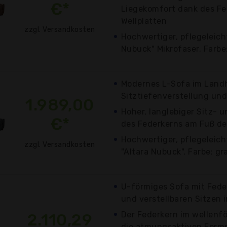
€*
Liegekomfort dank des Fe
Wellplatten
zzgl. Versandkosten
Hochwertiger, pflegeleicht
Nubuck" Mikrofaser, Farbe:
Modernes L-Sofa im Landh
Sitztiefenverstellung und 
1.989,00
Hoher, langlebiger Sitz- 
€*
des Federkerns am Fuß de
Hochwertiger, pflegeleich
zzgl. Versandkosten
"Altara Nubuck", Farbe: gr
U-förmiges Sofa mit Fede
und verstellbaren Sitzen 
Der Federkern im wellenf
2.110,29
die atmungsaktiven Form