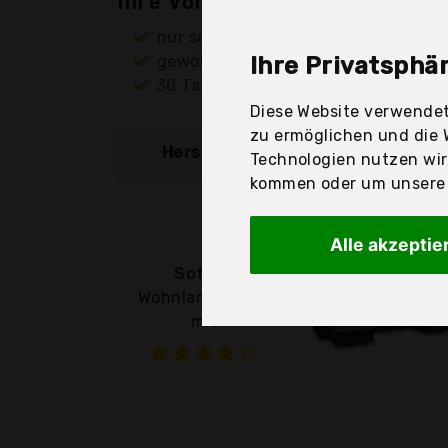
Ihre Vorteile
nur seriöse Anbieter
gewöhnlich noch am selben Tag ver
Ihre Privatsphär
30 Tage Rückgaberecht
Diese Website verwendet
zu ermöglichen und die 
Hersteller
Produkt
Technologien nutzen wi
kommen oder um unsere W
Alle akzeptie
Sofnet
Wohnlandschaft
mit