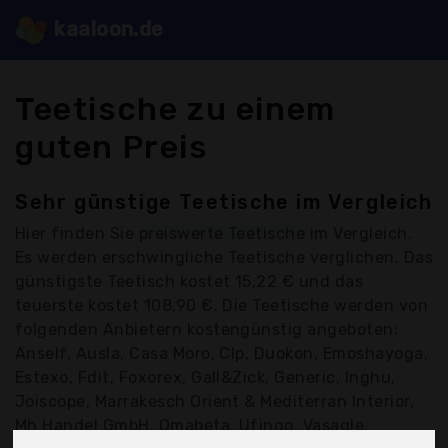
kaaloon.de
Teetische zu einem
guten Preis
Sehr günstige Teetische im Vergleich
Hier finden Sie
preiswerte Teetische
im Vergleich.
Es werden erschwingliche Teetische verglichen. Das
günstigste Teetisch kostet 15,22 € und das
teuerste kostet 108,90 €. Die Teetische werden von
folgenden Anbietern kostengünstig angeboten:
Anself, Ausla, Casa Moro, Clp, Duokon, Emoshayoga,
Estexo, Fdit, Foxorex, Gall&Zick, Generic, Inghu,
Joiscope, Marrakesch Orient & Mediterran Interior,
Mh Handel GmbH, Omabeta, Ufingo, Vasagle,