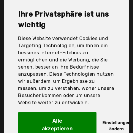
Wohaga, Yaheetech, Zunate, albena shop, mano,
vidaXl, Der Durchschnittspreis für ein Teetisch liegt
Ihre Privatsphäre ist uns
bei günstigen 36,69 €. Ein günstiges Teetisch
bedeutet nicht unbedingt, dass die Qualität oder
wichtig
die Leistung schlechter ist. Vergleichen Sie in Ruhe
die Angebote in der Tabelle.
Diese Website verwendet Cookies und
Targeting Technologien, um Ihnen ein
Ihre Vorteile
besseres Internet-Erlebnis zu
ermöglichen und die Werbung, die Sie
nur seriöse Anbieter
sehen, besser an Ihre Bedürfnisse
gewöhnlich noch am selben Tag versandfertig
anzupassen. Diese Technologien nutzen
30 Tage Rückgaberecht
wir außerdem, um Ergebnisse zu
messen, um zu verstehen, woher unsere
Besucher kommen oder um unsere
Fdit
Website weiter zu entwickeln.
Geschmackvolle
Alle
Einstellungen
akzeptieren
ändern