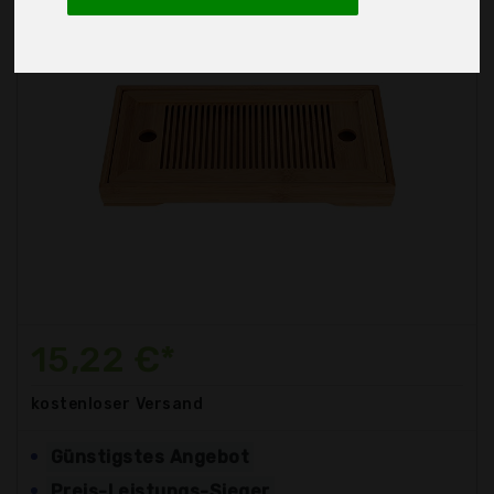
15,22 €*
kostenloser
Versand
Günstigstes Angebot
Preis-Leistungs-Sieger