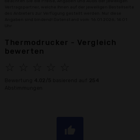
beachten Sie die Preise, Angaben und AGBs der jeweiligen
Vertragspartner, welche Ihnen auf der jeweiligen Bestellseite
des Anbieters zur Verfügung gestellt werden. Nur diese
Angaben sind bindend! Datenstand vom: 16.01.2026, 14:01
Uhr
Thermodrucker - Vergleich
bewerten
☆
☆
☆
☆
☆
Bewertung
4.02/5
basierend auf
254
Abstimmungen
thumb_up