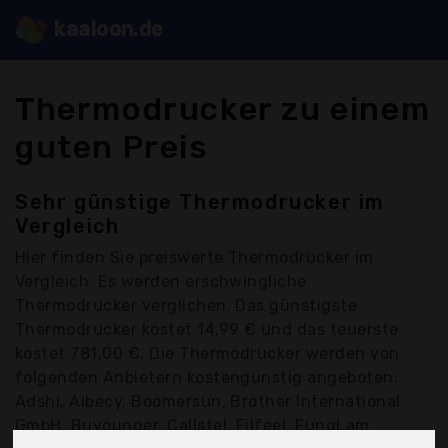
kaaloon.de
Thermodrucker zu einem
guten Preis
Sehr günstige Thermodrucker im
Vergleich
Hier finden Sie
preiswerte Thermodrucker
im
Vergleich. Es werden erschwingliche
Thermodrucker verglichen. Das günstigste
Thermodrucker kostet 14,99 € und das teuerste
kostet 781,00 €. Die Thermodrucker werden von
folgenden Anbietern kostengünstig angeboten:
Adshi, Aibecy, Boomersun, Brother International
GmbH, Buyounger, Callstel, Filfeel, FungLam,