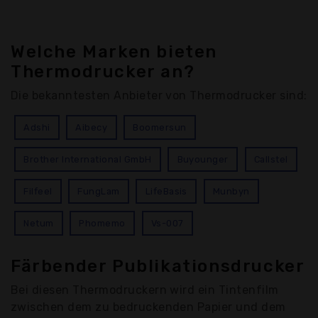
Welche Marken bieten
Thermodrucker an?
Die bekanntesten Anbieter von Thermodrucker sind:
Adshi
Aibecy
Boomersun
Brother International GmbH
Buyounger
Callstel
Filfeel
FungLam
LifeBasis
Munbyn
Netum
Phomemo
Vs-007
Färbender Publikationsdrucker
Bei diesen Thermodruckern wird ein Tintenfilm
zwischen dem zu bedruckenden Papier und dem