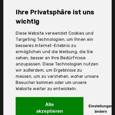
LifeBasis, Munbyn, Netum, Phomemo, Vs-007, Der
Durchschnittspreis für ein Thermodrucker liegt bei
Ihre Privatsphäre ist uns
günstigen 191,77 €. Ein günstiges Thermodrucker
bedeutet nicht unbedingt, dass die Qualität oder
wichtig
die Leistung schlechter ist. Vergleichen Sie in Ruhe
die Angebote in der Tabelle.
Diese Website verwendet Cookies und
Targeting Technologien, um Ihnen ein
Ihre Vorteile
besseres Internet-Erlebnis zu
ermöglichen und die Werbung, die Sie
nur seriöse Anbieter
sehen, besser an Ihre Bedürfnisse
gewöhnlich noch am selben Tag versandfertig
anzupassen. Diese Technologien nutzen
30 Tage Rückgaberecht
wir außerdem, um Ergebnisse zu
messen, um zu verstehen, woher unsere
Besucher kommen oder um unsere
Phomemo
Website weiter zu entwickeln.
Mini Drucker -
Alle
Einstellungen
akzeptieren
ändern